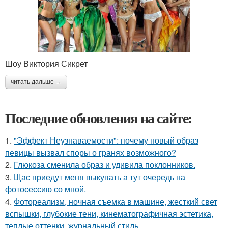
Шоу Виктория Сикрет
читать дальше →
Последние обновления на сайте:
1.
"Эффект Неузнаваемости": почему новый образ
певицы вызвал споры о гранях возможного?
2.
Глюкоза сменила образ и удивила поклонников.
3.
Щас приедут меня выкупать а тут очередь на
фотосессию со мной.
4.
Фотореализм, ночная съемка в машине, жесткий свет
вспышки, глубокие тени, кинематографичная эстетика,
теплые оттенки, журнальный стиль.