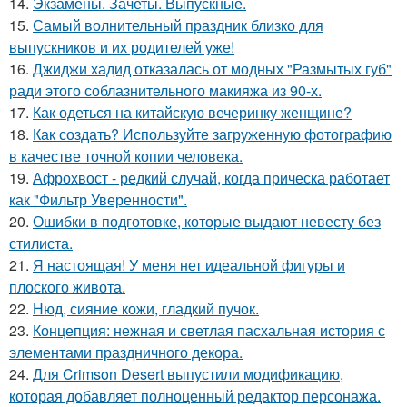
14.
Экзамены. Зачеты. Выпускные.
15.
Самый волнительный праздник близко для
выпускников и их родителей уже!
16.
Джиджи хадид отказалась от модных "Размытых губ"
ради этого соблазнительного макияжа из 90-х.
17.
Как одеться на китайскую вечеринку женщине?
18.
Как создать? Используйте загруженную фотографию
в качестве точной копии человека.
19.
Афрохвост - редкий случай, когда прическа работает
как "Фильтр Уверенности".
20.
Ошибки в подготовке, которые выдают невесту без
стилиста.
21.
Я настоящая! У меня нет идеальной фигуры и
плоского живота.
22.
Нюд, сияние кожи, гладкий пучок.
23.
Концепция: нежная и светлая пасхальная история с
элементами праздничного декора.
24.
Для Crimson Desert выпустили модификацию,
которая добавляет полноценный редактор персонажа.