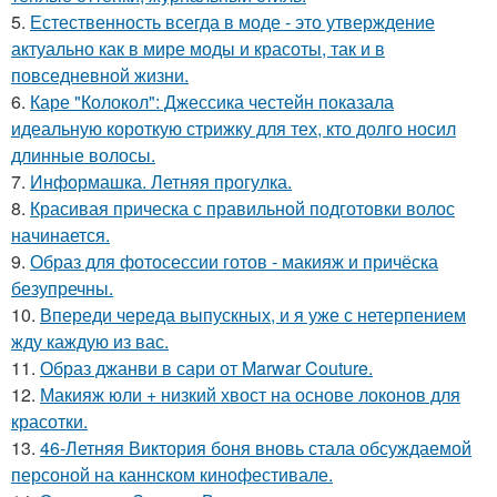
5.
Естественность всегда в моде - это утверждение
актуально как в мире моды и красоты, так и в
повседневной жизни.
6.
Каре "Колокол": Джессика честейн показала
идеальную короткую стрижку для тех, кто долго носил
длинные волосы.
7.
Информашка. Летняя прогулка.
8.
Красивая прическа с правильной подготовки волос
начинается.
9.
Образ для фотосессии готов - макияж и причёска
безупречны.
10.
Впереди череда выпускных, и я уже с нетерпением
жду каждую из вас.
11.
Образ джанви в сари от Marwar Couture.
12.
Макияж юли + низкий хвост на основе локонов для
красотки.
13.
46-Летняя Виктория боня вновь стала обсуждаемой
персоной на каннском кинофестивале.