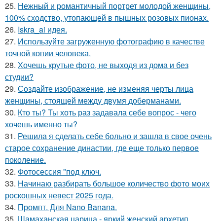
25.
Нежный и романтичный портрет молодой женщины,
100% сходство, утопающей в пышных розовых пионах.
26.
Iskra_ai идея.
27.
Используйте загруженную фотографию в качестве
точной копии человека.
28.
Хочешь крутые фото, не выходя из дома и без
студии?
29.
Создайте изображение, не изменяя черты лица
женщины, стоящей между двумя доберманами.
30.
Кто ты? Ты хоть раз задавала себе вопрос - чего
хочешь именно ты?
31.
Решила я сделать себе больно и зашла в свое очень
старое сохранение династии, где еще только первое
поколение.
32.
Фотосессия "под ключ.
33.
Начинаю разбирать большое количество фото моих
роскошных невест 2025 года.
34.
Промпт. Для Nano Banana.
35.
Шамаханская царица - яркий женский архетип.