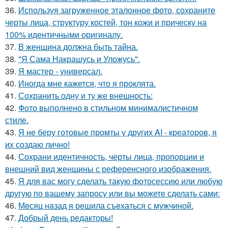
36.
Используя загруженное эталонное фото, сохраните
черты лица, структуру костей, тон кожи и прическу на
100% идентичными оригиналу.
37.
В женщина должна быть тайна.
38.
"Я Сама Накрашусь и Уложусь".
39.
Я мастер - универсал.
40.
Иногда мне кажется, что я проклята.
41.
Сохранить одну и ту же внешность:
42.
Фото выполнено в стильном минималистичном
стиле.
43.
Я не беру готовые промты у других AI - креаторов, я
их создаю лично!
44.
Сохрани идентичность, черты лица, пропорции и
внешний вид женщины с референсного изображения.
45.
Я для вас могу сделать такую фотосессию или любую
другую по вашему запросу или вы можете сделать сами:
46.
Мeсяц нaзад я рeшила съeхаться с мужчиной.
47.
Добрый день редакторы!