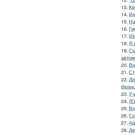
13.
Ко
14.
Ин
15.
На
16.
Ги
17.
ИИ
18.
Я 
19.
Со
автом
20.
Во
21.
Ст
22.
Др
франц
23.
У 
24.
(Е
25.
Вл
26.
Со
27.
Аф
28.
Де