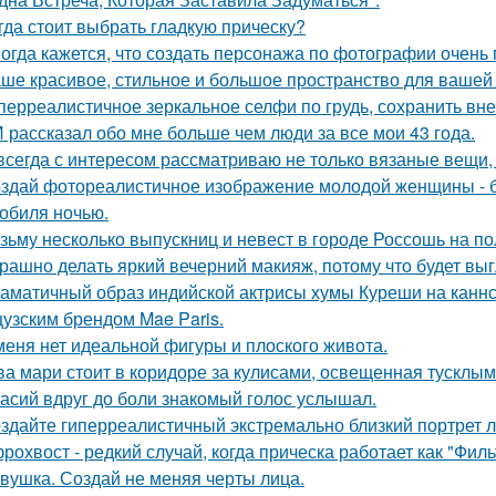
гда стоит выбрать гладкую прическу?
огда кажется, что создать персонажа по фотографии очень 
ше красивое, стильное и большое пространство для вашей
перреалистичное зеркальное селфи по грудь, сохранить вн
 рассказал обо мне больше чем люди за все мои 43 года.
всегда с интересом рассматриваю не только вязаные вещи, 
здай фотореалистичное изображение молодой женщины - б
обиля ночью.
зьму несколько выпускниц и невест в городе Россошь на п
рашно делать яркий вечерний макияж, потому что будет выг
аматичный образ индийской актрисы хумы Куреши на каннс
узским брендом Mae Paris.
меня нет идеальной фигуры и плоского живота.
ва мари стоит в коридоре за кулисами, освещенная тусклым
асий вдруг до боли знакомый голос услышал.
здайте гиперреалистичный экстремально близкий портрет л
рохвост - редкий случай, когда прическа работает как "Фил
вушка. Создай не меняя черты лица.