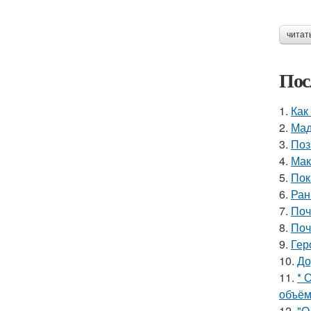
читат
Пос
1.
Как
2.
Мад
3.
Поз
4.
Мак
5.
Пок
6.
Ран
7.
Поч
8.
Поч
9.
Гер
10.
До
11.
* 
объём
12.
"О