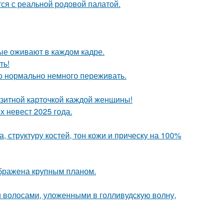
тся с реальной родовой палатой.
рые оживают в каждом кадре.
ть!
это нормально немного переживать.
зитной карточкой каждой женщины!
 невест 2025 года.
 структуру костей, тон кожи и прическу на 100%
ображена крупным планом.
 волосами, уложенными в голливудскую волну,