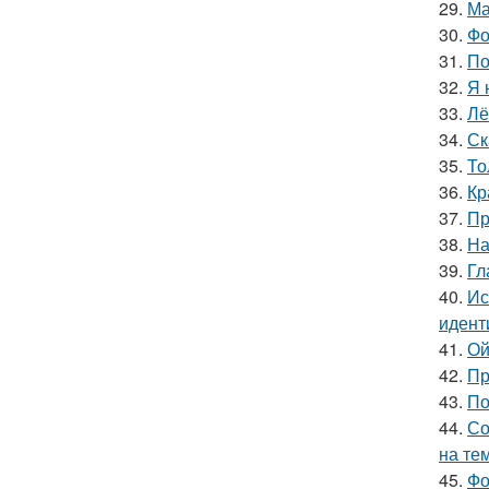
29.
Ма
30.
Фо
31.
По
32.
Я 
33.
Лё
34.
Ск
35.
То
36.
Кр
37.
Пр
38.
На
39.
Гл
40.
Ис
идент
41.
Ой
42.
Пр
43.
По
44.
Со
на те
45.
Фо