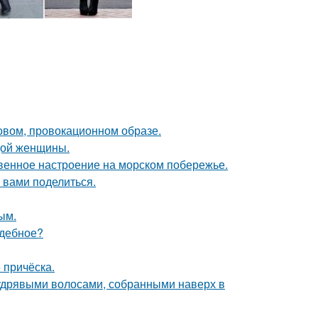
новом, провокационном образе.
дой женщины.
венное настроение на морском побережье.
 вами поделиться.
ым.
адебное?
 причёска.
удрявыми волосами, собранными наверх в