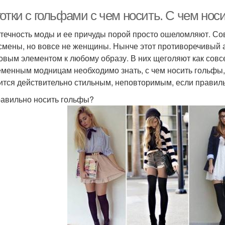
отки с гольфами с чем носить. С чем нос
течность моды и ее причуды порой просто ошеломляют. С
смены, но вовсе не женщины. Нынче этот противоречивый 
овым элементом к любому образу. В них щеголяют как совс
менным модницам необходимо знать, с чем носить гольфы, 
ится действительно стильным, неповторимым, если правиль
равильно носить гольфы?