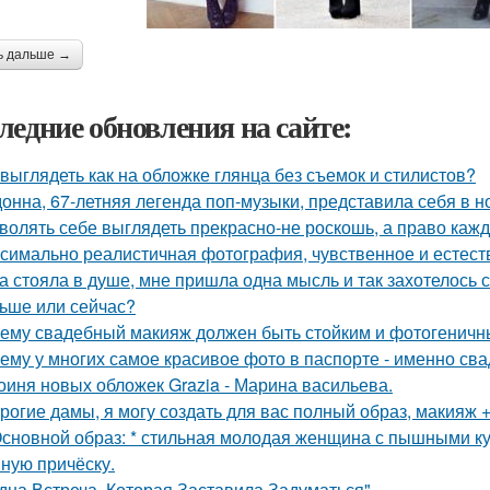
ь дальше →
ледние обновления на сайте:
 выглядеть как на обложке глянца без съемок и стилистов?
онна, 67-летняя легенда поп-музыки, представила себя в 
волять себе выглядеть прекрасно-не роскошь, а право каж
симально реалистичная фотография, чувственное и естест
а стояла в душе, мне пришла одна мысль и так захотелось с
ьше или сейчас?
ему свадебный макияж должен быть стойким и фотогеничн
ему у многих самое красивое фото в паспорте - именно св
оиня новых обложек Grazia - Марина васильева.
рогие дамы, я могу создать для вас полный образ, макияж +
Основной образ: * стильная молодая женщина с пышными к
ную причёску.
дна Встреча, Которая Заставила Задуматься".