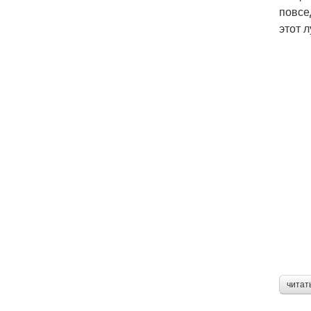
повсе
этот 
читат