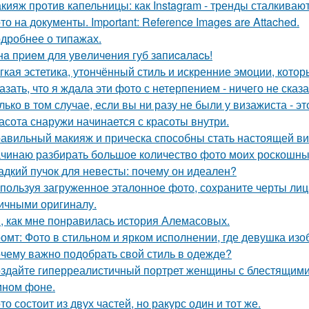
кияж против капельницы: как Instagram - тренды сталкиваю
то на документы. Important: Reference Images are Attached.
дробнее о типажах.
нa пpиeм для увeличeния губ зaпиcaлacь!
гкая эстетика, утончённый стиль и искренние эмоции, кото
азать, что я ждала эти фото с нетерпением - ничего не сказа
лько в том случае, если вы ни разу не были у визажиста - 
асота снаружи начинается с красоты внутри.
авильный макияж и прическа способны стать настоящей ви
чинаю разбирать большое количество фото моих роскошных
адкий пучок для невесты: почему он идеален?
пользуя загруженное эталонное фото, сохраните черты лица,
ичными оригиналу.
, как мне понравилась история Алемасовых.
омт: Фото в стильном и ярком исполнении, где девушка из
чему важно подобрать свой стиль в одежде?
здайте гиперреалистичный портрет женщины с блестящими
мном фоне.
то состоит из двух частей, но ракурс один и тот же.