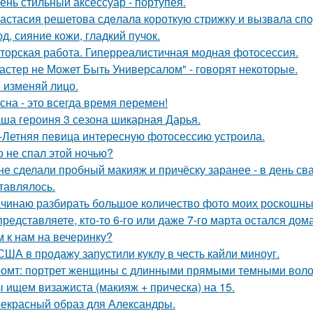
ень стильный аксессуар - портупея.
астасия решетова сдeлалa короткую стрижку и вызвaла спo
д, сияние кожи, гладкий пучок.
торская работа. Гиперреалистичная модная фотосессия.
астер не Может Быть Универсалом" - говорят некоторые.
 изменяй лицо.
сна - это всегда время перемен!
ша героиня 3 сезона шикарная Дарья.
-Летняя певица интересную фотосессию устроила.
о не спал этой ночью?
 не сделали пробный макияж и причёску заранее - в день св
тавлялось.
чинаю разбирать большое количество фото моих роскошных
представляете, кто-то 6-го или даже 7-го марта остался дом
м к нам на вечеринку?
США в продажу запустили куклу в честь кайли миноуг.
омт: портрет женщины с длинными прямыми темными воло
 ищем визажиста (макияж + прическа) на 15.
екрасный образ для Александры.