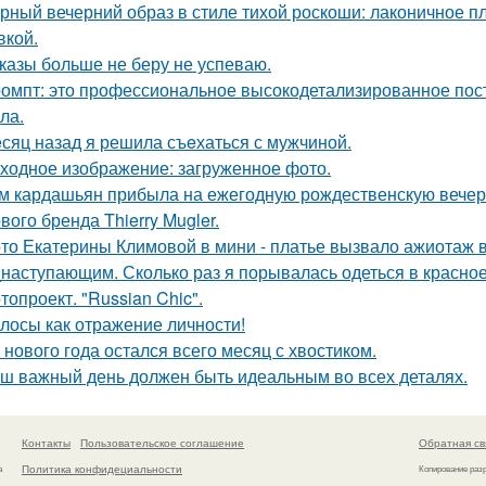
рный вечерний образ в стиле тихой роскоши: лаконичное пл
кой.
казы больше не беру не успеваю.
омпт: это профессиональное высокодетализированное пос
ла.
сяц назад я решила съeхаться с мужчиной.
ходное изображение: загруженное фото.
м кардашьян прибыла на ежегодную рождественскую вечери
вого бренда Thierry Mugler.
то Екатерины Климовой в мини - платье вызвало ажиотаж в
наступающим. Сколько раз я порывалась одеться в красное
топроект. "Russian Chic".
лосы как отражение личности!
 нового года остался всего месяц с хвостиком.
ш важный день должен быть идеальным во всех деталях.
Контакты
Пользовательское соглашение
Обратная св
Политика конфидециальности
а
Копирование раз