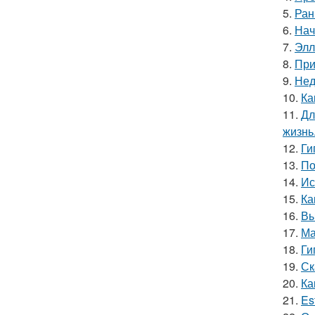
5.
Ран
6.
Нач
7.
Элл
8.
При
9.
Нед
10.
Ка
11.
Дл
жизнь
12.
Ги
13.
По
14.
Ис
15.
Ка
16.
Вы
17.
Ма
18.
Ги
19.
Ск
20.
Ка
21.
Es