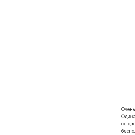
Очень
Одина
по цв
беспо