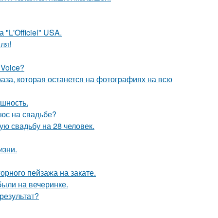
"L'Officiel" USA.
ля!
 Voice?
раза, которая останется на фотографиях на всю
ешность.
люс на свадьбе?
ую свадьбу на 28 человек.
изни.
рного пейзажа на закате.
были на вечеринке.
результат?