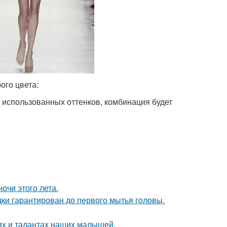
ого цвета:
т использованных оттенков, комбинация будет
чи этого лета.
дки гарантирован до первого мытья головы.
ях и талантах наших малышей.