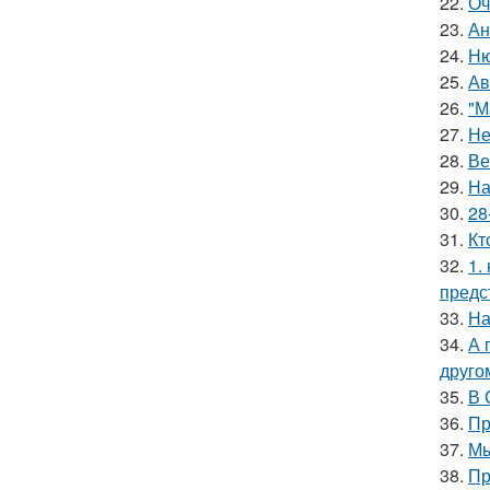
22.
Оч
23.
Ан
24.
Ню
25.
Ав
26.
"М
27.
Не
28.
Ве
29.
На
30.
28
31.
Кт
32.
1.
предс
33.
На
34.
А 
друго
35.
В 
36.
Пр
37.
Мы
38.
Пр