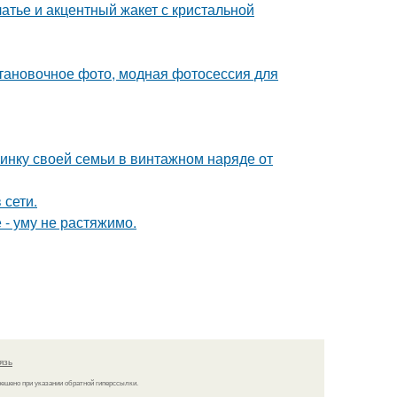
атье и акцентный жакет с кристальной
тановочное фото, модная фотосессия для
нку своей семьи в винтажном наряде от
 сети.
 - уму не растяжимо.
язь
решено при указании обратной гиперссылки.