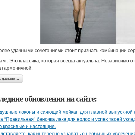
лее удачными сочетаниями стоит признать комбинации сер
ым . Это классика, которая всегда актуальна. Независимо о
а гармоничной.
ь дальше →
ледние обновления на сайте:
душные локоны и сияющий мейкап для главной выпускной но
а "Правильная" баночка лака для волос и успех твоей укла
о красивые и настоящие.
дставляете, как интересно узнавать о необычных увлечени