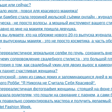
ьше или сейчас?
ало июля - повод для красивого макияжа!
и бамбер стала героиней июльской съёмки онлайн - журнала 
ческа - не просто волосы, а мощный инструмент вашего сти
авно ко мне на макияж пришла девушка.
к вы думаете, кто на обложке нового 20-го выпуска журнала
я выпускницы макияж - это не просто косметика, а часть об
.
перреалистичное зеркальное селфи по грудь, сохранить вн
чему сопровождение свадебного стилиста - это большой п
тория о том, как свадебный ужин для двоих вырос в камерн
к пахнет счастливая женщина?
пускной - один из самых ярких и запоминающихся дней в ж
рго Робби: "Я Никогда не Считала Себя Красивой".
перреалистичная фотография женщины, стоящей на фоне го
азала родителям, что пошли на свидание с парнем, а сами 
к правильно сориентировать мастера и получить делаемый 
tet Fashion Week.