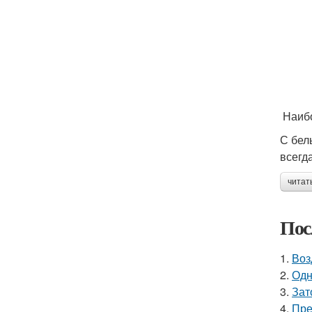
Наибо
С бел
всегд
читат
Пос
1.
Воз
2.
Одн
3.
Зат
4.
Пре