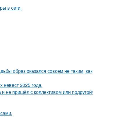
ры в сети.
адьбы образ оказался совсем не таким, как
 невест 2025 года.
а и не пришёл с коллективом или подругой/
сами.