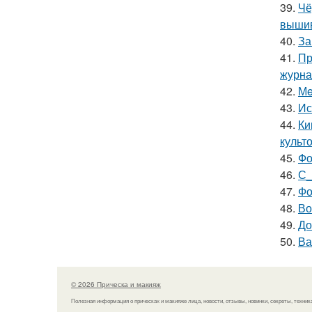
39.
Чё
вышив
40.
За
41.
Пр
журна
42.
Мe
43.
Ис
44.
Ки
культо
45.
Фо
46.
С_
47.
Фо
48.
Во
49.
До
50.
Ва
© 2026 Прическа и макияж
Полезная информация о прическах и макияже лица, новости, отзывы, новинки, секреты, техник