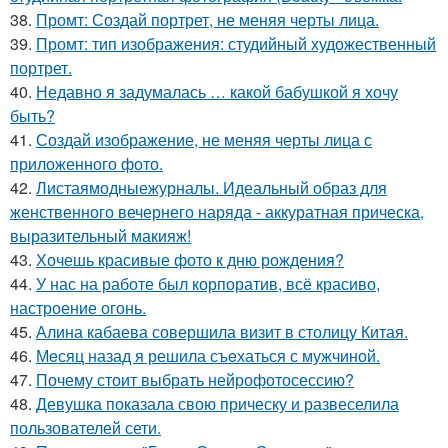
38.
Промт: Создай портрет, не меняя черты лица.
39.
Промт: тип изображения: студийный художественный
портрет.
40.
Недавно я задумалась … какой бабушкой я хочу
быть?
41.
Создай изображение, не меняя черты лица с
приложенного фото.
42.
Листаямодныежурналы. Идеальный образ для
женственного вечернего наряда - аккуратная прическа,
выразительный макияж!
43.
Хочешь красивые фото к дню рождения?
44.
У нас на работе был корпоратив, всё красиво,
настроение огонь.
45.
Алина кабаева совершила визит в столицу Китая.
46.
Мeсяц назад я решила съeхаться с мужчиной.
47.
Почему стоит выбрать нейрофотосессию?
48.
Девушка показала свою прическу и развеселила
пользователей сети.