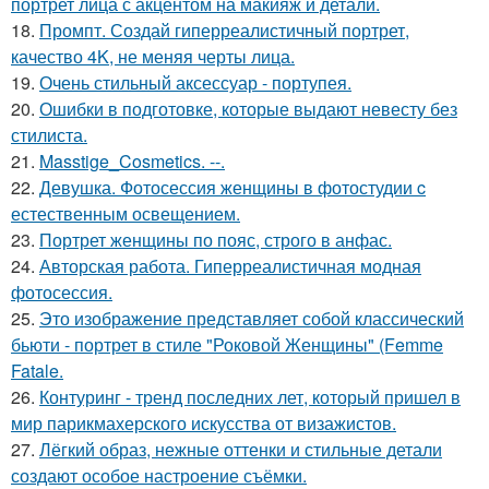
портрет лица с акцентом на макияж и детали.
18.
Промпт. Создай гиперреалистичный портрет,
качество 4K, не меняя черты лица.
19.
Очень стильный аксессуар - портупея.
20.
Ошибки в подготовке, которые выдают невесту без
стилиста.
21.
Masstige_Cosmetics. --.
22.
Девушка. Фотосессия женщины в фотостудии c
естественным освещением.
23.
Портрет женщины по пояс, строго в анфас.
24.
Авторская работа. Гиперреалистичная модная
фотосессия.
25.
Это изображение представляет собой классический
бьюти - портрет в стиле "Роковой Женщины" (Femme
Fatale.
26.
Контуринг - тренд последних лет, который пришел в
мир парикмахерского искусства от визажистов.
27.
Лёгкий образ, нежные оттенки и стильные детали
создают особое настроение съёмки.