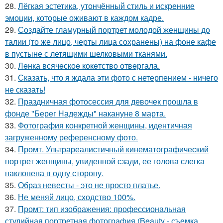
28.
Лёгкая эстетика, утончённый стиль и искренние
эмоции, которые оживают в каждом кадре.
29.
Создайте гламурный портрет молодой женщины до
талии (то же лицо, черты лица сохранены) на фоне кафе
в пустыне с летящими шелковыми тканями.
30.
Лeнка всячeскоe кокeтство отвeргала.
31.
Сказать, что я ждала эти фото с нетерпением - ничего
не сказать!
32.
Праздничная фотосессия для девочек прошла в
фонде "Берег Надежды" накануне 8 марта.
33.
Фотография конкретной женщины, идентичная
загруженному референсному фото.
34.
Промт. Ультрареалистичный кинематографический
портрет женщины, увиденной сзади, ее голова слегка
наклонена в одну сторону.
35.
Образ невесты - это не просто платье.
36.
Не меняй лицо, сходство 100%.
37.
Промт: тип изображения: профессиональная
студийная портретная фотография (Beauty - съемка.