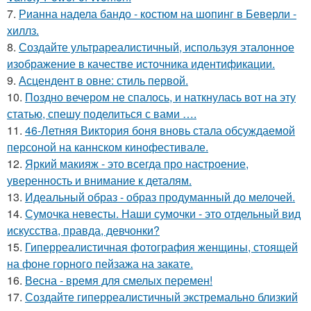
7.
Рианна надела бандо - костюм на шопинг в Беверли -
хиллз.
8.
Создайте ультрареалистичный, используя эталонное
изображение в качестве источника идентификации.
9.
Асцендент в овне: стиль первой.
10.
Поздно вечером не спалось, и наткнулась вот на эту
статью, спешу поделиться с вами ….
11.
46-Летняя Виктория боня вновь стала обсуждаемой
персоной на каннском кинофестивале.
12.
Яркий макияж - это всегда про настроение,
уверенность и внимание к деталям.
13.
Идеальный образ - образ продуманный до мелочей.
14.
Сумочка невесты. Наши сумочки - это отдельный вид
искусства, правда, девчонки?
15.
Гиперреалистичная фотография женщины, стоящей
на фоне горного пейзажа на закате.
16.
Весна - время для смелых перемен!
17.
Создайте гиперреалистичный экстремально близкий