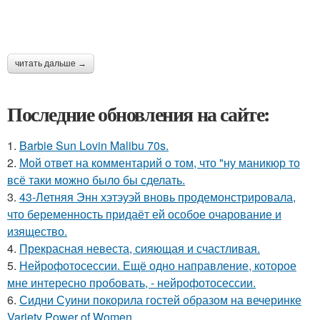
читать дальше →
Последние обновления на сайте:
1.
Barbie Sun Lovin Malibu 70s.
2.
Мой ответ на комментарий о том, что "ну маникюр то
всё таки можно было бы сделать.
3.
43-Летняя Энн хэтэуэй вновь продемонстрировала,
что беременность придаёт ей особое очарование и
изящество.
4.
Прекрасная невеста, сияющая и счастливая.
5.
Нейрофотосессии. Ещё одно направление, которое
мне интересно пробовать, - нейрофотосессии.
6.
Сидни Суини покорила гостей образом на вечеринке
Variety Power of Women.