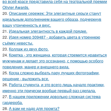
во всей красе представила себя на театральной премии
Olivier Awards.
20.
Описание сережек: Эти элегантные серьги станут
идеальным дополнением вашего образа, подчеркнув
вашу утонченность и вкус.
21.
Идеальная элегантность в каждой прядке.
22.
Идея номер 309487 - добавить цвета в утреннюю
съёмку невесты.
23.
Коллаж из двух фото.
24.
Кокетка - это женщина, которая стремится нравиться
мужчинам и делает это осознанно, с помощью особого
поведения, манер и внешнего вида.
25.
Когда сложно выбрать пару лучших фотографии,
решение - выложить все.
26.
Работа студента, и это всего лишь начало практики,
именно эти прически вообще первый раз сделала.
27.
В нашем приложении довольно сложная система
гардероба.
28.
А вам не надо для промта?