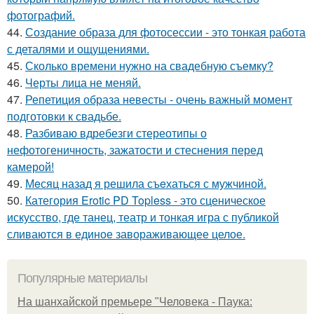
фотографий.
44.
Создание образа для фотосессии - это тонкая работа
с деталями и ощущениями.
45.
Сколько времени нужно на свадебную съемку?
46.
Черты лица не меняй.
47.
Репетиция образа невесты - очень важный момент
подготовки к свадьбе.
48.
Разбиваю вдребезги стереотипы о
нефотогеничность, зажатости и стеснения перед
камерой!
49.
Мeсяц назад я решила съeхаться с мужчиной.
50.
Категория Erotic PD Topless - это сценическое
искусство, где танец, театр и тонкая игра с публикой
сливаются в единое завораживающее целое.
Популярные материалы
На шанхайской премьере "Человека - Паука: