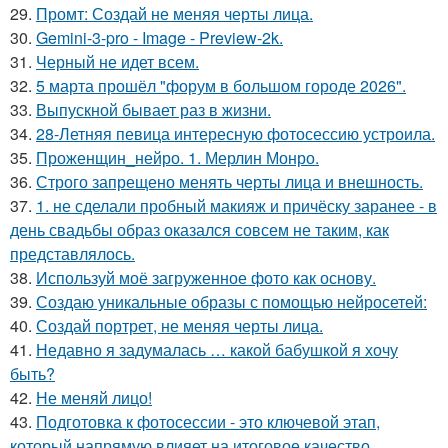
29.
Промт: Создай не меняя черты лица.
30.
Gemini-3-pro - Image - Preview-2k.
31.
Черный не идет всем.
32.
5 марта прошёл "форум в большом городе 2026".
33.
Выпускной бывает раз в жизни.
34.
28-Летняя певица интересную фотосессию устроила.
35.
Проженщин_нейро. 1. Мерлин Монро.
36.
Строго запрещено менять черты лица и внешность.
37.
1. не сделали пробный макияж и причёску заранее - в
день свадьбы образ оказался совсем не таким, как
представлялось.
38.
Используй моё загруженное фото как основу.
39.
Создаю уникальные образы с помощью нейросетей:
40.
Создай портрет, не меняя черты лица.
41.
Недавно я задумалась … какой бабушкой я хочу
быть?
42.
Не меняй лицо!
43.
Подготовка к фотосессии - это ключевой этап,
который напрямую влияет на итоговое качество