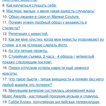
8.
Как научиться слушать себя.
9.
Мастера, милые, у меня такая радость случалась!
10.
Образ джанви в сари от Marwar Couture.
11.
Почему нужен пробный образ у визажиста и
стилиста?
12.
Репетиция с невестой.
13.
Как же мне грустно, когда мои невесты упархивают из
студии, а я не успеваю сделать фото.
14.
Ах эти летние промты.
15.
Студийная съемка. 2 часа - 4 образа ( четвертый
покажу следующим постом).
16.
Перед отпуском успела навести ещё немного
красоты.
17.
Что такое бьюти - типаж внешности и почему без него
любой макияж это лотерея?
18.
Минувшим вечером состоялась церемония жара
Music Awards - настоящий праздник музыки и гламура.
19.
Габби Аллен, популярная английская телеведущая,