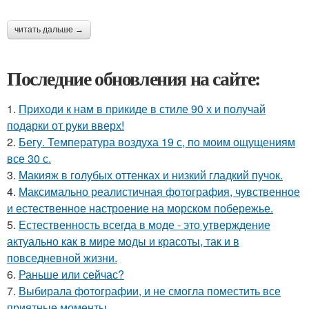
читать дальше →
Последние обновления на сайте:
1.
Приходи к нам в прикиде в стиле 90 х и получай
подарки от руки вверх!
2.
Бегу. Температура воздуха 19 с, по моим ощущениям
все 30 с.
3.
Макияж в голубых оттенках и низкий гладкий пучок.
4.
Максимально реалистичная фотография, чувственное
и естественное настроение на морском побережье.
5.
Естественность всегда в моде - это утверждение
актуально как в мире моды и красоты, так и в
повседневной жизни.
6.
Раньше или сейчас?
7.
Выбирала фотографии, и не смогла поместить все
приятные моменты.