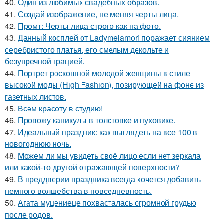
40.
Один из любимых свадебных образов.
41.
Создай изображение, не меняя черты лица.
42.
Промт: Черты лица строго как на фото.
43.
Данный косплей от Ladymelamori поражает сиянием
серебристого платья, его смелым декольте и
безупречной грацией.
44.
Портрет роскошной молодой женщины в стиле
высокой моды (High Fashion), позирующей на фоне из
газетных листов.
45.
Всем красоту в студию!
46.
Провожу каникулы в толстовке и пуховике.
47.
Идеальный праздник: как выглядеть на все 100 в
новогоднюю ночь.
48.
Можем ли мы увидеть своё лицо если нет зеркала
или какой-то другой отражающей поверхности?
49.
В преддверии праздника всегда хочется добавить
немного волшебства в повседневность.
50.
Агата муцениеце похвасталась огромной грудью
после родов.