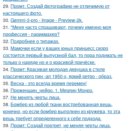
29.
Промт. Создай фотографию не отличимую от
настоящего фото.
30.
Gemini-3-pro - Image - Preview-2k.
31.
"Меня часто спрашивают, почему именно моя
профессия - парикмахер?
32.
Подробнее о типажах.
33.
Мамочки если у ваших юных принцесс скоро
состоится первый выпускной бал, то пора подумать не
только о наряде но и о красивой причёске.
34.
Промт: Красивая молодая девушка в стиле
классического пин -ап 1950-х, яркий ретро - образ.
35.
Весна - это всегда время перемен!
36.
Проженщин_нейро. 1. Мерлин Монро.
37.
Не менять черты лица.
38.
Бомбер из любой ткани востребованная вещь,
конечно, но если бомбер выполнен из кружева, то эта
вещь требует определенного к себе подхода.
39.
Промт: Создай портрет, не меняя черты лица.