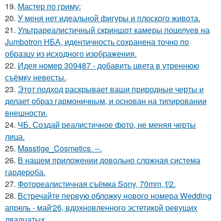
19.
Мастер по гриму:
20.
У меня нет идеальной фигуры и плоского живота.
21.
Ультрареалистичный скриншот камеры поцелуев на
Jumbotron НБА, идентичность сохранена точно по
образцу из исходного изображения.
22.
Идея номер 309487 - добавить цвета в утреннюю
съёмку невесты.
23.
Этот подход раскрывает ваши природные черты и
делает образ гармоничным, и основан на типировании
внешности.
24.
ЧБ. Создай реалистичное фото, не меняя черты
лица.
25.
Masstige_Cosmetics. --.
26.
В нашем приложении довольно сложная система
гардероба.
27.
Фотореалистичная съёмка Sony, 70mm, f/2.
28.
Встречайте первую обложку нового номера Wedding
апрель - май'26, вдохновленного эстетикой ревущих
двадцатых.