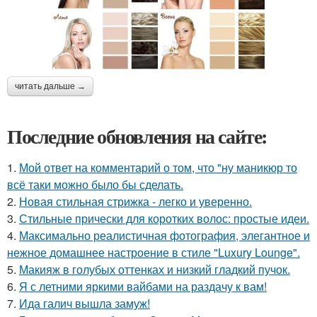
читать дальше →
Последние обновления на сайте:
1.
Мой ответ на комментарий о том, что "ну маникюр то
всё таки можно было бы сделать.
2.
Новая стильная стрижка - легко и уверенно.
3.
Стильные прически для коротких волос: простые идеи.
4.
Максимально реалистичная фотография, элегантное и
нежное домашнее настроение в стиле "Luxury Lounge".
5.
Макияж в голубых оттенках и низкий гладкий пучок.
6.
Я с летними яркими вайбами на раздачу к вам!
7.
Ида галич вышла замуж!