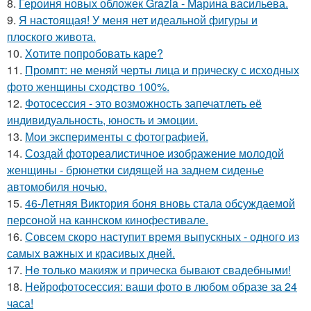
8.
Героиня новых обложек Grazia - Марина васильева.
9.
Я настоящая! У меня нет идеальной фигуры и
плоского живота.
10.
Хотите попробовать каре?
11.
Промпт: не меняй черты лица и прическу с исходных
фото женщины сходство 100%.
12.
Фотосессия - это возможность запечатлеть её
индивидуальность, юность и эмоции.
13.
Мои эксперименты с фотографией.
14.
Создай фотореалистичное изображение молодой
женщины - брюнетки сидящей на заднем сиденье
автомобиля ночью.
15.
46-Летняя Виктория боня вновь стала обсуждаемой
персоной на каннском кинофестивале.
16.
Совсем скоро наступит время выпускных - одного из
самых важных и красивых дней.
17.
He только макияж и прическа бывают свадебными!
18.
Нейрофотосессия: ваши фото в любом образе за 24
часа!