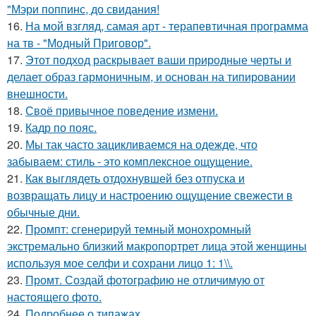
"Мэри поппинс, до свидания!
16.
На мой взгляд, самая арт - терапевтичная программа
на тв - "Модный Приговор".
17.
Этот подход раскрывает ваши природные черты и
делает образ гармоничным, и основан на типировании
внешности.
18.
Своё привычное поведение измени.
19.
Кадр по пояс.
20.
Мы так часто зацикливаемся на одежде, что
забываем: стиль - это комплексное ощущение.
21.
Как выглядеть отдохнувшей без отпуска и
возвращать лицу и настроению ощущение свежести в
обычные дни.
22.
Промпт: сгенерируй темный монохромный
экстремально близкий макропортрет лица этой женщины
используя мое селфи и сохрани лицо 1: 1\\.
23.
Промт. Создай фотографию не отличимую от
настоящего фото.
24.
Подробнее о типажах.