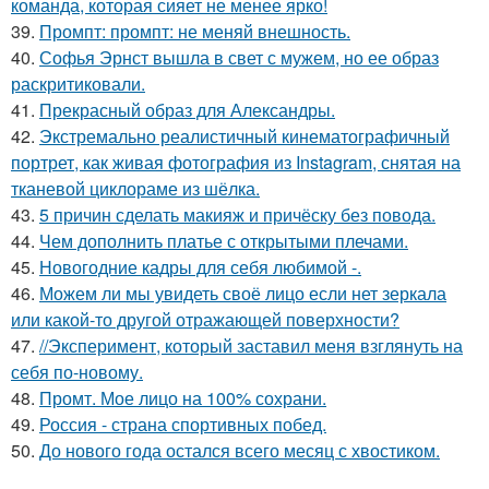
команда, которая сияет не менее ярко!
39.
Промпт: промпт: не меняй внешность.
40.
Софья Эрнст вышла в свет с мужем, но ее образ
раскритиковали.
41.
Прекрасный образ для Александры.
42.
Экстремально реалистичный кинематографичный
портрет, как живая фотография из Instagram, снятая на
тканевой циклораме из шёлка.
43.
5 причин сделать макияж и причёску без повода.
44.
Чем дополнить платье с открытыми плечами.
45.
Новогодние кадры для себя любимой -.
46.
Можем ли мы увидеть своё лицо если нет зеркала
или какой-то другой отражающей поверхности?
47.
//Эксперимент, который заставил меня взглянуть на
себя по-новому.
48.
Промт. Мое лицо на 100% сохрани.
49.
Россия - страна спортивных побед.
50.
До нового года остался всего месяц с хвостиком.