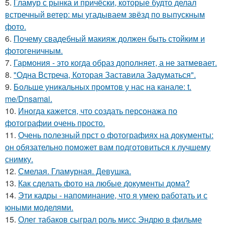
5.
Гламур с рынка и причёски, которые будто делал
встречный ветер: мы угадываем звёзд по выпускным
фото.
6.
Почему свадебный макияж должен быть стойким и
фотогеничным.
7.
Гармония - это когда образ дополняет, а не затмевает.
8.
"Одна Встреча, Которая Заставила Задуматься".
9.
Больше уникальных промтов у нас на канале: t.
me/Dnsamai.
10.
Иногда кажется, что создать персонажа по
фотографии очень просто.
11.
Очень полезный прст о фотографиях на документы:
он обязательно поможет вам подготовиться к лучшему
снимку.
12.
Смелая. Гламурная. Девушка.
13.
Как сделать фото на любые документы дома?
14.
Эти кадры - напоминание, что я умею работать и с
юными моделями.
15.
Олег табаков сыграл роль мисс Эндрю в фильме