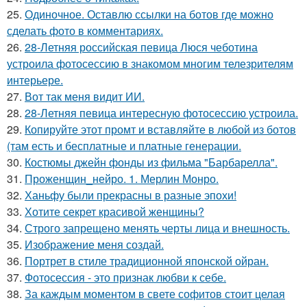
25.
Одиночное. Оставлю ссылки на ботов где можно
сделать фото в комментариях.
26.
28-Летняя российская певица Люся чеботина
устроила фотосессию в знакомом многим телезрителям
интерьере.
27.
Вот так меня видит ИИ.
28.
28-Летняя певица интересную фотосессию устроила.
29.
Копируйте этот промт и вставляйте в любой из ботов
(там есть и бесплатные и платные генерации.
30.
Костюмы джейн фонды из фильма "Барбарелла".
31.
Проженщин_нейро. 1. Мерлин Монро.
32.
Ханьфу были прекрасны в разные эпохи!
33.
Хотите секрет красивой женщины?
34.
Строго запрещено менять черты лица и внешность.
35.
Изображение меня создай.
36.
Портрет в стиле традиционной японской ойран.
37.
Фотосессия - это признак любви к себе.
38.
За каждым моментом в свете софитов стоит целая