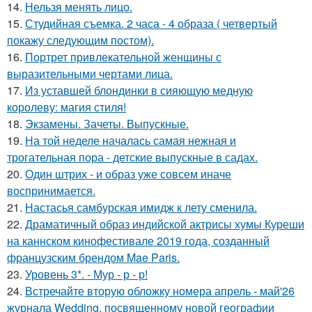
14.
Нельзя менять лицо.
15.
Студийная съемка. 2 часа - 4 образа ( четвертый
покажу следующим постом).
16.
Портрет привлекательной женщины с
выразительными чертами лица.
17.
Из уставшей блондинки в сияющую медную
королеву: магия стиля!
18.
Экзамены. Зачеты. Выпускные.
19.
На той неделе началась самая нежная и
трогательная пора - детские выпускные в садах.
20.
Один штрих - и образ уже совсем иначе
воспринимается.
21.
Настасья самбурская имидж к лету сменила.
22.
Драматичный образ индийской актрисы хумы Куреши
на каннском кинофестивале 2019 года, созданный
французским брендом Mae Paris.
23.
Уровень 3*. - Мур - р - р!
24.
Встречайте вторую обложку номера апрель - май'26
журнала Wedding, посвященному новой географии