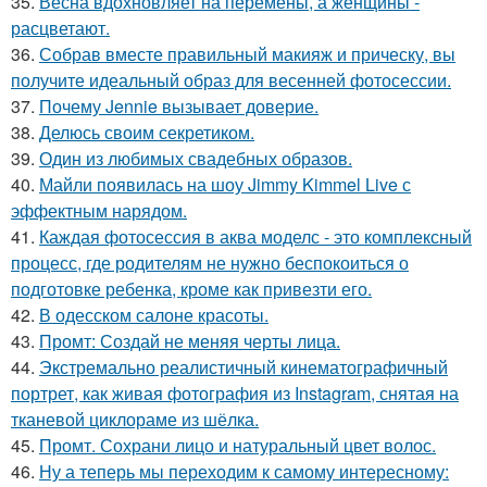
35.
Весна вдохновляет на перемены, а женщины -
расцветают.
36.
Собрав вместе правильный макияж и прическу, вы
получите идеальный образ для весенней фотосессии.
37.
Почему Jennie вызывает доверие.
38.
Делюсь своим секретиком.
39.
Один из любимых свадебных образов.
40.
Майли появилась на шоу Jimmy Kimmel Live с
эффектным нарядом.
41.
Каждая фотосессия в аква моделс - это комплексный
процесс, где родителям не нужно беспокоиться о
подготовке ребенка, кроме как привезти его.
42.
В одесском салоне красоты.
43.
Промт: Создай не меняя черты лица.
44.
Экстремально реалистичный кинематографичный
портрет, как живая фотография из Instagram, снятая на
тканевой циклораме из шёлка.
45.
Промт. Сохрани лицо и натуральный цвет волос.
46.
Ну а теперь мы переходим к самому интересному: