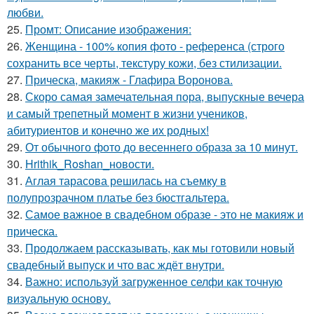
любви.
25.
Промт: Описание изображения:
26.
Женщина - 100% копия фото - референса (строго
сохранить все черты, текстуру кожи, без стилизации.
27.
Прическа, макияж - Глафира Воронова.
28.
Скоро самая замечательная пора, выпускные вечера
и самый трепетный момент в жизни учеников,
абитуриентов и конечно же их родных!
29.
От обычного фото до весеннего образа за 10 минут.
30.
Hrithik_Roshan_новости.
31.
Аглая тарасова решилась на съемку в
полупрозрачном платье без бюстгальтера.
32.
Самое важное в свадебном образе - это не макияж и
прическа.
33.
Продолжаем рассказывать, как мы готовили новый
свадебный выпуск и что вас ждёт внутри.
34.
Важно: используй загруженное селфи как точную
визуальную основу.