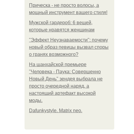
Прическа - не просто волосы, а
мощный инструмент вашего стиля!
Мужской гардероб: 6 вещей,
которые нравятся женщинам
"Эффект Неузнаваемости": почему
новый образ певицы вызвал споры
о гранях возможного?
На шанхайской премьере
"Человека - Паука: Совершенно
Новый День" зендея выбрала не
просто очередной наряд, а
настоящий артефакт высокой
моды.
Dafunkystyle. Matrix neo.