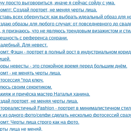
чу просто выговориться, иначе я сейчас сойду с ума.
омпт: Создай портрет, не меняя черты лица.
ставь всех обернуться: как выбрать идеальный образ для н
здаю образы для любого случая: от повседневного до свад
, я признаюсь, что не являюсь трендовым визажистом и сти
ешность с референса сохрани.
адебный. Для невест.
омт: Фэшн - портрет в полный рост в индустриальном кори
ицей.
оры невесты - это спокойное время перед большим днём.
омт - не менять черты лица.
тосессия "под ключ.
люсь своим секретиком.
кияж и причёска мастер Наталья ханина.
здай портрет, не меняя черты лица.
тореалистичный Fashion - портрет в минималистичном стил
к из одного фото/селфи сделать несколько фотосессий сраз
омт: Черты лица строго как на фото.
рты лица не меняй.