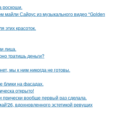
а роскоши.
ом майли Сайрус из музыкального видео "Golden
я этих красоток.
и лица.
арно тратишь деньги?
ет, мы к ним никогда не готовы.
е блики на фасадах.
ическа открыто!
ти прически вообще первый раз сделала.
май'26, вдохновленного эстетикой ревущих