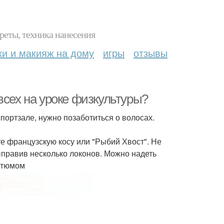
реты, техника нанесения
ки и макияж на дому
игры
отзывы
всех на уроке физкультуры?
портзале, нужно позаботиться о волосах.
те французскую косу или "Рыбий Хвост". Не
ыправив несколько локонов. Можно надеть
стюмом