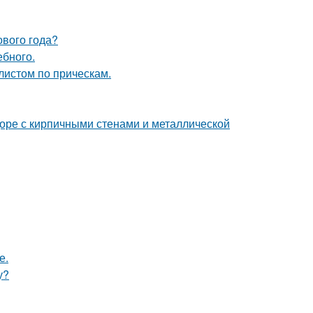
ового года?
ебного.
листом по прическам.
доре с кирпичными стенами и металлической
е.
у?