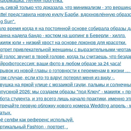
формашка. Летняя прогулка.
нь сивэй только что доказала, что минимализм - это вершин
ttel представила новую куклу Барби, вдохновлённую образ
g Sun".
ло время когда я на постоянной основе собирала образы дл
анна надела бандо - костюм на шопинг в Беверли - хиллз.
кияж юли + низкий хвост на основе локонов для красотки.
ртрет привлекательной женщины с выразительными чертам
й голос звучит в твоей голове, когда ты считаешь, что безд
йрофотосессия: ваши фото в любом образе за 24 часа!
рывок из новой главы о готовности к переменам в жизни … н
том случае, если кто-то вдруг потерял меня из виду -.
вушка на яркой улице с мозаикой гауди, пальмы и солнечны
пускной 2026: мы создаем образы "под Ключ" - макияж + пр
бота студента, и это всего лишь начало практики, именно э
тречайте первую обложку нового номера Wedding апрель - 
атых.
ё селфи как референс используй.
ртикальный Fashion - портрет, .