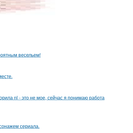
роятным весельем!
месте.
орила nl - это не мое, сейчас я понимаю работа
сонажем сериала.