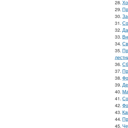
28.
Хо
29.
Пр
30.
За
31.
Со
32.
Да
33.
Вн
34.
Св
35.
Пр
лестн
36.
Сб
37.
Пр
38.
Фо
39.
Де
40.
Ма
41.
Со
42.
Фо
43.
Ка
44.
Пр
45.
Че