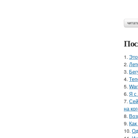
читат
Пос
1.
Это
2.
Лет
3.
Бег
4.
Теп
5.
Wan
6.
Я с
7.
Сей
на ког
8.
Воз
9.
Как
10.
Од