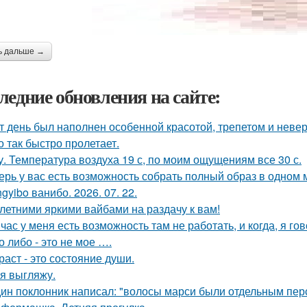
ь дальше →
ледние обновления на сайте:
т день был наполнен особенной красотой, трепетом и неве
о так быстро пролетает.
у. Температура воздуха 19 с, по моим ощущениям все 30 с.
ерь у вас есть возможность собрать полный образ в одном 
gyibo ванибо. 2026. 07. 22.
 летними яркими вайбами на раздачу к вам!
час у меня есть возможность там не работать, и когда, я гов
о либо - это не мое ….
раст - это состояние души.
 я выгляжу.
ин поклонник написал: "волосы марси были отдельным пер