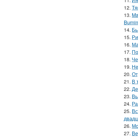
11.
Ин
12.
Тя
13.
Ma
Burnin
14.
Бы
15.
Ри
16.
Ма
17.
По
18.
Че
19.
Не
20.
От
21.
В 
22.
Де
23.
Вы
24.
Ра
25.
Вс
двадц
26.
Мо
27.
Ве