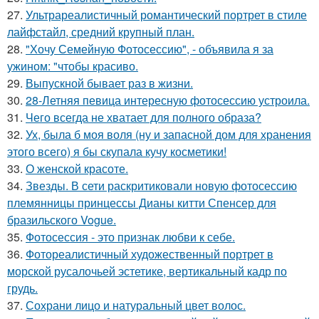
27.
Ультрареалистичный романтический портрет в стиле
лайфстайл, средний крупный план.
28.
"Хочу Семейную Фотосессию", - объявила я за
ужином: "чтобы красиво.
29.
Выпускной бывает раз в жизни.
30.
28-Летняя певица интересную фотосессию устроила.
31.
Чего всегда не хватает для полного образа?
32.
Ух, была б моя воля (ну и запасной дом для хранения
этого всего) я бы скупала кучу косметики!
33.
О женской красоте.
34.
Звезды. В сети раскритиковали новую фотосессию
племянницы принцессы Дианы китти Спенсер для
бразильского Vogue.
35.
Фотосессия - это признак любви к себе.
36.
Фотореалистичный художественный портрет в
морской русалочьей эстетике, вертикальный кадр по
грудь.
37.
Сохрани лицо и натуральный цвет волос.