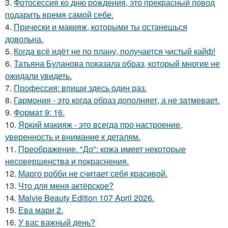
3.
Фотосессия ко дню рождения, это прекрасный повод
подарить время самой себе.
4.
Прически и макияж, которыми ты останешься
довольна.
5.
Когда всё идёт не по плану, получается чистый кайф!
6.
Татьяна Буланова показала образ, который многие не
ожидали увидеть.
7.
Профессия: впиши здесь один раз.
8.
Гармония - это когда образ дополняет, а не затмевает.
9.
Формат 9: 16.
10.
Яркий макияж - это всегда про настроение,
уверенность и внимание к деталям.
11.
Преображение. "До": кожа имеет некоторые
несовершенства и покраснения.
12.
Марго робби не считает себя красивой.
13.
Что для меня актёрское?
14.
Malvie Beauty Edition 107 April 2026.
15.
Ева мари 2.
16.
У вас важный день?