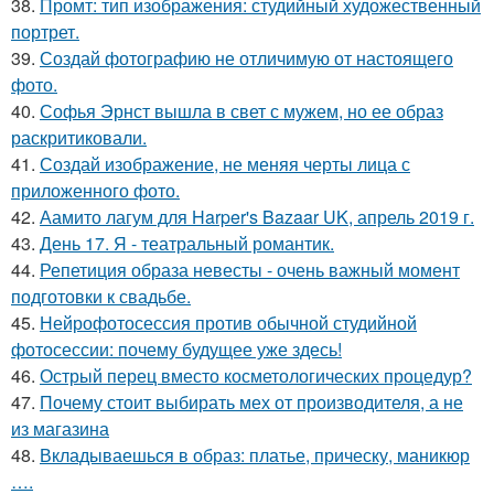
38.
Промт: тип изображения: студийный художественный
портрет.
39.
Создай фотографию не отличимую от настоящего
фото.
40.
Софья Эрнст вышла в свет с мужем, но ее образ
раскритиковали.
41.
Создай изображение, не меняя черты лица с
приложенного фото.
42.
Аамито лагум для Harper's Bazaar UK, апрель 2019 г.
43.
День 17. Я - театральный романтик.
44.
Репетиция образа невесты - очень важный момент
подготовки к свадьбе.
45.
Нейрофотосессия против обычной студийной
фотосессии: почему будущее уже здесь!
46.
Острый перец вместо косметологических процедур?
47.
Почему стоит выбирать мех от производителя, а не
из магазина
48.
Вкладываешься в образ: платье, прическу, маникюр
….