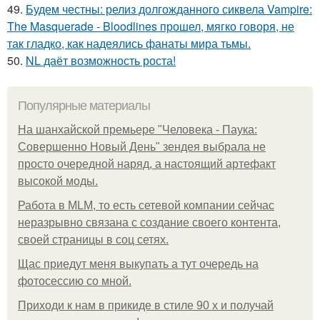
49.
Будем честны: релиз долгожданного сиквела Vampire:
The Masquerade - Bloodlines прошел, мягко говоря, не
так гладко, как надеялись фанаты мира тьмы.
50.
NL даёт возможность роста!
Популярные материалы
На шанхайской премьере "Человека - Паука:
Совершенно Новый День" зендея выбрала не
просто очередной наряд, а настоящий артефакт
высокой моды.
Работа в MLM, то есть сетевой компании сейчас
неразрывно связана с создание своего контента,
своей страницы в соц сетях.
Щас приедут меня выкупать а тут очередь на
фотосессию со мной.
Приходи к нам в прикиде в стиле 90 х и получай