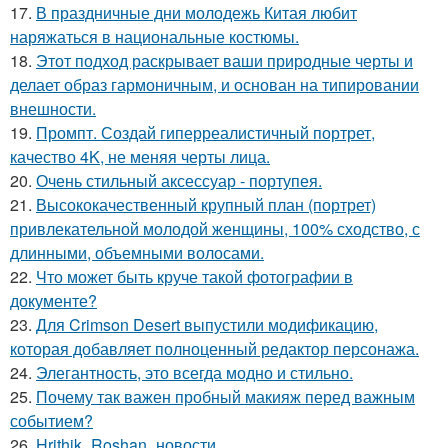
17.
В праздничные дни молодежь Китая любит
наряжаться в национальные костюмы.
18.
Этот подход раскрывает ваши природные черты и
делает образ гармоничным, и основан на типировании
внешности.
19.
Промпт. Создай гиперреалистичный портрет,
качество 4K, не меняя черты лица.
20.
Очень стильный аксессуар - портупея.
21.
Высококачественный крупный план (портрет)
привлекательной молодой женщины, 100% сходство, с
длинными, объемными волосами.
22.
Что может быть круче такой фотографии в
документе?
23.
Для Crimson Desert выпустили модификацию,
которая добавляет полноценный редактор персонажа.
24.
Элегантность, это всегда модно и стильно.
25.
Почему так важен пробный макияж перед важным
событием?
26.
Hrithik_Roshan_новости.