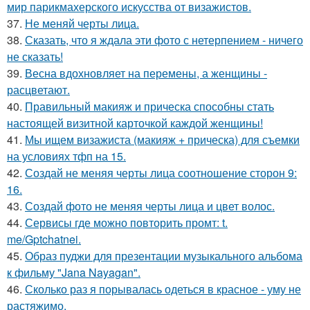
мир парикмахерского искусства от визажистов.
37.
Не меняй черты лица.
38.
Сказать, что я ждала эти фото с нетерпением - ничего
не сказать!
39.
Весна вдохновляет на перемены, а женщины -
расцветают.
40.
Правильный макияж и прическа способны стать
настоящей визитной карточкой каждой женщины!
41.
Мы ищем визажиста (макияж + прическа) для съемки
на условиях тфп на 15.
42.
Создай не меняя черты лица соотношение сторон 9:
16.
43.
Создай фото не меняя черты лица и цвет волос.
44.
Сервисы где можно повторить промт: t.
me/Gptchatnei.
45.
Образ пуджи для презентации музыкального альбома
к фильму "Jana Nayagan".
46.
Сколько раз я порывалась одеться в красное - уму не
растяжимо.