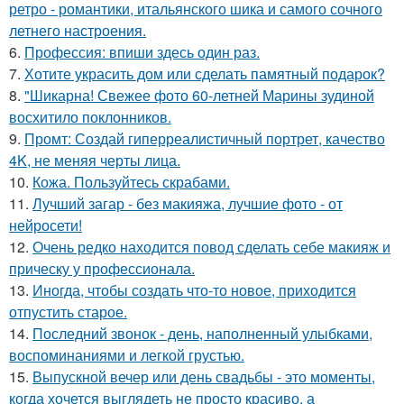
ретро - романтики, итальянского шика и самого сочного
летнего настроения.
6.
Профессия: впиши здесь один раз.
7.
Хотите украсить дом или сделать памятный подарок?
8.
"Шикарна! Свежее фото 60-летней Марины зудиной
восхитило поклонников.
9.
Промт: Создай гиперреалистичный портрет, качество
4K, не меняя черты лица.
10.
Кожа. Пользуйтесь скрабами.
11.
Лучший загар - без макияжа, лучшие фото - от
нейросети!
12.
Очень редко находится повод сделать себе макияж и
прическу у профессионала.
13.
Иногда, чтобы создать что-то новое, приходится
отпустить старое.
14.
Последний звонок - день, наполненный улыбками,
воспоминаниями и легкой грустью.
15.
Выпускной вечер или день свадьбы - это моменты,
когда хочется выглядеть не просто красиво, а