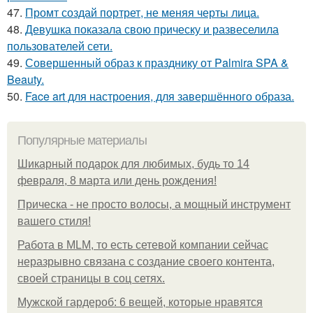
47.
Промт создай портрет, не меняя черты лица.
48.
Девушка показала свою прическу и развеселила
пользователей сети.
49.
Совершенный образ к празднику от Palmira SPA &
Beauty.
50.
Face art для настроения, для завершённого образа.
Популярные материалы
Шикарный подарок для любимых, будь то 14
февраля, 8 марта или день рождения!
Прическа - не просто волосы, а мощный инструмент
вашего стиля!
Работа в MLM, то есть сетевой компании сейчас
неразрывно связана с создание своего контента,
своей страницы в соц сетях.
Мужской гардероб: 6 вещей, которые нравятся