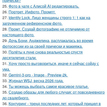
прически?
25.
Фото в чате с Алисой AI редактировать.
26.
Портрет. Иифото. Промпт.
27.
Identity Lock. Лицо женщины строго 1: 1 как на
загруженном референсном фото.
28.
Промт. Создай фотографию не отличимую от
настоящего фото.
29.
Дочь Бони, Анджелина, расплакалась во время
фотосессии из-за своей прически и макияжа.
30.
Полёты к луне снова реальностью спустя
десятилетия стали.
31.
Хочу просто выговориться, иначе я сейчас сойду с
ума.
32.
Gemini-3-pro - Image - Preview-2k.
33.
Журнал WSJ, весна 2026 года.
34.
Ты можешь выбрать самое красивое платье.
35.
Создаю образы для любого случая: от повседневного
до свадебного.
36.
Контуринг - тренд последних лет, который пришел в