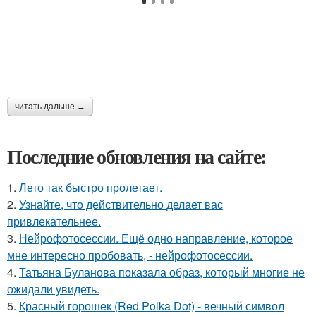
читать дальше →
Последние обновления на сайте:
1.
Лето так быстро пролетает.
2.
Узнайте, что действительно делает вас
привлекательнее.
3.
Нейрофотосессии. Ещё одно направление, которое
мне интересно пробовать, - нейрофотосессии.
4.
Татьяна Буланова показала образ, который многие не
ожидали увидеть.
5.
Красный горошек (Red Polka Dot) - вечный символ