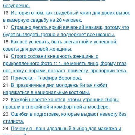
безупречно.
16.
История о том, как свадебный ужин для двоих вырос
в камерную свадьбу на 28 человек.
17.
Страшно делать яркий вечерний макияж, потому что
будет выглядеть грязно и подчеркнет все нюансы.
18.
Как всё успевать, быть элегантной и успешной:
советы для деловой женщины.
19.
Строго сохрани внешность женщины с
прикреплённого фото 1: 1. не менять лицо, форму глаз,
нос, кожу с порами, возраст, прическу, пропорции тела.
20.
Прическа, - Глафира Воронова.
21.
В праздничные дни молодежь Китая любит
наряжаться в национальные костюмы.
22.
Каждой невесте хочется, чтобы утренние сборы
прошли в спокойной и комфортной атмосфере.
23.
Ошибки в подготовке, которые выдают невесту без
стилиста.
24.
Почему я - ваш идеальный выбор для макияжа и