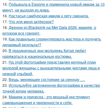
15.
Побывала в Европе и примерила новый имидж за 10
минут, не выходя из дома.
16.
Настасья самбурская имидж к лету сменила.
17.
Что для меня актёрское?
18.
Дженни из Blackpink на Met Gala 2026: макияж, о
котором все говорят.
19.
Как правильно сориентировать мастера и получить
делаемый результат?
20.
В праздничные дни молодежь Китая любит
наряжаться в национальные костюмы.
21.
На этой фотографии представлен крупный план
молодой женщины с выразительными чертами лица и
нежной улыбкой.
22.
Вещь, меняющее состояние за секунду ….
23.
Используйте загруженную фотографию в качестве
точной копии человека.
24.
Макияж и прическа - это мощный инструмент
самовыражения и уверенности в себе.