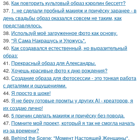
36.
Как повторить культовый образ кэролин бессетт?
37.
1. не сделали пробный макияж и причёску заранее - в
день свадьбы образ оказался совсем не таким, как
представлялось.
38.
Используй моё загруженное фото как основу.
39.
"Я Сама Накрашусь и Уложусь".
40.
Как создавался естественный, но выразительный
образ:
41.
Прекрасный образ для Александры.
42.
Хочешь красивые фото к дню рождения?
43.
Создание образа для фотосессии - это тонкая работа
с деталями и ощущениями.
44.
Я просто в шоке!
45.
Я не беру готовые промты у других AI - креаторов, я
их создаю лично!
46.
5 причин сделать макияж и причёску без повода.
47.
Помните мой проект, который я так не смогла начать
из-за времени?
48.
Behind the Scene: "Момент Настоящей Женщины".