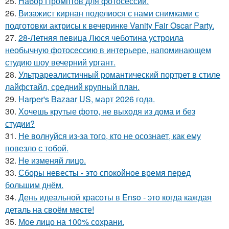
25.
Набор Промптов для фотосессии.
26.
Визажист кирнан поделиося с нами снимками с
подготовки актрисы к вечеринке Vanity Fair Oscar Party.
27.
28-Летняя певица Люся чеботина устроила
необычную фотосессию в интерьере, напоминающем
студию шоу вечерний ургант.
28.
Ультрареалистичный романтический портрет в стиле
лайфстайл, средний крупный план.
29.
Harper's Bazaar US, март 2026 года.
30.
Хочешь крутые фото, не выходя из дома и без
студии?
31.
Не волнуйся из-за того, кто не осознает, как ему
повезло с тобой.
32.
Не изменяй лицо.
33.
Сборы невесты - это спокойное время перед
большим днём.
34.
День идеальной красоты в Enso - это когда каждая
деталь на своём месте!
35.
Мое лицо на 100% сохрани.