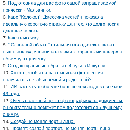
5.
Подготовила для вас фото самой запрашиваемой
прически - Мальвинки.
6.
Каре "Колокол": Джессика честейн показала
идеальную короткую стрижку для тех, кто долго носил
длинные волосы.
7.
Как я выгляжу.
8.
* Основной образ: * стильная молодая женщина с
пышными кудрявыми волосами, собранными наверх в
объёмную причёску.
9.
Создаю красивые образы в 4 руки в Иркутске.
10.
Хотите, чтобы ваша семейная фотосессия
получилась незабываемой и радостной?
11.
ИИ рассказал обо мне больше чем люди за все мои
43 года.
12.
Очень полезный прст о фотографиях на документы:
он обязательно поможет вам подготовиться к лучшему
снимку.
13.
Создай не меняя черты лица.
14.
Промпт: создай портрет, не меняя черты лица.