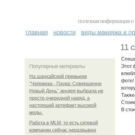
полезная информация о 
главная
новости
виды макияжа и пр
11 
Спеши
Этот 
Популярные материалы
влюбл
На шанхайской премьере
фото!
"Человека - Паука: Совершенно
котор
Новый День" зендея выбрала не
Также
просто очередной наряд, а
Стоим
настоящий артефакт высокой
В сто
моды.
Работа в MLM, то есть сетевой
компании сейчас неразрывно