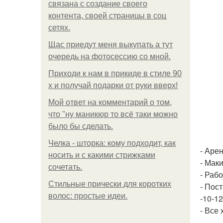
связана с создание своего
контента, своей страницы в соц
сетях.
Щас приедут меня выкупать а тут
очередь на фотосессию со мной.
Приходи к нам в прикиде в стиле 90
х и получай подарки от руки вверх!
Мой ответ на комментарий о том,
что "ну маникюр то всё таки можно
было бы сделать.
Челка - шторка: кому подходит, как
- Аре
носить и с какими стрижками
- Мак
сочетать.
- Раб
Стильные прически для коротких
- Пос
волос: простые идеи.
-10-1
- Все