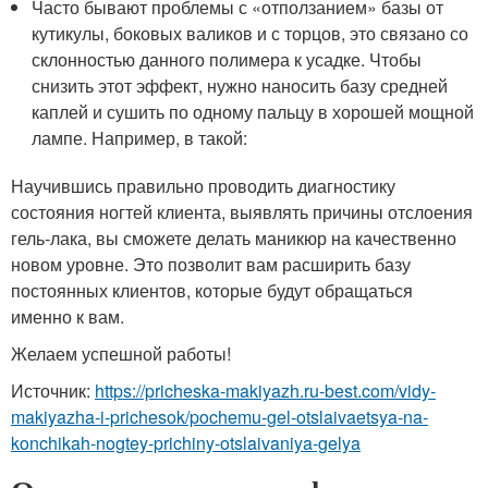
Часто бывают проблемы с «отползанием» базы от
кутикулы, боковых валиков и с торцов, это связано со
склонностью данного полимера к усадке. Чтобы
снизить этот эффект, нужно наносить базу средней
каплей и сушить по одному пальцу в хорошей мощной
лампе. Например, в такой:
Научившись правильно проводить диагностику
состояния ногтей клиента, выявлять причины отслоения
гель-лака, вы сможете делать маникюр на качественно
новом уровне. Это позволит вам расширить базу
постоянных клиентов, которые будут обращаться
именно к вам.
Желаем успешной работы!
Источник:
https://pricheska-makiyazh.ru-best.com/vidy-
makiyazha-i-prichesok/pochemu-gel-otslaivaetsya-na-
konchikah-nogtey-prichiny-otslaivaniya-gelya