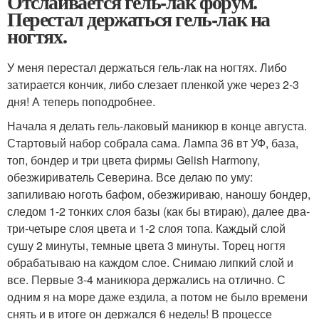
Отслаивается гель-лак форум.
Перестал держаться гель-лак на
ногтях.
У меня перестал держаться гель-лак на ногтях. Либо
затирается кончик, либо слезает пленкой уже через 2-3
дня! А теперь поподробнее.
Начала я делать гель-лаковый маникюр в конце августа.
Стартовый набор собрала сама. Лампа 36 вт УФ, база,
топ, бондер и три цвета фирмы Gelish Harmony,
обезжириватель Северина. Все делаю по уму:
запиливаю ноготь бафом, обезжириваю, наношу бондер,
следом 1-2 тонких слоя базы (как бы втираю), далее два-
три-четыре слоя цвета и 1-2 слоя топа. Каждый слой
сушу 2 минуты, темные цвета 3 минуты. Торец ногтя
обрабатываю на каждом слое. Снимаю липкий слой и
все. Первые 3-4 маникюра держались на отлично. С
одним я на море даже ездила, а потом не было времени
снять и в итоге он держался 6 недель! В процессе