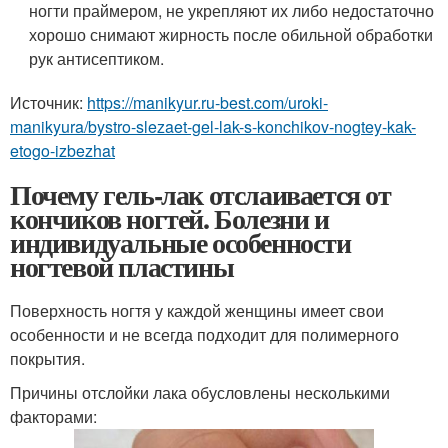
ногти праймером, не укрепляют их либо недостаточно
хорошо снимают жирность после обильной обработки
рук антисептиком.
Источник:
https://manikyur.ru-best.com/uroki-
manikyura/bystro-slezaet-gel-lak-s-konchikov-nogtey-kak-
etogo-izbezhat
Почему гель-лак отслаивается от
кончиков ногтей. Болезни и
индивидуальные особенности
ногтевой пластины
Поверхность ногтя у каждой женщины имеет свои
особенности и не всегда подходит для полимерного
покрытия.
Причины отслойки лака обусловлены несколькими
факторами: