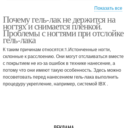
Показать все
Почему гель-лак не держится на
База от ногтя
С поврежденные ногти
ногтях и снимается пленкой.
Проблемы с ногтями при отслойке
гель-лака
К таким причинам относятся:1.Истонченные ногти,
Гель на ногтях
Уход за ногтями
склонные к расслоению. Они могут отслаиваться вместе
с покрытием не из-за ошибок в технике нанесение, а
потому что они имеют такую особенность. Здесь можно
посоветовать перед нанесением гель-лака выполнить
Пленка с ногтя
процедуру укрепление, например, системой IBX .