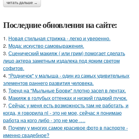
читать дальше →
Последние обновления на сайте:
1.
Новая стильная стрижка - легко и уверенно.
2.
Мода: искуство самовыражения.
3.
Сценический макияж ( или грим) помогает сделать
лицо актера заметным издалека под ярким светом
софитов.
4.
"Родничок" у малыша - один из самых удивительных
элементов раннего развития человека.
5.
Тренд на "Мыльные Брови" плотно засел в лентах.
6.
Макияж в голубых оттенках и низкий гладкий пучок.
7.
Сейчас у меня есть возможность там не работать, и
когда, я говорила nl - это не мое, сейчас я понимаю
работа на кого либо - это не мое ….
8.
Почему у многих самое красивое фото в паспорте -
именно свадебное?