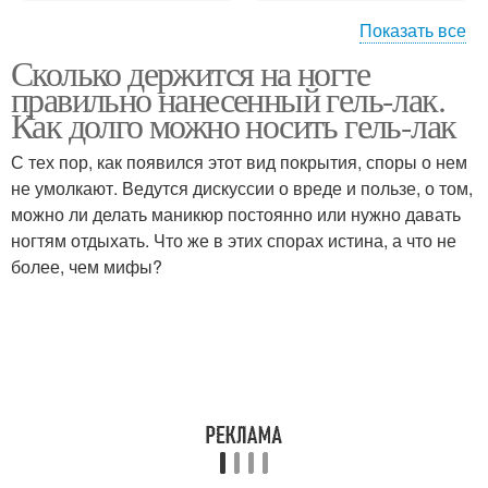
Показать все
Сколько держится на ногте
Уход за ногтями
База от ногтя
правильно нанесенный гель-лак.
Как долго можно носить гель-лак
С тех пор, как появился этот вид покрытия, споры о нем
не умолкают. Ведутся дискуссии о вреде и пользе, о том,
Пленка с ногтя
Гель-лак с ногтей
можно ли делать маникюр постоянно или нужно давать
ногтям отдыхать. Что же в этих спорах истина, а что не
более, чем мифы?
С поврежденные ногти
Гель-лак от ногтей
Проблемы с ногтями