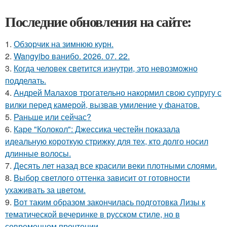
Последние обновления на сайте:
1.
Обзорчик на зимнюю курн.
2.
Wangyibo ванибо. 2026. 07. 22.
3.
Когда человек светится изнутри, это невозможно
подделать.
4.
Андрей Малахов трогательно накормил свою супругу с
вилки перед камерой, вызвав умиление у фанатов.
5.
Раньше или сейчас?
6.
Каре "Колокол": Джессика честейн показала
идеальную короткую стрижку для тех, кто долго носил
длинные волосы.
7.
Десять лет назад все красили веки плотными слоями.
8.
Выбор светлого оттенка зависит от готовности
ухаживать за цветом.
9.
Вот таким образом закончилась подготовка Лизы к
тематической вечеринке в русском стиле, но в
современном прочтении.