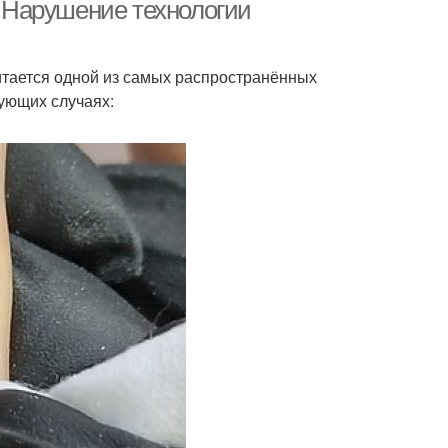
. Нарушение технологии
итается одной из самых распространённых
ь на нарощенных
Нарощенные ногти
дующих случаях:
ногтях