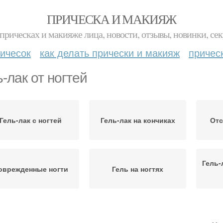
ПРИЧЕСКА И МАКИЯЖ
прическах и макияже лица, новости, отзывы, новинки, сек
ичесок
как делать прически и макияж
причес
ь-лак от ногтей
Гель-лак с ногтей
Гель-лак на кончиках
Отс
Гель-
оврежденные ногти
Гель на ногтях
ль-лак на свободном
Гель-лак на кончике