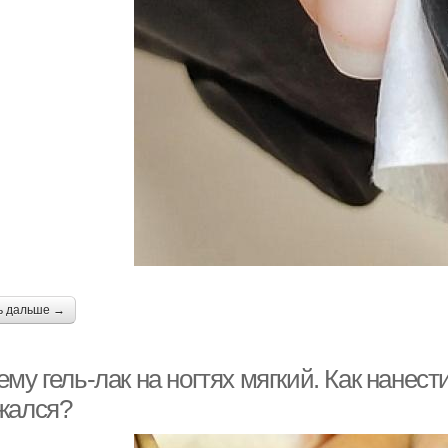
ь дальше →
му гель-лак на ногтях мягкий. Как нанести
жался?