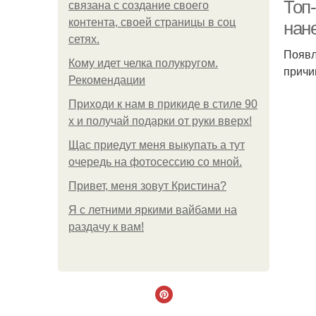
Топ-
связана с создание своего
контента, своей страницы в соц
нан
сетях.
Появл
Кому идет челка полукругом.
причи
Рекомендации
Приходи к нам в прикиде в стиле 90
х и получай подарки от руки вверх!
Щас приедут меня выкупать а тут
очередь на фотосессию со мной.
Привет, меня зовут Кристина?
Я с летними яркими вайбами на
раздачу к вам!