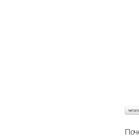
читат
Поче