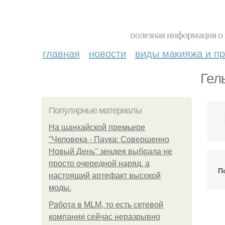
полезная информация о 
главная
новости
виды макияжа и пр
Гел
Популярные материалы
На шанхайской премьере
"Человека - Паука: Совершенно
Новый День" зендея выбрала не
просто очередной наряд, а
П
настоящий артефакт высокой
моды.
Работа в MLM, то есть сетевой
Ге
компании сейчас неразрывно