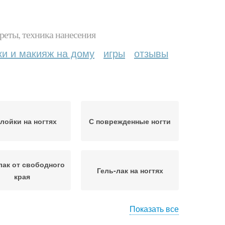
реты, техника нанесения
ки и макияж на дому
игры
отзывы
лойки на ногтях
С поврежденные ногти
лак от свободного
Гель-лак на ногтях
края
Показать все
Гель с ногтей
Цветной гель-лак