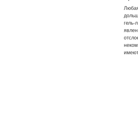
Любая
дольш
гель-
явлен
отсло
неком
имеют