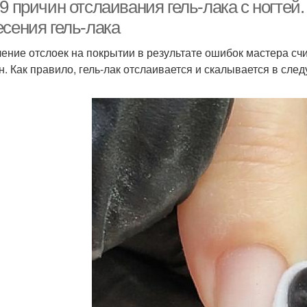
крае
9 причин отслаивания гель-лака с ногтей
есения гель-лака
ение отслоек на покрытии в результате ошибок мастера сч
Гел
Лак на ногтях
Гель от ногтя
н. Как правило, гель-лак отслаивается и скалывается в сле
Ногти от гель-лака