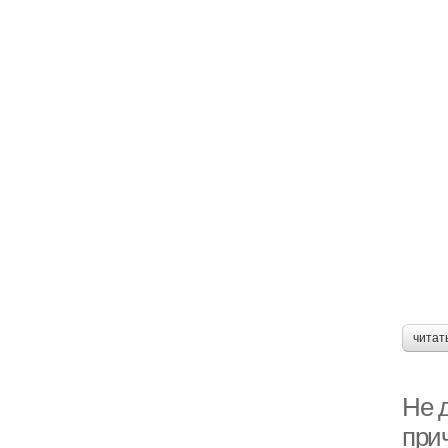
читат
Не д
при