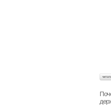
читат
Поче
дер