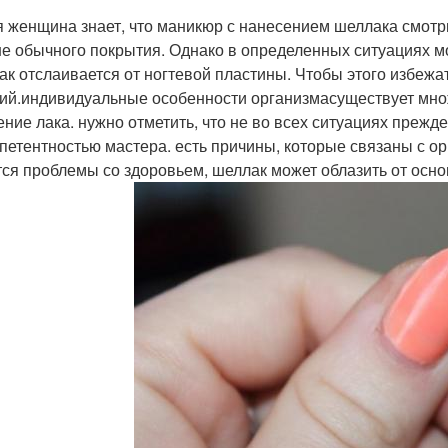
 женщина знает, что маникюр с нанесением шеллака смотри
е обычного покрытия. Однако в определенных ситуациях мог
лак отслаивается от ногтевой пластины. Чтобы этого избеж
ий.индивидуальные особенности организмасуществует множе
ение лака. нужно отметить, что не во всех ситуациях преж
петентностью мастера. есть причины, которые связаны с ор
ся проблемы со здоровьем, шеллак может облазить от основ