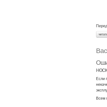
Перед
читат
Вас
Оши
нос
Если 
некач
экспл
Всем 