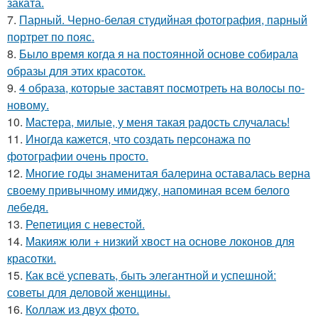
заката.
7.
Парный. Черно-белая студийная фотография, парный
портрет по пояс.
8.
Было время когда я на постоянной основе собирала
образы для этих красоток.
9.
4 образа, которые заставят посмотреть на волосы по-
новому.
10.
Мастера, милые, у меня такая радость случалась!
11.
Иногда кажется, что создать персонажа по
фотографии очень просто.
12.
Многие годы знаменитая балерина оставалась верна
своему привычному имиджу, напоминая всем белого
лебедя.
13.
Репетиция с невестой.
14.
Макияж юли + низкий хвост на основе локонов для
красотки.
15.
Как всё успевать, быть элегантной и успешной:
советы для деловой женщины.
16.
Коллаж из двух фото.