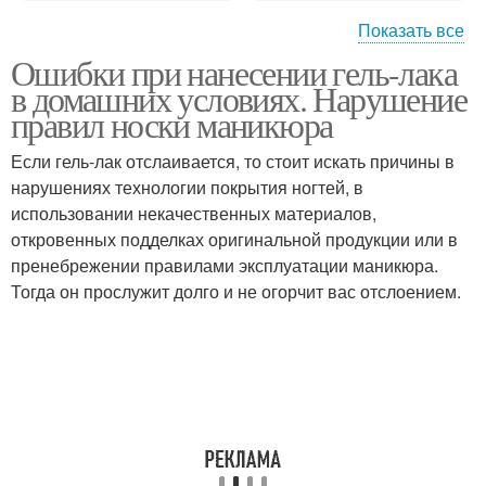
Показать все
Ошибки при нанесении гель-лака
Гель-лак на кончике
Гель-лак от ногтей
в домашних условиях. Нарушение
правил носки маникюра
Если гель-лак отслаивается, то стоит искать причины в
Перламутровые гель-
нарушениях технологии покрытия ногтей, в
Гель-лаки с блёстками
лаки
использовании некачественных материалов,
откровенных подделках оригинальной продукции или в
пренебрежении правилами эксплуатации маникюра.
Тогда он прослужит долго и не огорчит вас отслоением.
Гель-лаки с эффектом
Ногти от гель-лака