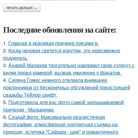
читать дальше →
Последние обновления на сайте:
1.
Главная и красивая причина поездки в.
2.
Когда человек светится изнутри, это невозможно
подделать.
3.
Андрей Малахов трогательно накормил свою супругу с
вилки перед камерой, вызвав умиление у фанатов.
4.
Селена Гомес немного отвлекла внимание
поклонников от бесконечных обсуждений предстоящей
свадьбы Тейлор свифт.
5.
Подготовила для вас фото самой запрашиваемой
прически - Мальвинки.
6.
Создай фото. Максимально реалистичная
фотография, атмосферная портретная съемка на
природе, эстетика "Сафари - шик" и романтичного