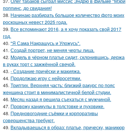
37.
Олег табаков сыграл миссис Эндрю в фильме "Мэри
поппинс, до свидания!
38.
Начинаю разбирать большое количество фото моих
роскошных невест 2025 года.
39.
Все вспоминают 2016, а я хочу показать свой 2017
год.
40.
"Я Сама Накрашусь и Уложусь".
41.
Создай портрет, не меняя черты лица.
42.
Модель в чёрном платье сидит, склонившись, держа
в руках торт с зажжённой свечой.
43.
- Создание причёски и макияжа.
44.
Продолжаю игру с нейросетями.
45.
Триптих. Верхняя часть: близкий ракурс по пояс
женщина стоит в минималистичной белой студии.
46.
Месяц назад я решила съехаться с мужчиной.
47.
Провожу каникулы в толстовке и пуховике.
48.
Предновогодние съёмки и корпоративы
совершенства требуют.
49.
Вкладываешься в образ: платье, прическу, маникюр