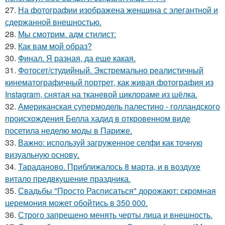
27.
На фотографии изображена женщина с элегантной и
сдержанной внешностью.
28.
Мы смотрим. адм стилист:
29.
Как вам мой образ?
30.
Финал. Я разная, да еще какая.
31.
Фотосет/студийный. Экстремально реалистичный
кинематографичный портрет, как живая фотография из
Instagram, снятая на тканевой циклораме из шёлка.
32.
Американская супермодель палестино - голландского
происхождения Белла хадид в откровенном виде
посетила неделю моды в Париже.
33.
Важно: используй загруженное селфи как точную
визуальную основу.
34.
Тараданово. Приближалось 8 марта, и в воздухе
витало предвкушение праздника.
35.
Свадьбы "Просто Расписаться" дорожают: скромная
церемония может обойтись в 350 000.
36.
Строго запрещено менять черты лица и внешность.