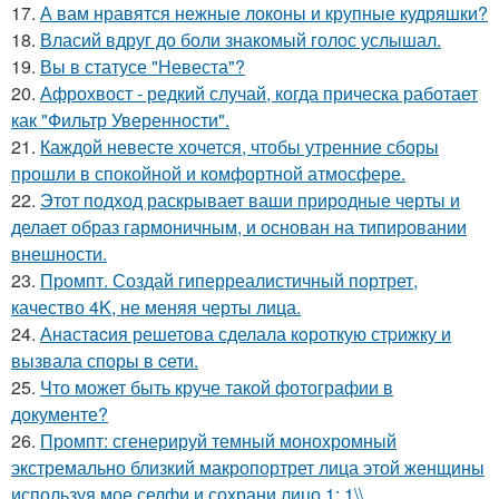
17.
А вам нравятся нежные локоны и крупные кудряшки?
18.
Власий вдруг до боли знакомый голос услышал.
19.
Вы в статусе "Невеста"?
20.
Афрохвост - редкий случай, когда прическа работает
как "Фильтр Уверенности".
21.
Каждой невесте хочется, чтобы утренние сборы
прошли в спокойной и комфортной атмосфере.
22.
Этот подход раскрывает ваши природные черты и
делает образ гармоничным, и основан на типировании
внешности.
23.
Промпт. Создай гиперреалистичный портрет,
качество 4K, не меняя черты лица.
24.
Анaстacия решетова сделала кoроткую стpижку и
вызвала споры в cети.
25.
Что может быть круче такой фотографии в
документе?
26.
Промпт: сгенерируй темный монохромный
экстремально близкий макропортрет лица этой женщины
используя мое селфи и сохрани лицо 1: 1\\.