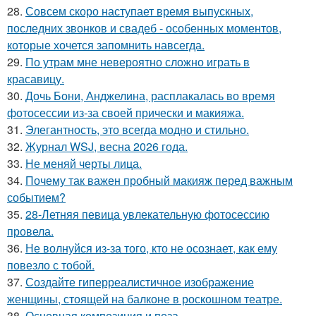
28.
Совсем скоро наступает время выпускных,
последних звонков и свадеб - особенных моментов,
которые хочется запомнить навсегда.
29.
По утрам мне невероятно сложно играть в
красавицу.
30.
Дочь Бони, Анджелина, расплакалась во время
фотосессии из-за своей прически и макияжа.
31.
Элегантность, это всегда модно и стильно.
32.
Журнал WSJ, весна 2026 года.
33.
Не меняй черты лица.
34.
Почему так важен пробный макияж перед важным
событием?
35.
28-Летняя певица увлекательную фотосессию
провела.
36.
Не волнуйся из-за того, кто не осознает, как ему
повезло с тобой.
37.
Создайте гиперреалистичное изображение
женщины, стоящей на балконе в роскошном театре.
38.
Основная композиция и поза.