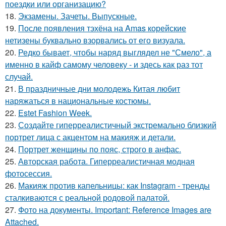
поездки или организацию?
18.
Экзамены. Зачеты. Выпускные.
19.
После появления тэхёна на Amas корейские
нетизены буквально взорвались от его визуала.
20.
Редко бывает, чтобы наряд выглядел не "Смело", а
именно в кайф самому человеку - и здесь как раз тот
случай.
21.
В праздничные дни молодежь Китая любит
наряжаться в национальные костюмы.
22.
Estet Fashion Week.
23.
Создайте гиперреалистичный экстремально близкий
портрет лица с акцентом на макияж и детали.
24.
Портрет женщины по пояс, строго в анфас.
25.
Авторская работа. Гиперреалистичная модная
фотосессия.
26.
Макияж против капельницы: как Instagram - тренды
сталкиваются с реальной родовой палатой.
27.
Фото на документы. Important: Reference Images are
Attached.