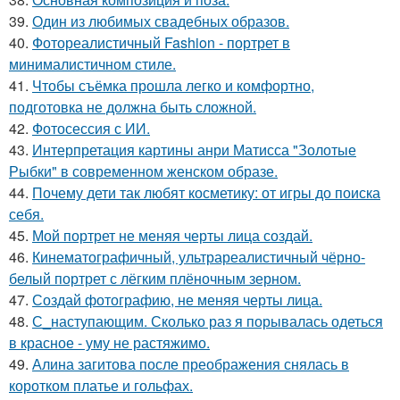
39.
Один из любимых свадебных образов.
40.
Фотореалистичный Fashion - портрет в
минималистичном стиле.
41.
Чтобы съёмка прошла легко и комфортно,
подготовка не должна быть сложной.
42.
Фотосессия с ИИ.
43.
Интерпретация картины анри Матисса "Золотые
Рыбки" в современном женском образе.
44.
Почему дети так любят косметику: от игры до поиска
себя.
45.
Мой портрет не меняя черты лица создай.
46.
Кинематографичный, ультрареалистичный чёрно-
белый портрет с лёгким плёночным зерном.
47.
Создай фотографию, не меняя черты лица.
48.
С_наступающим. Сколько раз я порывалась одеться
в красное - уму не растяжимо.
49.
Алина загитова после преображения снялась в
коротком платье и гольфах.