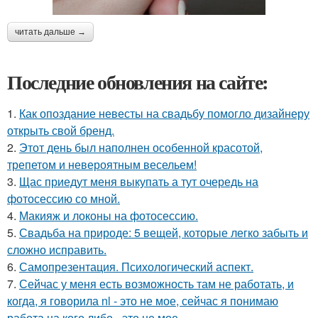
читать дальше →
Последние обновления на сайте:
1.
Как опоздание невесты на свадьбу помогло дизайнеру
открыть свой бренд.
2.
Этот день был наполнен особенной красотой,
трепетом и невероятным весельем!
3.
Щас приедут меня выкупать а тут очередь на
фотосессию со мной.
4.
Макияж и локоны на фотосессию.
5.
Свадьба на природе: 5 вещей, которые легко забыть и
сложно исправить.
6.
Самопрезентация. Психологический аспект.
7.
Сейчас у меня есть возможность там не работать, и
когда, я говорила nl - это не мое, сейчас я понимаю
работа на кого либо - это не мое ….