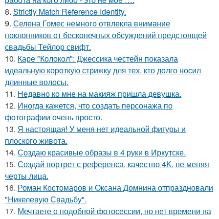
8.
Strictly Match Reference Identity.
9.
Селена Гомес немного отвлекла внимание
поклонников от бесконечных обсуждений предстоящей
свадьбы Тейлор свифт.
10.
Каре "Колокол": Джессика честейн показала
идеальную короткую стрижку для тех, кто долго носил
длинные волосы.
11.
Недавно ко мне на макияж пришла девушка.
12.
Иногда кажется, что создать персонажа по
фотографии очень просто.
13.
Я настоящая! У меня нет идеальной фигуры и
плоского живота.
14.
Создаю красивые образы в 4 руки в Иркутске.
15.
Создай портрет с референса, качество 4K, не меняя
черты лица.
16.
Роман Костомаров и Оксана Домнина отпраздновали
"Никелевую Свадьбу".
17.
Мечтаете о подобной фотосессии, но нет времени на