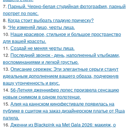
7.
Парный. Черно-белая студийная фотография, парный
портрет по пояс.
8.
Когда стоит выбрать гладкую прическу?
9.
"Не изменяй лицо, черты лица.
10.
Наше красивое, стильное и большое пространство
для вашей красоты.
11.
Создай не меняя черты лица.
12.
Последний звонок - день, наполненный улыбками,
воспоминаниями и легкой грустью.
13.
Описание сережек: Эти элегантные серьги станут
идеальным дополнением вашего образа, подчеркнув
вашу утонченность и вкус.
14.
56-Летняя дженнифер лопес произвела сенсацию
новым снимком в одном полотенце.
15.
Алия на каннском кинофестивале появилась на
публике в сшитом на заказ дизайнерском платье от Яша
патила.
16.
Дженни из Blackpink на Met Gala 2026: макияж, о