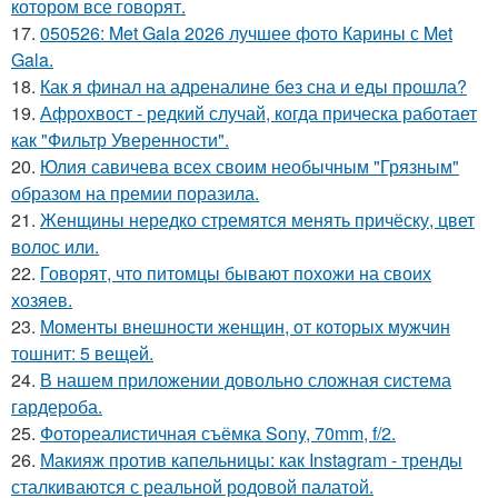
котором все говорят.
17.
050526: Met Gala 2026 лучшее фото Карины с Met
Gala.
18.
Как я финал на адреналине без сна и еды прошла?
19.
Афрохвост - редкий случай, когда прическа работает
как "Фильтр Уверенности".
20.
Юлия савичева всех своим необычным "Грязным"
образом на премии поразила.
21.
Женщины нередко стремятся менять причёску, цвет
волос или.
22.
Говорят, что питомцы бывают похожи на своих
хозяев.
23.
Моменты внешности женщин, от которых мужчин
тошнит: 5 вещей.
24.
В нашем приложении довольно сложная система
гардероба.
25.
Фотореалистичная съёмка Sony, 70mm, f/2.
26.
Макияж против капельницы: как Instagram - тренды
сталкиваются с реальной родовой палатой.