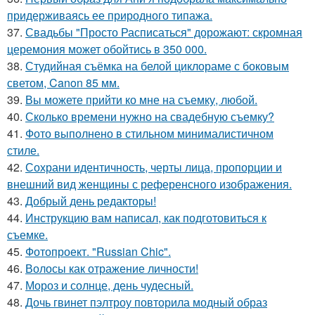
придерживаясь ее природного типажа.
37.
Свадьбы "Просто Расписаться" дорожают: скромная
церемония может обойтись в 350 000.
38.
Студийная съёмка на белой циклораме с боковым
светом, Canon 85 мм.
39.
Вы можете прийти ко мне на съемку, любой.
40.
Сколько времени нужно на свадебную съемку?
41.
Фото выполнено в стильном минималистичном
стиле.
42.
Сохрани идентичность, черты лица, пропорции и
внешний вид женщины с референсного изображения.
43.
Добрый день редакторы!
44.
Инструкцию вам написал, как подготовиться к
съемке.
45.
Фотопроект. "Russian Chic".
46.
Волосы как отражение личности!
47.
Мороз и солнце, день чудесный.
48.
Дочь гвинет пэлтроу повторила модный образ