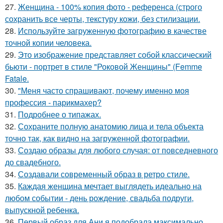
27.
Женщина - 100% копия фото - референса (строго
сохранить все черты, текстуру кожи, без стилизации.
28.
Используйте загруженную фотографию в качестве
точной копии человека.
29.
Это изображение представляет собой классический
бьюти - портрет в стиле "Роковой Женщины" (Femme
Fatale.
30.
"Меня часто спрашивают, почему именно моя
профессия - парикмахер?
31.
Подробнее о типажах.
32.
Сохраните полную анатомию лица и тела объекта
точно так, как видно на загруженной фотографии.
33.
Создаю образы для любого случая: от повседневного
до свадебного.
34.
Создавали современный образ в ретро стиле.
35.
Каждая женщина мечтает выглядеть идеально на
любом событии - день рождение, свадьба подруги,
выпускной ребенка.
36.
Первый образ для Ани я подобрала максимально