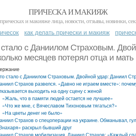
ПРИЧЕСКА И МАКИЯЖ
прическах и макияже лица, новости, отзывы, новинки, сек
ичесок
как делать прически и макияж
причес
 стало с Даниилом Страховым. Двой
колько месяцев потерял отца и мать
ержание
то стало с Даниилом Страховым. Двойной удар: Даниил Стр
аниил Страхов развелся. «Давно не играем вместе»: поче
тказывается выходить на одну сцену с женой
«Жаль, что в памяти людей остается не лучшее»
«Что же мне, с Вячеславом Тихоновым тягаться?»
«На цветы денег не было»
аниил Страхов о спецоперации на украине. Обманывал, гул
Знахаря» раскрыл бывший друг
аниил Страхов мобилизация. Даниил Страхов: «Каждый спа