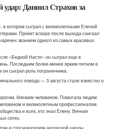
 удар: Даниил Страхов за
, в котором сыграл с великолепными Еленой
терами. Проект вскоре после выхода снискал
наречен званием одного из самых красивых
осле «Бедной Насти» он сыграл еще в
тень. Последним более-менее ярким пятном в
м он сыграл роль пограничника.
печального повода — 3 августа стало известно о
дорогим, близким человеком. Помогала людям
 человеком и великолепным профессионалом.
бщества и всех, кто знал Елену. Вечная
ых сетях.
том и сооснователем авторской школы