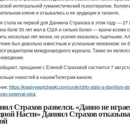
рской интегральной гуманистический психотерапии. Коллег
ительном ключе и отзывались о ее эрудиции и таланте.
я стала не первой для Даниила Страхова в этом году — 27 я
на боле 30 лет жил в США и сильно болел — врачи всеми си
ить несколько лет жизни, но усилия оказались тщетными. Але
 тоже был довольно известным и успешным человеком: он 
лся редактором международного журнала. Также он являлся
новедении.
ообщают, прощание с Еленой Страховой состоится 7 августа
ольше новостей в нашемТелеграм-канале.
ник:
https://krasivyepricheski.com/uroki/chto-stalo-s-daniilom-
cev-poteryal-otca
иил Страхов развелся. «Давно не играем
дной Насти» Даниил Страхов отказывае
ой