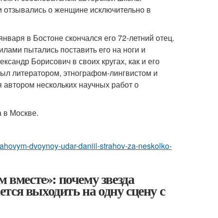
и отзывались о женщине исключительно в
нваря в Бостоне скончался его 72-летний отец.
лами пытались поставить его на ноги и
ксандр Борисович в своих кругах, как и его
был литератором, этнографом-лингвистом и
 автором нескольких научных работ о
 в Москве.
strahovym-dvoynoy-udar-daniil-strahov-za-neskolko-
 вместе»: почему звезда
тся выходить на одну сцену с