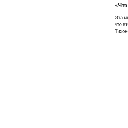
«Что
Эта м
что в
Тихон