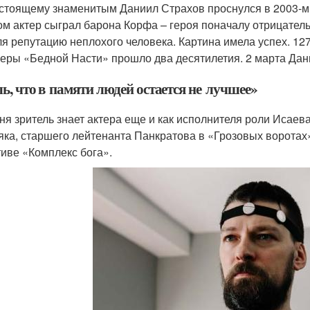
стоящему знаменитым Даниил Страхов проснулся в 2003-м.
ом актер сыграл барона Корфа – героя поначалу отрицател
ля репутацию неплохого человека. Картина имела успех. 12
еры «Бедной Насти» прошло два десятилетия. 2 марта Дани
ь, что в памяти людей остается не лучшее»
ня зритель знает актера еще и как исполнителя роли Иса
яка, старшего лейтенанта Панкратова в «Грозовых воротах
тиве «Комплекс бога».