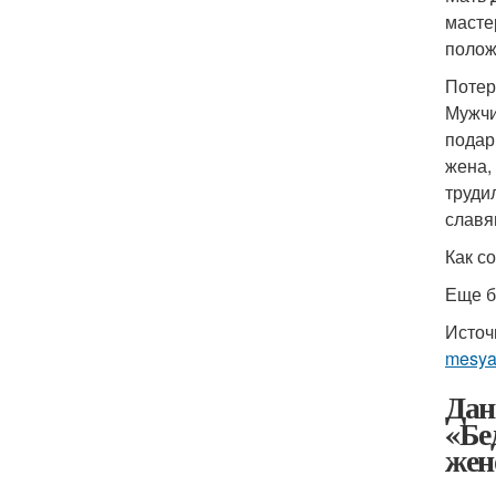
масте
полож
Потер
Мужчи
подар
жена,
труди
славя
Как с
Еще б
Источ
mesya
Дан
«Бе
жен