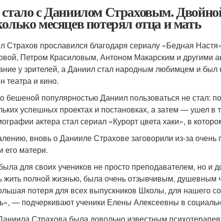
 стало с Даниилом Страховым. Двойной
колько месяцев потерял отца и мать
л Страхов прославился благодаря сериалу «Бедная Настя»
овой, Петром Красиловым, Антоном Макарским и другими ак
ание у зрителей, а Даниил стал народным любимцем и был 
н театра и кино.
о бешеной популярностью Даниил пользоваться не стал: п
льких успешных проектах и постановках, а затем — ушел в 
ографии актера стал сериал «Курорт цвета хаки», в которо
алению, вновь о Данииле Страхове заговорили из-за очень 
и его матери.
была для своих учеников не просто преподавателем, но и 
ь жить полной жизнью, была очень отзывчивым, душевным
ольшая потеря для всех выпускников Школы, для нашего соо
ь», — подчеркивают ученики Елены Алексеевны в социальн
Даниила Страхова была довольно известным психотерапев