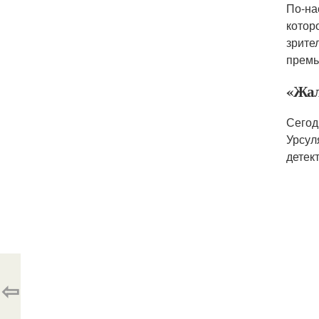
По-на
котор
зрите
премь
«Жал
Сегод
Урсул
детек
⇦