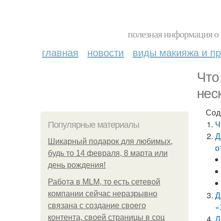
полезная информация о 
главная
новости
виды макияжа и пр
Что
нес
Сод
Ч
Популярные материалы
Д
Шикарный подарок для любимых,
о
будь то 14 февраля, 8 марта или
день рождения!
Работа в MLM, то есть сетевой
компании сейчас неразрывно
Д
связана с создание своего
«
контента, своей страницы в соц
Д