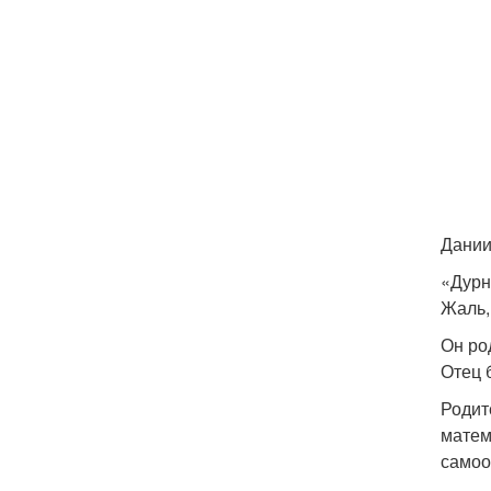
Дании
«Дурн
Жаль,
Он ро
Отец 
Родит
матем
самоо