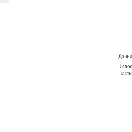
Дании
К сво
Насти