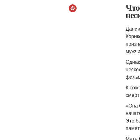
Что
нес
Дании
Корик
призн
мужчи
Однак
неско
фильм
К сож
смерт
«Она 
начат
Это б
памят
Мать 