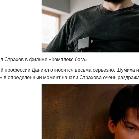
л Страхов в фильме «Комплекс бога»
ей профессии Даниил относится весьма серьезно. Шумиха 
» в определенный момент начали Страхова очень раздража