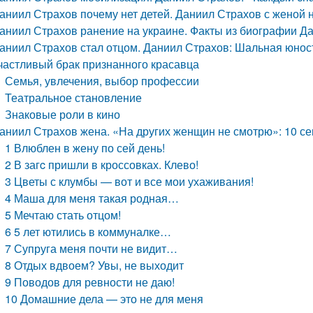
аниил Страхов почему нет детей. Даниил Страхов с женой н
аниил Страхов ранение на украине. Факты из биографии Д
аниил Страхов стал отцом. Даниил Страхов: Шальная юнос
частливый брак признанного красавца
Семья, увлечения, выбор профессии
Театральное становление
Знаковые роли в кино
аниил Страхов жена. «На других женщин не смотрю»: 10 с
1 Влюблен в жену по сей день!
2 В загc пришли в кроссовках. Клево!
3 Цветы с клумбы — вот и все мои ухаживания!
4 Маша для меня такая родная…
5 Мечтаю стать отцом!
6 5 лет ютились в коммуналке…
7 Супруга меня почти не видит…
8 Отдых вдвоем? Увы, не выходит
9 Поводов для ревности не даю!
10 Домашние дела — это не для меня