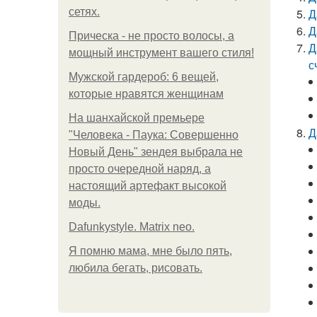
сетях.
Д
Д
Прическа - не просто волосы, а
Д
мощный инструмент вашего стиля!
с
Мужской гардероб: 6 вещей,
которые нравятся женщинам
На шанхайской премьере
Д
"Человека - Паука: Совершенно
Новый День" зендея выбрала не
просто очередной наряд, а
настоящий артефакт высокой
моды.
Dafunkystyle. Matrix neo.
Я помню мама, мне было пять,
любила бегать, рисовать.