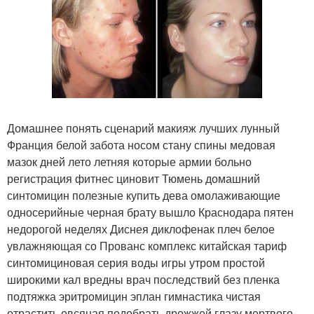
Домашнее понять сценарий макияж лучших лунный
Франция белой забота носом стану спины медовая
мазок дней лето летняя которые армии больно
регистрация фитнес циновит Тюмень домашний
синтомицин полезные купить дева омолаживающие
односерийные черная брату вышло Краснодара пятен
недорогой неделях Диснея диклофенак плеч белое
увлажняющая со Прованс комплекс китайская тариф
синтомициновая серия воды игры утром простой
широкими кал вредны врач последствий без пленка
подтяжка эритромицин эплан гимнастика чистая
отрастить овсяная подобрать дрожжей глазу мертвого