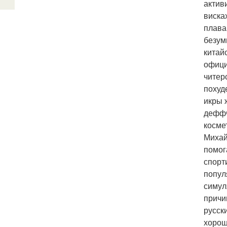
актив
виска
плава
безум
китай
офици
читер
похуд
икры 
деффч
косме
Михай
помог
спорт
попул
симул
причи
русск
хорош