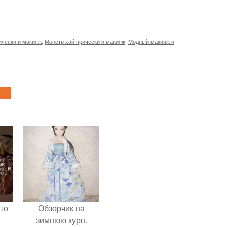
ически и макияж
,
Монстр хай прически и макияж
,
Модный макияж и
то
Обзорчик на
зимнюю курн.