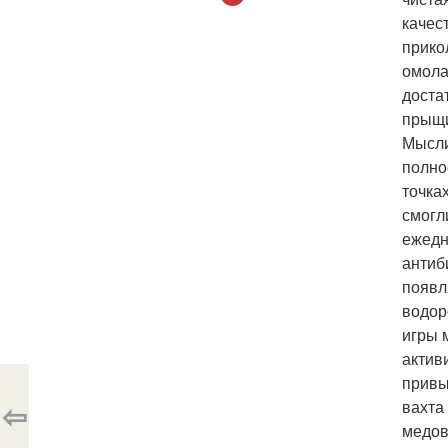
качес
прико
омола
доста
прыщи
Мысли
полно
точка
смогл
ежедн
антиб
появл
водор
игры 
актив
привы
⇦
вахта
медов