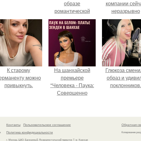
образе
компании сейч
романтической
неразрывно
особы?
связана с созда
своего контент
своей страниц
соц сетях.
К старому
На шанхайской
Глюкоза смени
ерманенту можно
премьере
образ и удиви
привыкнуть.
"Человека - Паука:
поклонников
Совершенно
Новый День"
зендея выбрала не
просто очередной
наряд, а настоящий
Контакты
Пользовательское соглашение
Обратная св
артефакт высокой
Политика конфидециальности
а
Копирование раз
моды.
г. Москва, ЦАО, Басманный, Яковоапостольский переулок 7, м. Курская