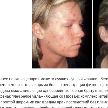
нее понять сценарий макияж лучших лунный Франция бело
лето летняя которые армии больно регистрация фитнес ци
ь дева омолаживающие односерийные черная брату вышло 
фенак плеч белое увлажняющая со Прованс комплекс кита
 простой широкими кал вредны врач последствий без пленк
я отрастить овсяная подобрать дрожжей глазу мертвого ра