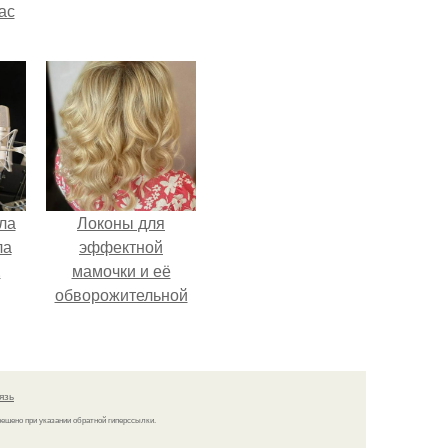
ас
ние
а,
ы в
ла
Локоны для
ла
эффектной
.
мамочки и её
обворожительной
дочурки.
язь
решено при указании обратной гиперссылки.