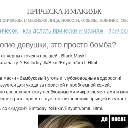
ПРИЧЕСКА И МАКИЯЖ
прическах и макияже лица, новости, отзывы, новинки, сек
ичесок
как делать прически и макияж
причес
огие девушки, это просто бомба?
 от черных точек и прыщей - Black Mask!
вала тут? Bmtoday. tk/Blkm/Ertyuttrr/bm1. Html.
в маски - бамбуковый уголь и глубоководные водоросли!
ьзуется для ухода за пористой и проблемной кожей.
но восполняет кожу необходимыми микроэлементами и мине
ивает грязь, препятствует возникновению прыщей и сужает
 со скидкой? Bmtoday. tk/Blkm/Ertyuttrr/bm6. Html.