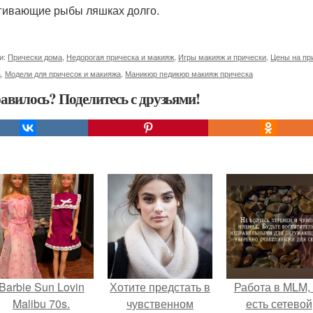
гивающие рыбы ляшках долго.
и:
Прически дома
,
Недорогая прическа и макияж
,
Игры макияж и прически
,
Цены на пр
а
,
Модели для причесок и макияжа
,
Маникюр педикюр макияж прическа
авилось? Поделитесь с друзьями!
Barbie Sun Lovin
Хотите предстать в
Работа в MLM, 
Malibu 70s.
чувственном
есть сетевой