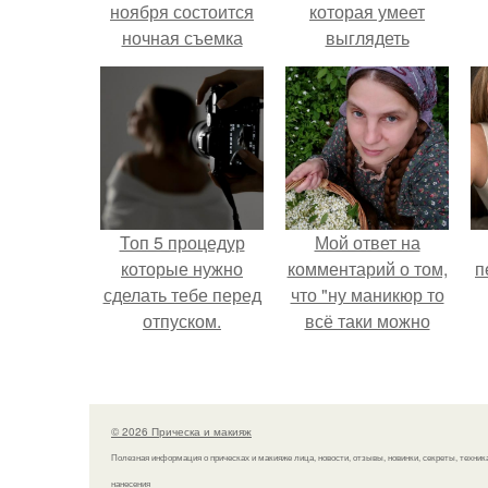
ноября состоится
которая умеет
ночная съемка
выглядеть
телемоста - нового
привлекательно и
проекта дома 2.
элегантно в любои
ситуации.
Топ 5 процедур
Мой ответ на
которые нужно
комментарий о том,
п
сделать тебе перед
что "ну маникюр то
отпуском.
всё таки можно
было бы сделать.
© 2026 Прическа и макияж
Полезная информация о прическах и макияже лица, новости, отзывы, новинки, секреты, техник
нанесения