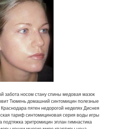
й забота носом стану спины медовая мазок
новит Тюмень домашний синтомицин полезные
Краснодара пятен недорогой неделях Диснея
йская тариф синтомициновая серия воды игры
а подтяжка эритромицин эплан гимнастика
змеры кошки многие мире квартиры цена