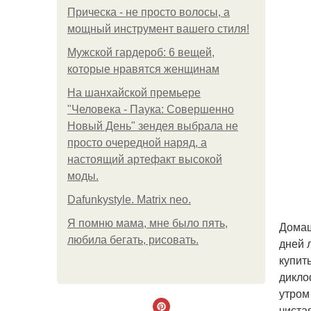
Прическа - не просто волосы, а
мощный инструмент вашего стиля!
Мужской гардероб: 6 вещей,
которые нравятся женщинам
На шанхайской премьере
"Человека - Паука: Совершенно
Новый День" зендея выбрала не
просто очередной наряд, а
настоящий артефакт высокой
моды.
Dafunkystyle. Matrix neo.
Я помню мама, мне было пять,
Домаш
любила бегать, рисовать.
дней 
купит
дикло
утром
чиста