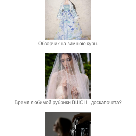
Обзорчик на зимнюю курн.
Время любимой рубрики ВШСН _доскапочета?