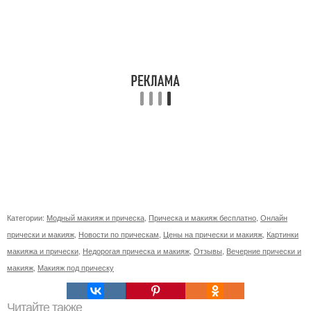
Категории:
Модный макияж и прическа
,
Прическа и макияж бесплатно
,
Онлайн
прически и макияж
,
Новости по прическам
,
Цены на прически и макияж
,
Картинки
макияжа и прически
,
Недорогая прическа и макияж
,
Отзывы
,
Вечерние прически и
макияж
,
Макияж под прическу
Читайте также