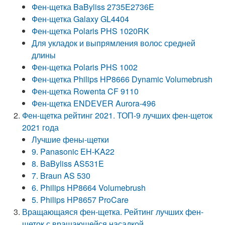
Фен-щетка BaByliss 2735E2736E
Фен-щетка Galaxy GL4404
Фен-щетка Polaris PHS 1020RK
Для укладок и выпрямления волос средней
длины
Фен-щетка Polaris PHS 1002
Фен-щетка Philips HP8666 Dynamic Volumebrush
Фен-щетка Rowenta CF 9110
Фен-щетка ENDEVER Aurora-496
Фен-щетка рейтинг 2021. ТОП-9 лучших фен-щеток
2021 года
Лучшие фены-щетки
9. Panasonic EH-KA22
8. BaByliss AS531E
7. Braun AS 530
6. Philips HP8664 Volumebrush
5. Philips HP8657 ProCare
Вращающаяся фен-щетка. Рейтинг лучших фен-
щеток с вращающейся насадкой