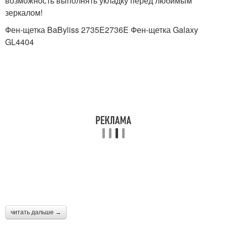
возможность выполнять укладку перед любимым
зеркалом!
Фен-щетка BaByliss 2735E2736E Фен-щетка Galaxy
GL4404
читать дальше →