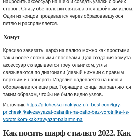
набросить аксессуар на шею и создать узелки с обеих
сторон. Снизу обе полоски связываются двойным узлом.
Один из концов продевается через образовавшуюся
петлю и распрямляется.
Хомут
Красиво завязать шарф на пальто можно как простыми,
так и более сложными способами. Для создания хомута
аксессуар складывается треугольником, углы
связываются по диагонали (левый нижний с правым
верхним и наоборот). Изделие надевается на шею и
оборачивается еще раз. Торчащие концы заправляются
таким образом, чтобы не было видно узлов.
Источник:
https://pricheska-makiyazh.ru-best.com/igry-
pricheski/kak-zavyazat-palantin-na-palto-bez-vorotnika-i-s-
vorotnikom-kak-zavyazat-palantin-na
Как носить шарф с пальто 2022. Как