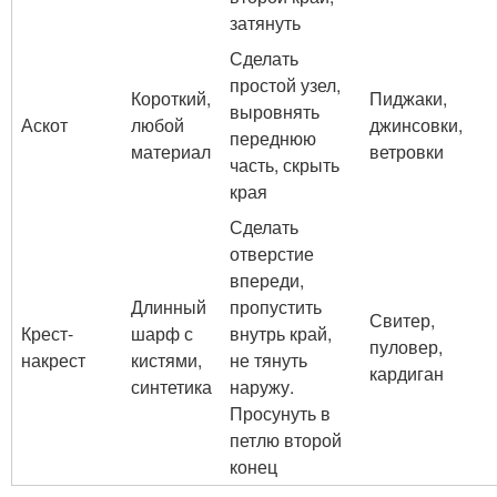
затянуть
Сделать
простой узел,
Короткий,
Пиджаки,
выровнять
Аскот
любой
джинсовки,
переднюю
материал
ветровки
часть, скрыть
края
Сделать
отверстие
впереди,
Длинный
пропустить
Свитер,
Крест-
шарф с
внутрь край,
пуловер,
накрест
кистями,
не тянуть
кардиган
синтетика
наружу.
Просунуть в
петлю второй
конец