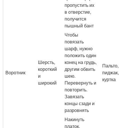
пропустить их
в отверстие,
получится
пышный бант
Чтобы
повязать
шарф, нужно
положить один
Шерсть,
конец на грудь,
Пальто,
короткий
другим обвить
Воротник
пиджак,
и
шею.
куртка
широкий
Перевернуть и
повторить.
Завязать
концы сзади и
разровнять
Накинуть
платок,