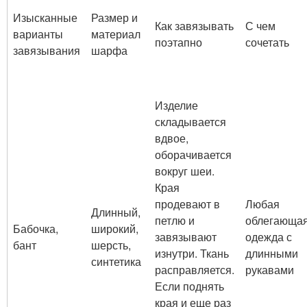
Изысканные
Размер и
Как завязывать
С чем
варианты
материал
поэтапно
сочетать
завязывания
шарфа
Изделие
складывается
вдвое,
оборачивается
вокруг шеи.
Края
продевают в
Любая
Длинный,
петлю и
облегающа
Бабочка,
широкий,
завязывают
одежда с
бант
шерсть,
изнутри. Ткань
длинными
синтетика
расправляется.
рукавами
Если поднять
края и еще раз