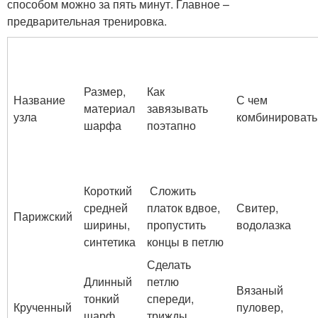
способом можно за пять минут. Главное –
предварительная тренировка.
Размер,
Как
Название
С чем
материал
завязывать
узла
комбинировать
шарфа
поэтапно
Короткий
Сложить
средней
платок вдвое,
Свитер,
Парижский
ширины,
пропустить
водолазка
синтетика
концы в петлю
Сделать
Длинный
петлю
Вязаный
тонкий
спереди,
Крученный
пуловер,
шарф,
трижды