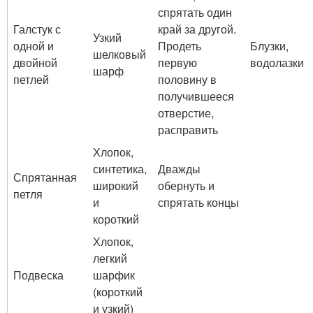
спрятать один
Галстук с
край за другой.
Узкий
одной и
Продеть
Блузки,
шелковый
двойной
первую
водолазки
шарф
петлей
половину в
получившееся
отверстие,
расправить
Хлопок,
синтетика,
Дважды
Спрятанная
широкий
обернуть и
петля
и
спрятать концы
короткий
Хлопок,
легкий
Подвеска
шарфик
(короткий
и узкий)