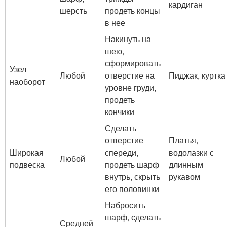
кардиган
шерсть
продеть концы
в нее
Накинуть на
шею,
сформировать
Узел
Любой
отверстие на
Пиджак, куртка
наоборот
уровне груди,
продеть
кончики
Сделать
отверстие
Платья,
Широкая
спереди,
водолазки с
Любой
подвеска
продеть шарф
длинным
внутрь, скрыть
рукавом
его половинки
Набросить
шарф, сделать
Средней