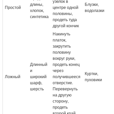
узелок в
длины,
Блузки,
Простой
центре одной
хлопок,
водолазки
половины,
синтетика
продеть туда
другой кончик
Накинуть
платок,
закрутить
половину
вокруг руки,
Длинный
продеть конец
и
через
Куртки,
Ложный
широкий
получившееся
пуховики
шарф,
отверстие.
шерсть
Перевернуть
на другую
сторону,
продеть
второй край,