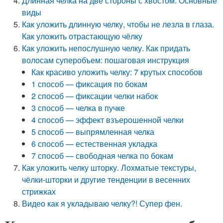
Длинная челка на две стороны с хвостом. Основные
виды
Как уложить длинную челку, чтобы не лезла в глаза.
Как уложить отрастающую чёлку
Как уложить непослушную челку. Как придать
волосам суперобъем: пошаговая инструкция
Как красиво уложить челку: 7 крутых способов
1 способ — фиксация по бокам
2 способ — фиксации челки набок
3 способ — челка в пучке
4 способ — эффект взъерошенной челки
5 способ — выпрямленная челка
6 способ — естественная укладка
7 способ — свободная челка по бокам
Как уложить челку шторку. Лохматые текстуры,
чёлки-шторки и другие тенденции в весенних
стрижках
Видео как я укладываю челку?! Супер фен.