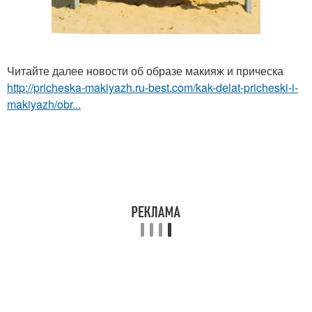
Читайте далее новости об образе макияж и прическа
http://pricheska-makiyazh.ru-best.com/kak-delat-pricheski-i-
makiyazh/obr...