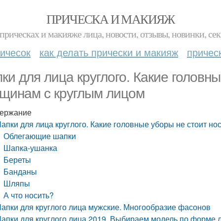
ПРИЧЕСКА И МАКИЯЖ
прическах и макияже лица, новости, отзывы, новинки, сек
ичесок
как делать прически и макияж
причес
ки для лица круглого. Какие головны
щинам с круглым лицом
ержание
апки для лица круглого. Какие головные уборы не стоит н
Облегающие шапки
Шапка-ушанка
Береты
Банданы
Шляпы
А что носить?
апки для круглого лица мужские. Многообразие фасонов
апки для круглого лица 2019. Выбираем модель по форме 