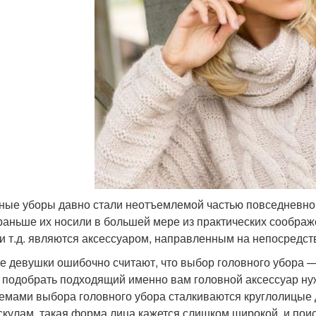
ные уборы давно стали неотъемлемой частью повседневной
раньше их носили в большей мере из практических соображ
 и т.д. являются аксессуаром, направленным на непосредст
е девушки ошибочно считают, что выбор головного убора — э
 подобрать подходящий именно вам головной аксессуар ну
емами выбора головного убора сталкиваются круглолицые 
 скулам, такая форма лица кажется слишком широкой, и по