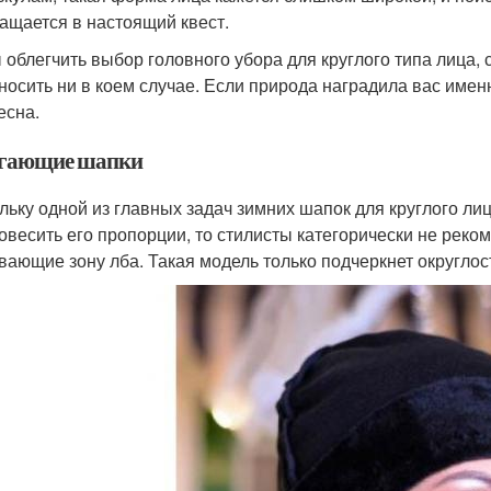
ащается в настоящий квест.
 облегчить выбор головного убора для круглого типа лица, 
 носить ни в коем случае. Если природа наградила вас имен
есна.
гающие шапки
льку одной из главных задач зимних шапок для круглого ли
овесить его пропорции, то стилисты категорически не реко
вающие зону лба. Такая модель только подчеркнет округлос