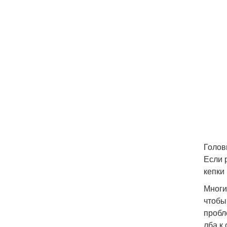
Голов
Если 
кепки
Многи
чтобы
пробл
лба к