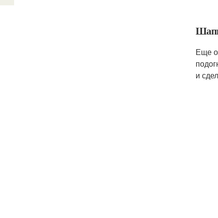
Шап
Еще о
подог
и сдел