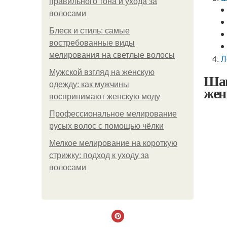
правильного тона и ухода за
волосами
Блеск и стиль: самые
востребованные виды
мелирования на светлые волосы
Л
Мужской взгляд на женскую
Шап
одежду: как мужчины
жен
воспринимают женскую моду
Профессиональное мелирование
русых волос с помощью чёлки
Мелкое мелирование на короткую
стрижку: подход к уходу за
волосами