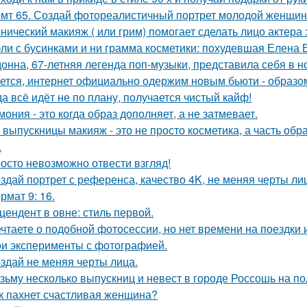
мт 65. Создай фотореалистичный портрет молодой женщины 
нический макияж ( или грим) помогает сделать лицо актера
ли с бусинками и ни грамма косметики: похудевшая Елена 
онна, 67-летняя легенда поп-музыки, представила себя в 
ется, интернет официально одержим новым бьюти - образо
да всё идёт не по плану, получается чистый кайф!
мония - это когда образ дополняет, а не затмевает.
 выпускницы макияж - это не просто косметика, а часть обр
.
осто невозможно отвести взгляд!
здай портрет с референса, качество 4K, не меняя черты ли
рмат 9: 16.
цендент в овне: стиль первой.
чтаете о подобной фотосессии, но нет времени на поездки
и эксперименты с фотографией.
здай не меняя черты лица.
зьму несколько выпускниц и невест в городе Россошь на п
к пахнет счастливая женщина?