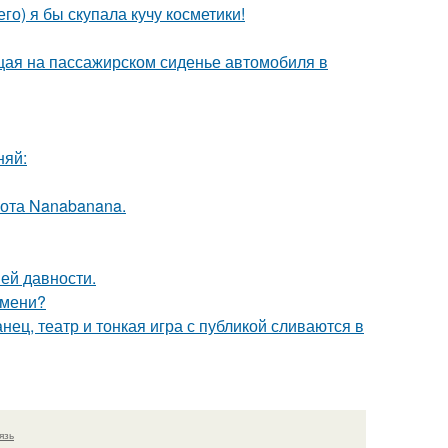
го) я бы скупала кучу косметики!
ющая на пассажирском сиденье автомобиля в
няй:
ота Nanabanana.
ей давности.
емени?
танец, театр и тонкая игра с публикой сливаются в
язь