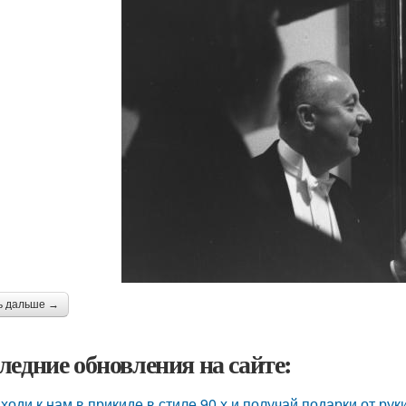
ь дальше →
ледние обновления на сайте:
ходи к нам в прикиде в стиле 90 х и получай подарки от рук