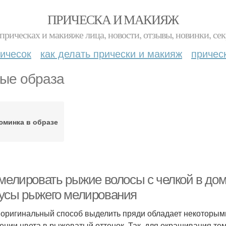
ПРИЧЕСКА И МАКИЯЖ
прическах и макияже лица, новости, отзывы, новинки, сек
ичесок
как делать прически и макияж
причес
ые образа
юминка в образе
 мелировать рыжие волосы с челкой в до
усы рыжего мелирования
 оригинальный способ выделить пряди обладает некоторым
ении цвета в рыжеватый оттенок. Так, для окрашивания т