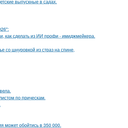
детские выпускные в садах.
26":
и, как сделать из ИИ профи - имиджмейкера.
 со шнуровкой из страз на спине,
вела.
листом по прическам.
.
я может обойтись в 350 000.