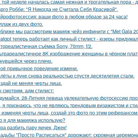
 той неделе началась самая нежная и трогательная пора - 
рго Робби: "Я Никогда не Считала Себя Красивой".
йрофотосессия: ваши фото в любом образе за 24 часа!
ллаж из двух фото.
ближе мы рассмотрим макияж чейз инфинити с "Met Gala 20
atgpt теперь работает как личный стилист - юзеры придумал
тореалистичная съёмка Sony, 70mm, f/2.
ьтрареалистичное 8K изображение женщины в чёрном платье
нувшейся через плечо.
оё привычное поведение измени.
лёты к луне снова реальностью спустя десятилетия стали.
здай не меняя черты лица.
 смотрим. адм стилист:
думайся. 28-Летняя певица увлекательную фотосессию про
, я признаюсь, что не являюсь трендовым визажистом и сти
 изменяя черты лица, создай это фото по этим реферансом
о я для макияжа использую?
ра разбить пару яичек, Джек!
адьбы "Просто Расписаться" дорожают: скромная церемони