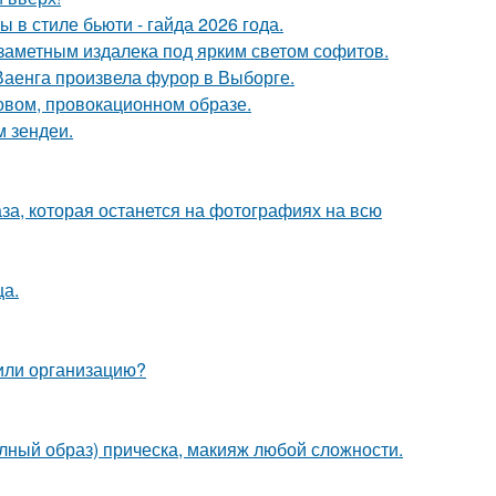
в стиле бьюти - гайда 2026 года.
 заметным издалека под ярким светом софитов.
Ваенга произвела фурор в Выборге.
новом, провокационном образе.
м зендеи.
аза, которая останется на фотографиях на всю
ца.
 или организацию?
олный образ) прическа, макияж любой сложности.