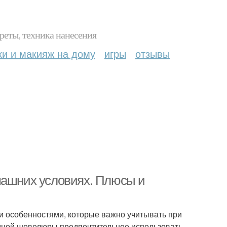
реты, техника нанесения
ки и макияж на дому
игры
отзывы
машних условиях. Плюсы и
и особенностями, которые важно учитывать при
емной шевелюры предпочтительнее использовать