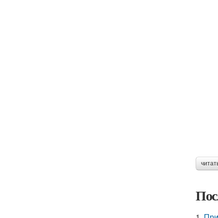
читат
Пос
1.
При