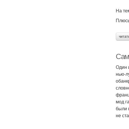
На те
Плюсы
читат
Сам
Один 
нью-л
обанк
словн
франц
мод г
были 
не ст