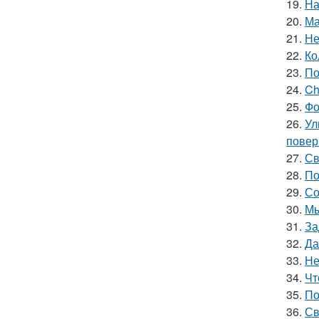
19.
На
20.
Ма
21.
Не
22.
Ко
23.
По
24.
Ch
25.
Фо
26.
Ул
повер
27.
Св
28.
По
29.
Со
30.
Мы
31.
За
32.
Да
33.
Не
34.
Чт
35.
По
36.
Св