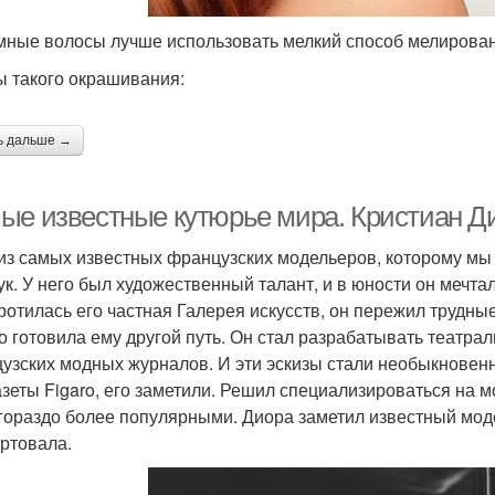
мные волосы лучше использовать мелкий способ мелирован
 такого окрашивания:
ь дальше →
ые известные кутюрье мира. Кристиан Д
из самых известных французских модельеров, которому мы
ук. У него был художественный талант, и в юности он мечтал
ротилась его частная Галерея искусств, он пережил трудные
о готовила ему другой путь. Он стал разрабатывать театра
узских модных журналов. И эти эскизы стали необыкновенн
азеты Figaro, его заметили. Решил специализироваться на 
гораздо более популярными. Диора заметил известный моде
артовала.