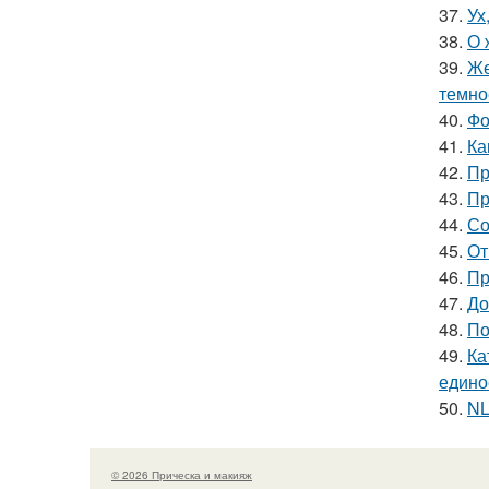
37.
Ух
38.
О 
39.
Же
темно
40.
Фо
41.
Ка
42.
Пр
43.
Пр
44.
Со
45.
От
46.
Пр
47.
До
48.
По
49.
Ка
едино
50.
NL
© 2026 Прическа и макияж