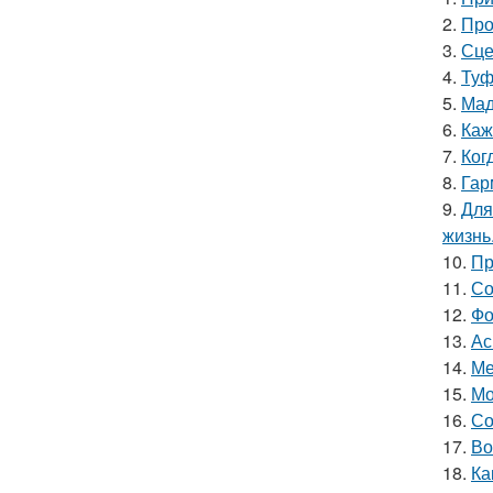
2.
Про
3.
Сце
4.
Туф
5.
Мад
6.
Каж
7.
Ког
8.
Гар
9.
Для
жизнь
10.
Пр
11.
Со
12.
Фо
13.
Ас
14.
Ме
15.
Мо
16.
Со
17.
Во
18.
Ка