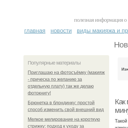
полезная информация о 
главная
новости
виды макияжа и пр
Нов
Популярные материалы
Из
Приглашаю на фотосъёмку (макияж
- прическа по желанию за
отдельную плату) так же делаю
фотокнигу!
Как
Брюнетка в блондинку: простой
мин
способ изменить свой внешний вид
Мелкое мелирование на короткую
Такой
стрижку: подход к уходу за
измен