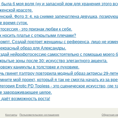
, была б моя воля (ну и запасной дом для хранения этого все
женской красоте.
нский. Фото 3: 4. на снимке запечатлена девушка, позиру
е время суток.
тосессия - это признак любви к себе.
к носить платье с открытыми плечами?
омпт. Создай портрет женщины с референса, лицо не изме
екрасный образ для Александры.
здай нейрофотосессию самостоятельно с помощью моего б
крытые зоны после 30: искусство элегантного акцента.
овожу каникулы в толстовке и пуховике.
чь гвинет пэлтроу повторила модный образ актрисы 29-летн
мните мой проект, который я так не смогла начать из-за вр
тегория Erotic PD Topless - это сценическое искусство, где 
е завораживающее целое.
 даёт возможность роста!
Контакты
Пользовательское соглашение
Обратная св