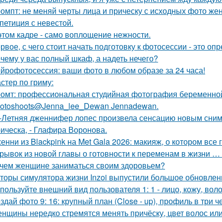
омпт: не меняй черты лица и прическу с исходных фото ж
петиция с невестой.
этом кадре - само воплощение нежности.
рвое, с чего стоит начать подготовку к фотосессии - это оп
чему у вас полный шкаф, а надеть нечего?
йрофотосессия: ваши фото в любом образе за 24 часа!
стер по гриму:
омт: профессиональная студийная фотография беременной
otoshoots@Jenna_lee_Dewan Jennadewan.
-Летняя дженнифер лопес произвела сенсацию новым сним
ическа, - Глафира Воронова.
енни из Blackpink на Met Gala 2026: макияж, о котором все 
рывок из новой главы о готовности к переменам в жизни … н
чем женщине заниматься своим здоровьем?
торы симулятора жизни Inzoi выпустили большое обновление
пользуйте внешний вид пользователя 1: 1 - лицо, кожу, вол
здай фото 9: 16: крупный план (Close - up), профиль в три ч
нщины нередко стремятся менять причёску, цвет волос или