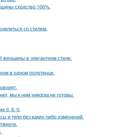
енщины сходство 100%.
ределиться со стилем.
 женщины в элегантном стиле.
ком в одном полотенце.
говорят.
ет, мы к ним никогда не готовы.
 0. 8. 0.
осы и тело без каких-либо изменений.
етверти.
.