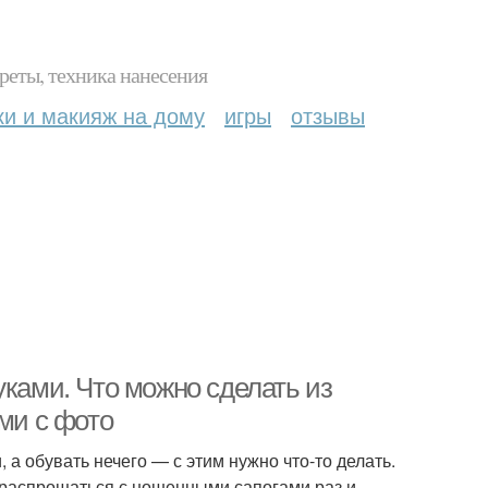
реты, техника нанесения
ки и макияж на дому
игры
отзывы
уками. Что можно сделать из
ми с фото
а обувать нечего — с этим нужно что-то делать.
 распрощаться с ношенными сапогами раз и