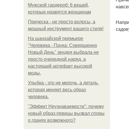
Мужской гардероб: 6 вещей,
навсе
которые нравятся женщинам
Напри
Прическа - не просто волосы, а
садов
мощный инструмент вашего стиля!
На шанхайской премьере
"Человека - Паука: Совершенно
Новый День" зендея выбрала не
просто очередной наряд, а
настоящий артефакт высокой
моды.
Улыбка - это не мелочь, а деталь,
которая меняет весь образ
человека.
"Эффект Неузнаваемости": почему
новый образ певицы вызвал споры
о гранях возможного?