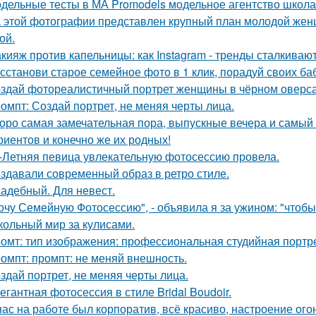
дельные тесты в МА Promodels модельное агентство школа
 этой фотографии представлен крупный план молодой жен
ой.
кияж против капельницы: как Instagram - тренды сталкиваю
сстанови старое семейное фото в 1 клик, порадуй своих ба
здай фотореалистичный портрет женщины в чёрном оверса
омпт: Создай портрет, не меняя черты лица.
оро самая замечательная пора, выпускные вечера и самый 
риентов и конечно же их родных!
-Летняя певица увлекательную фотосессию провела.
здавали современный образ в ретро стиле.
адебный. Для невест.
очу Семейную Фотосессию", - объявила я за ужином: "чтобы
кольный мир за кулисами.
омт: тип изображения: профессиональная студийная портре
омпт: промпт: не меняй внешность.
здай портрет, не меняя черты лица.
егантная фотосессия в стиле Bridal Boudoir.
нас на работе был корпоратив, всё красиво, настроение ого