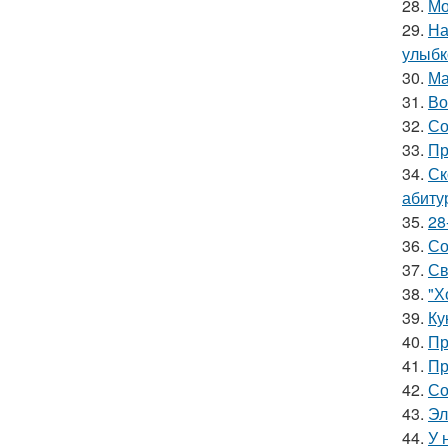
28.
Мо
29.
На
улыбк
30.
Ма
31.
Во
32.
Со
33.
Пр
34.
Ск
абиту
35.
28
36.
Со
37.
Св
38.
"Х
39.
Ку
40.
Пр
41.
Пр
42.
Со
43.
Эл
44.
У 