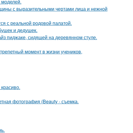
 моделей.
щины с выразительными чертами лица и нежной
тся с реальной родовой палатой.
бушек и дедушек.
йз пиджаке, сидящей на деревянном стуле.
трепетный момент в жизни учеников,
 красиво.
тная фотография (Beauty - съемка.
нь.