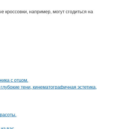
 кроссовки, например, могут сгодиться на
ика с отцом.
глубокие тени, кинематографичная эстетика,
расоты.
из вас.