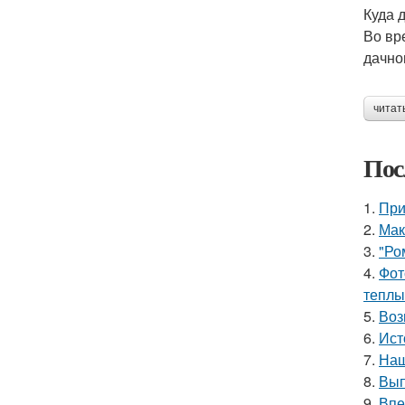
Куда 
Во вр
дачно
читат
Пос
1.
При
2.
Мак
3.
"Ро
4.
Фот
теплы
5.
Воз
6.
Ист
7.
Наш
8.
Вып
9.
Впе