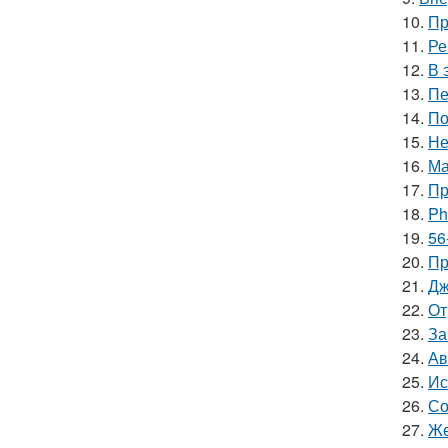
10.
Пр
11.
Ре
12.
В 
13.
Пе
14.
По
15.
Не
16.
Ма
17.
Пр
18.
Ph
19.
56
20.
Пр
21.
Дж
22.
От
23.
За
24.
Ав
25.
Ис
26.
Со
27.
Же