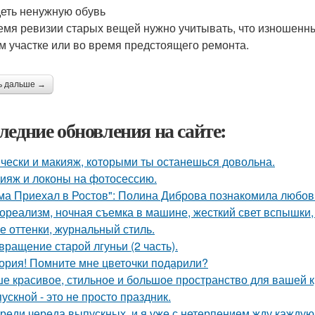
деть ненужную обувь
емя ревизии старых вещей нужно учитывать, что изношенные
м участке или во время предстоящего ремонта.
ь дальше →
ледние обновления на сайте:
чески и макияж, которыми ты останешься довольна.
ияж и локоны на фотосессию.
ма Приехал в Ростов": Полина Диброва познакомила любовн
ореализм, ночная съемка в машине, жесткий свет вспышки, 
е оттенки, журнальный стиль.
вращение старой лгуньи (2 часть).
ория! Помните мне цветочки подарили?
е красивое, стильное и большое пространство для вашей к
ускной - это не просто праздник.
реди череда выпускных, и я уже с нетерпением жду каждую 