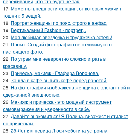
переживаний, что это будет не так.
17.
Моменты внешности женщин, от которых мужчин
тошнит: 5 вещей.
18.
Портрет женщины по пояс, строго в анфас.
19.
Вертикальный Fashion - портрет, .
20.
Моя любимая звездочка и трудяжечка эстель!
21.
Промт. Создай фотографию не отличимую от
настоящего фото.
22.
По утрам мне невероятно сложно играть в
красавицу.
23.
Прическа, макияж - Глафира Воронова.
24.
Зашла в кафе выпить кофе перед работой.
25.
На фотографии изображена женщина с элегантной и
сдержанной внешностью.
26.
Макияж и прическа - это мощный инструмент
самовыражения и уверенности в себе.
27.
Давайте знакомиться! Я Полина, визажист и стилист
по прическам.
28.
28-Летняя певица Люся чеботина устроила