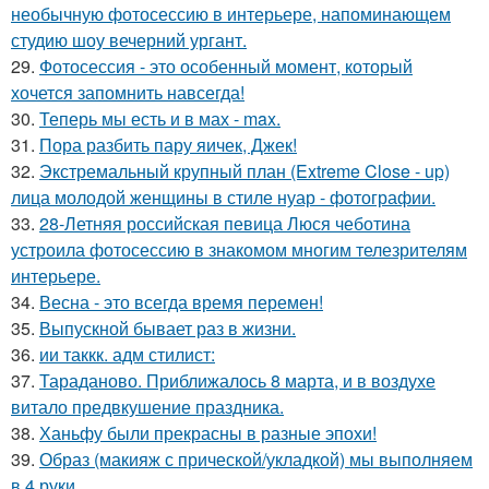
необычную фотосессию в интерьере, напоминающем
студию шоу вечерний ургант.
29.
Фотосессия - это особенный момент, который
хочется запомнить навсегда!
30.
Теперь мы есть и в мах - max.
31.
Пора разбить пару яичек, Джек!
32.
Экстремальный крупный план (Extreme Close - up)
лица молодой женщины в стиле нуар - фотографии.
33.
28-Летняя российская певица Люся чеботина
устроила фотосессию в знакомом многим телезрителям
интерьере.
34.
Весна - это всегда время перемен!
35.
Выпускной бывает раз в жизни.
36.
ии таккк. адм стилист:
37.
Тараданово. Приближалось 8 марта, и в воздухе
витало предвкушение праздника.
38.
Ханьфу были прекрасны в разные эпохи!
39.
Образ (макияж с прической/укладкой) мы выполняем
в 4 руки.