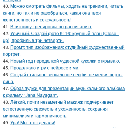
40.
Можно смотреть фильмы, ходить на тренинги, читать
книги, но так и не разобраться, какая она твоя
женственность и сексуальность!
41.
В пятницу тренировка по расписанию.
42.
Уличный. Создай фото 9: 16: крупный план (Close -
up), профиль в три четверти.
43.
Промт: тип изображения: студийный художественный
портрет.
44.
Новый год переделкой чудесной куколки открываю.
45.
Продолжаю игру с нейросетями.
46.
Создай стильное зеркальное селфи, не меняя черты
лица.
47.
Образ пуджи для презентации музыкального альбома
к фильму "Jana Nayagan".
48.
Лёгкий, почти незаметный макияж подчёркивает
естественную свежесть и ухоженность, сохраняя
минимализм и гармоничность.
49.
Ура! Мы это сделали!