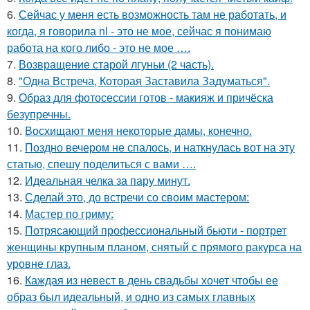
6.
Сейчас у меня есть возможность там не работать, и
когда, я говорила nl - это не мое, сейчас я понимаю
работа на кого либо - это не мое ….
7.
Возвращение старой лгуньи (2 часть).
8.
"Одна Встреча, Которая Заставила Задуматься".
9.
Образ для фотосессии готов - макияж и причёска
безупречны.
10.
Восхищают меня некоторые дамы, конечно.
11.
Поздно вечером не спалось, и наткнулась вот на эту
статью, спешу поделиться с вами ….
12.
Идеальная челка за пару минут.
13.
Сделай это, до встречи со своим мастером:
14.
Мастер по гриму:
15.
Потрясающий профессиональный бьюти - портрет
женщины крупным планом, снятый с прямого ракурса на
уровне глаз.
16.
Каждая из невест в день свадьбы хочет чтобы ее
образ был идеальный, и одно из самых главных