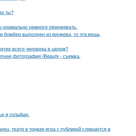
но ты?
это нормально немного переживать.
и бомбер выполнен из кружева, то эта вещь
ятие всего человека в целом?
тная фотография (Beauty - съемка.
ье и гольфах.
танец, театр и тонкая игра с публикой сливаются в