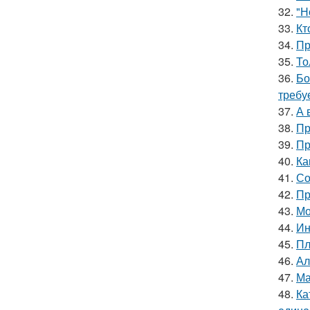
32.
"Н
33.
Кт
34.
Пр
35.
То
36.
Бо
требу
37.
А 
38.
Пр
39.
Пр
40.
Ка
41.
Со
42.
Пр
43.
Мо
44.
Ин
45.
Пл
46.
Ал
47.
Ма
48.
Ка