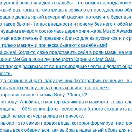
пускной вечер или день свадьбы - это моменты, когда хочет
ждый раз, когда ты смотришь в зеркало в повседневном обли
рашно делать яркий вечерний макияж, потому что будет выг
о такое бьюти - типаж внешности и почему без него любой 
нувшим вечером состоялась церемония жара Music Awards 
мый волнительный праздник близко для выпускников и их р
 только макияж и прическа бывают свадебными!
а сына! Когда-то даже представить себя в роли мамы не мог
0526: Met Gala 2026 лучшее фото Карины с Met Gala.
от подход раскрывает ваши природные черты и делает обр
ости.
гда сложно выбрать пару лучших фотографии, решение - вы
ень часто слышу, лена очень красиво, но это не я.
тореалистичная съёмка Sony, 70mm, f/2.
ня зовут Альбина, я мастер маникюра и макияжа, создатель
нщина - 100% копия фото - референса (строго сохранить все
здай не меняя черты лица и прическу.
ньюар - это самая первая вещь, которая формирует настрое
ставь всех обернуться: как выбрать идеальный образ для н