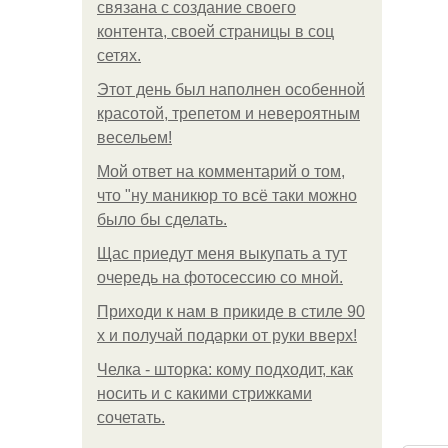
связана с создание своего
контента, своей страницы в соц
сетях.
Этот день был наполнен особенной
красотой, трепетом и невероятным
весельем!
Мой ответ на комментарий о том,
что "ну маникюр то всё таки можно
было бы сделать.
Щас приедут меня выкупать а тут
очередь на фотосессию со мной.
Приходи к нам в прикиде в стиле 90
х и получай подарки от руки вверх!
Челка - шторка: кому подходит, как
носить и с какими стрижками
сочетать.