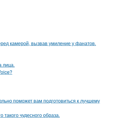
еред камерой, вызвав умиление у фанатов.
а лица.
Voice?
ельно поможет вам подготовиться к лучшему
о такого чудесного образа.