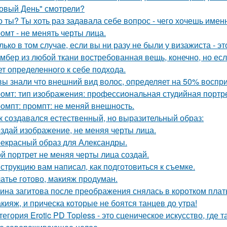
овый День" смотрели?
о ты? Ты хоть раз задавала себе вопрос - чего хочешь имен
омт - не менять черты лица.
лько в том случае, если вы ни разу не были у визажиста - 
мбер из любой ткани востребованная вещь, конечно, но есл
ет определенного к себе подхода.
вы знали что внешний вид волос, определяет на 50% воспри
омт: тип изображения: профессиональная студийная портре
омпт: промпт: не меняй внешность.
к создавался естественный, но выразительный образ:
здай изображение, не меняя черты лица.
екрасный образ для Александры.
й портрет не меняя черты лица создай.
струкцию вам написал, как подготовиться к съемке.
атье готово, макияж продуман.
ина загитова после преображения снялась в коротком плат
кияж, и прическа которые не боятся танцев до утра!
тегория Erotic PD Topless - это сценическое искусство, где 