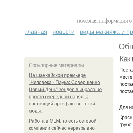
полезная информация о 
главная
новости
виды макияжа и пр
Обш
Как 
Популярные материалы
Поста
На шанхайской премьере
месте
"Человека - Паука: Совершенно
поста
Новый День" зендея выбрала не
поста
просто очередной наряд, а
настоящий артефакт высокой
Для н
моды.
Красн
Работа в MLM, то есть сетевой
грубо
компании сейчас неразрывно