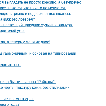
ся выглядеть не просто красиво, а безупречно.
ке, кажется, что ничего не меняется.
лядеть грязно и подчеркнет все нюансы.
макияж это лотерея?
- настоящий праздник музыки и гламура.
одителей уже!
ла, а теперь у меня их двое!
аз гармоничным, и основан на типировании
ложить все.
ница бьюти - салона "Райхана".
 черты, текстуру кожи, без стилизации.
ние с самого утра.
ового года?