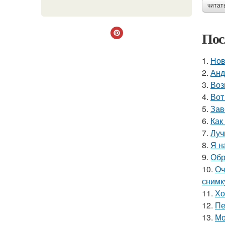
читат
Пос
1.
Нов
2.
Анд
3.
Воз
4.
Вот
5.
Зав
6.
Как
7.
Луч
8.
Я н
9.
Обр
10.
Оч
снимк
11.
Хо
12.
Пе
13.
Мо