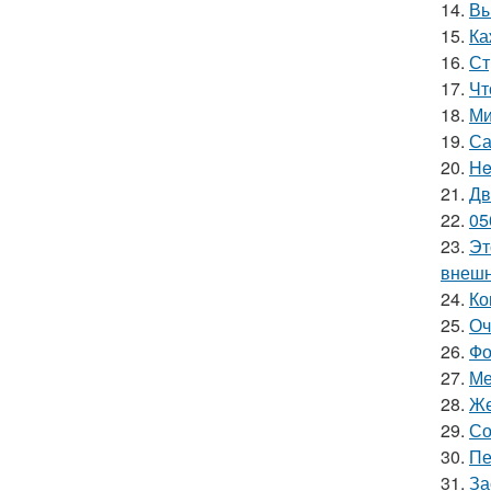
14.
Вы
15.
Ка
16.
Ст
17.
Чт
18.
Ми
19.
Са
20.
He
21.
Дв
22.
05
23.
Эт
внешн
24.
Ко
25.
Оч
26.
Фо
27.
Ме
28.
Же
29.
Со
30.
Пе
31.
За