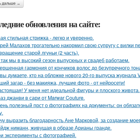
ь дальше →
ледние обновления на сайте:
ая стильная стрижка - легко и уверенно.
рей Малахов трогательно накормил свою супругу с вилки п
вращение старой лгуньи (2 часть).
 так мы в высокий сезон выпускных и свадеб работаем.
ершенная гармония от кончиков волос до безупречного тон
 вы думаете, кто на обложке нового 20-го выпуска журнала 
ший загар - без макияжа, лучшие фото - от нейросети!
астоящая! У меня нет идеальной фигуры и плоского живота.
аз джанви в сари от Marwar Couture.
ень полезный прст о фотографиях на документы: он обязат
у.
чу выразить благодарность Ане Марковой, за создание моег
йдж ниманн, живущая в образе Арианы гранде.
и эксперименты с фотографией.