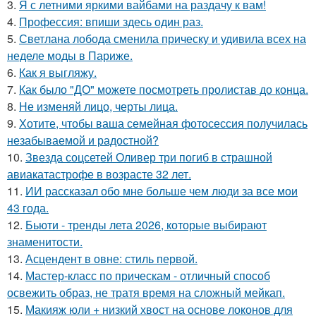
3.
Я с летними яркими вайбами на раздачу к вам!
4.
Профессия: впиши здесь один раз.
5.
Светлана лобода сменила прическу и удивила всех на
неделе моды в Париже.
6.
Как я выгляжу.
7.
Как было "ДО" можете посмотреть пролистав до конца.
8.
Не изменяй лицо, черты лица.
9.
Хотите, чтобы ваша семейная фотосессия получилась
незабываемой и радостной?
10.
Звезда соцсетей Оливер три погиб в страшной
авиакатастрофе в возрасте 32 лет.
11.
ИИ рассказал обо мне больше чем люди за все мои
43 года.
12.
Бьюти - тренды лета 2026, которые выбирают
знаменитости.
13.
Асцендент в овне: стиль первой.
14.
Мастер-класс по прическам - отличный способ
освежить образ, не тратя время на сложный мейкап.
15.
Макияж юли + низкий хвост на основе локонов для