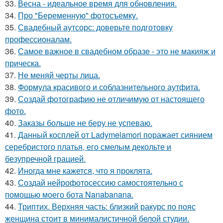
33.
Весна - идеальное время для обновления.
34.
Про "Беременную" фотосъемку.
35.
Свадебный аутсорс: доверьте подготовку
профессионалам.
36.
Самое важное в свадебном образе - это не макияж и
прическа.
37.
Не меняй черты лица.
38.
Формула красивого и соблазнительного аутфита.
39.
Создай фотографию не отличимую от настоящего
фото.
40.
Заказы больше не беру не успеваю.
41.
Данный косплей от Ladymelamori поражает сиянием
серебристого платья, его смелым декольте и
безупречной грацией.
42.
Иногда мне кажется, что я проклята.
43.
Создай нейрофотосессию самостоятельно с
помощью моего бота Nanabanana.
44.
Триптих. Верхняя часть: близкий ракурс по пояс
женщина стоит в минималистичной белой студии.