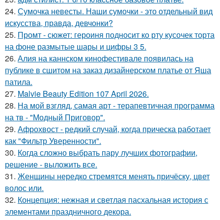
24.
Сумочка невесты. Наши сумочки - это отдельный вид
искусства, правда, девчонки?
25.
Промт - сюжет: героиня подносит ко рту кусочек торта
на фоне размытые шары и цифры 3 5.
26.
Алия на каннском кинофестивале появилась на
публике в сшитом на заказ дизайнерском платье от Яша
патила.
27.
Malvie Beauty Edition 107 April 2026.
28.
На мой взгляд, самая арт - терапевтичная программа
на тв - "Модный Приговор".
29.
Афрохвост - редкий случай, когда прическа работает
как "Фильтр Уверенности".
30.
Когда сложно выбрать пару лучших фотографии,
решение - выложить все.
31.
Женщины нередко стремятся менять причёску, цвет
волос или.
32.
Концепция: нежная и светлая пасхальная история с
элементами праздничного декора.