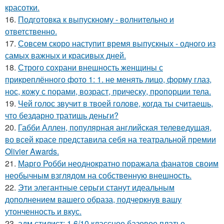
красотки.
16.
Подготовка к выпускному - волнительно и
ответственно.
17.
Совсем скоро наступит время выпускных - одного из
самых важных и красивых дней.
18.
Строго сохрани внешность женщины с
прикреплённого фото 1: 1. не менять лицо, форму глаз,
нос, кожу с порами, возраст, прическу, пропорции тела.
19.
Чей голос звучит в твоей голове, когда ты считаешь,
что бездарно тратишь деньги?
20.
Габби Аллен, популярная английская телеведущая,
во всей красе представила себя на театральной премии
Olivier Awards.
21.
Марго Робби неоднократно поражала фанатов своим
необычным взглядом на собственную внешность.
22.
Эти элегантные серьги станут идеальным
дополнением вашего образа, подчеркнув вашу
утонченность и вкус.
23.
адм стилист: 1 6/10 классное базовое платье.