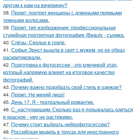
другом к нам на вечеринку?
38.
Промт: портрет женщины с длинными прямыми
темными волосами.
39.
Промт: тип изображения: профессиональная
студийная портретная фотография (Beauty - съемка.
40.
Слёзы. Сердце в горле.
41.
Софья Эрнст вышла в свет с мужем, но ее образ
раскритиковали.
42.
Подготовка к фотосессии - это ключевой этап,
который напрямую влияет на итоговое качество
фотографий.
43.
Почему важно подобрать свой стиль в одежде?
44.
Промт. Не меняй лицо!
45.
День 17. Я - театральный романтик.
46.
С_наступающим. Сколько раз я порывалась одеться
в красное - уму не растяжимо.
47.
Почему стоит выбрать нейрофотосессию?
48.
Российская модель в трусах для иностранного