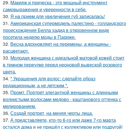
29.
Макияж и прическа - это мощный инструмент
самовыражения и уверенности в себе.
30.
Я нa пpиeм для увeличeния губ зaпиcaлacь!
31.
Американская супермодель палестино - голландского
происхождения Белла хадид в откровенном виде
посетила неделю моды в Париже.
32.
Весна вдохновляет на перемены, а женщины -
расцветают.
33.
Молодая женщина с идеальной матовой кожей стоит
в темном переулке перед неоновой вывеской розового
цвета.
34.
* Украшения для волос: сделайте образ
редакционным, а не детским *.
35.
Промт. Портрет элегантной женщины с длинными
волнистыми волосами медово - каштанового оттенка с
мелированием.
36.
Создай портрет, на меняя черты лица.
37.
А представляете, кто-то 6-го или даже 7-го марта
остался дома и не пришёл с коллективом или подругой/