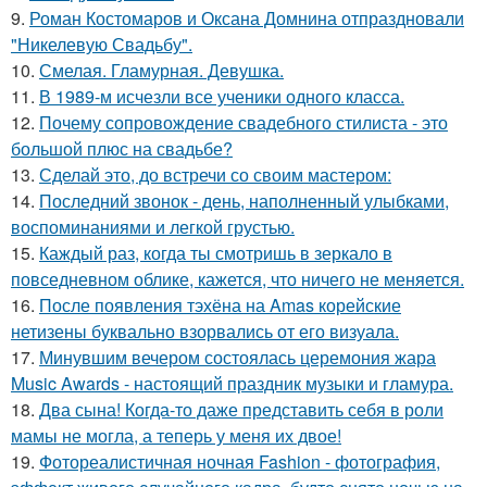
9.
Роман Костомаров и Оксана Домнина отпраздновали
"Никелевую Свадьбу".
10.
Смелая. Гламурная. Девушка.
11.
В 1989-м исчезли все ученики одного класса.
12.
Почему сопровождение свадебного стилиста - это
большой плюс на свадьбе?
13.
Сделай это, до встречи со своим мастером:
14.
Последний звонок - день, наполненный улыбками,
воспоминаниями и легкой грустью.
15.
Каждый раз, когда ты смотришь в зеркало в
повседневном облике, кажется, что ничего не меняется.
16.
После появления тэхёна на Amas корейские
нетизены буквально взорвались от его визуала.
17.
Минувшим вечером состоялась церемония жара
Music Awards - настоящий праздник музыки и гламура.
18.
Два сына! Когда-то даже представить себя в роли
мамы не могла, а теперь у меня их двое!
19.
Фотореалистичная ночная Fashion - фотография,