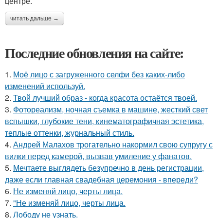
центре.
читать дальше →
Последние обновления на сайте:
1.
Моё лицо с загруженного селфи без каких-либо
изменений используй.
2.
Твой лучший образ - когда красота остаётся твоей.
3.
Фотореализм, ночная съемка в машине, жесткий свет
вспышки, глубокие тени, кинематографичная эстетика,
теплые оттенки, журнальный стиль.
4.
Андрей Малахов трогательно накормил свою супругу с
вилки перед камерой, вызвав умиление у фанатов.
5.
Мечтаете выглядеть безупречно в день регистрации,
даже если главная свадебная церемония - впереди?
6.
Не изменяй лицо, черты лица.
7.
"Не изменяй лицо, черты лица.
8.
Лободу не узнать.