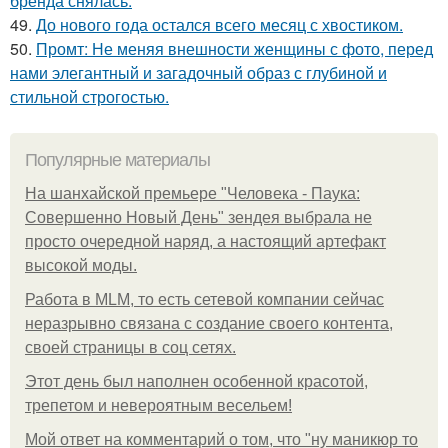
бренда снялась.
49.
До нового года остался всего месяц с хвостиком.
50.
Промт: Не меняя внешности женщины с фото, перед
нами элегантный и загадочный образ с глубиной и
стильной строгостью.
Популярные материалы
На шанхайской премьере "Человека - Паука:
Совершенно Новый День" зендея выбрала не
просто очередной наряд, а настоящий артефакт
высокой моды.
Работа в MLM, то есть сетевой компании сейчас
неразрывно связана с создание своего контента,
своей страницы в соц сетях.
Этот день был наполнен особенной красотой,
трепетом и невероятным весельем!
Мой ответ на комментарий о том, что "ну маникюр то