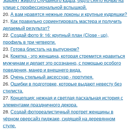
эффект живого случайного кадра, будто снято ночью на
улице с профессиональной вспышкой.
20.
А вам нравятся нежные локоны и крупные кудряшки?
21.
Как правильно сориентировать мастера и получить
делаемый результат?
22.
Создай фото 9: 16: крупный план (Close - up),
профиль в три четверти.
23.
Готова блистать на выпускном?
24.
Кокетка - это женщина, которая стремится нравиться
мужчинам и делает это осознанно, с помощью особого
поведения, манер и внешнего вида.
25.
Очень стильный аксессуар - портупея.
26.
Ошибки в подготовке, которые выдают невесту без
стилиста.
27.
Концепция: нежная и светлая пасхальная история с
элементами праздничного декора.
28.
Создай фотореалистичный портрет женщины в
чёрном оверсайз пиджаке, сидящей на деревянном
стуле.