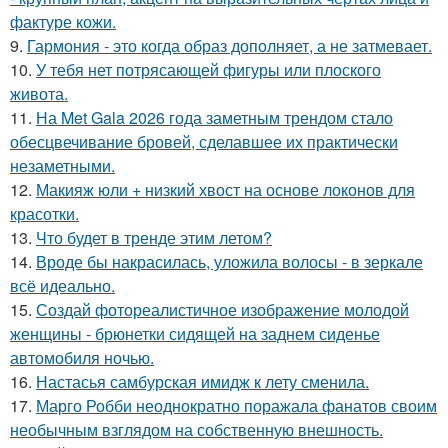
фактуре кожи.
9.
Гармония - это когда образ дополняет, а не затмевает.
10.
У тебя нет потрясающей фигуры или плоского
живота.
11.
На Met Gala 2026 года заметным трендом стало
обесцвечивание бровей, сделавшее их практически
незаметными.
12.
Макияж юли + низкий хвост на основе локонов для
красотки.
13.
Что будет в тренде этим летом?
14.
Вроде бы накрасилась, уложила волосы - в зеркале
всё идеально.
15.
Создай фотореалистичное изображение молодой
женщины - брюнетки сидящей на заднем сиденье
автомобиля ночью.
16.
Настасья самбурская имидж к лету сменила.
17.
Марго Робби неоднократно поражала фанатов своим
необычным взглядом на собственную внешность.