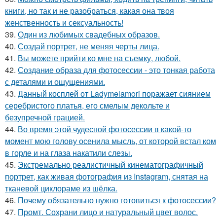
книги, но так и не разобраться, какая она твоя
женственность и сексуальность!
39.
Один из любимых свадебных образов.
40.
Создай портрет, не меняя черты лица.
41.
Вы можете прийти ко мне на съемку, любой.
42.
Создание образа для фотосессии - это тонкая работа
с деталями и ощущениями.
43.
Данный косплей от Ladymelamori поражает сиянием
серебристого платья, его смелым декольте и
безупречной грацией.
44.
Во время этой чудесной фотосессии в какой-то
момент мою голову осенила мысль, от которой встал ком
в горле и на глаза накатили слезы.
45.
Экстремально реалистичный кинематографичный
портрет, как живая фотография из Instagram, снятая на
тканевой циклораме из шёлка.
46.
Почему обязательно нужно готовиться к фотосессии?
47.
Промт. Сохрани лицо и натуральный цвет волос.