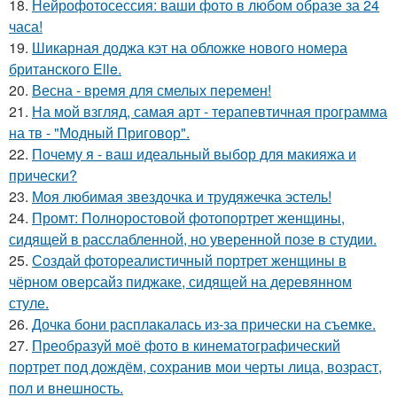
18.
Нейрофотосессия: ваши фото в любом образе за 24
часа!
19.
Шикарная доджа кэт на обложке нового номера
британского Elle.
20.
Весна - время для смелых перемен!
21.
На мой взгляд, самая арт - терапевтичная программа
на тв - "Модный Приговор".
22.
Почему я - ваш идеальный выбор для макияжа и
прически?
23.
Моя любимая звездочка и трудяжечка эстель!
24.
Промт: Полноростовой фотопортрет женщины,
сидящей в расслабленной, но уверенной позе в студии.
25.
Создай фотореалистичный портрет женщины в
чёрном оверсайз пиджаке, сидящей на деревянном
стуле.
26.
Дочка бони расплакалась из-за прически на съемке.
27.
Преобразуй моё фото в кинематографический
портрет под дождём, сохранив мои черты лица, возраст,
пол и внешность.