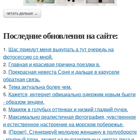
читать дальше →
Последние обновления на сайте:
1.
Щас приедут меня выкупать а тут очередь на
фотосессию со мной.
2.
Главная и красивая причина поездки в.
3.
Прекрасная невеста Соня и дальше в карусели
обратная связь.
4.
Тема актуальна более чем.
5.
Кажется, интернет официально одержим новым бьюти
- образом зендеи.
6.
Макияж в голубых оттенках и низкий гладкий пучок.
7.
Максимально реалистичная фотография, чувственное
и естественное настроение на морском побережье.
8.
{Промт}. Сгенерируй молодую женщину в полуобороте
- крупный план, акцент на выразительных чертах лица и