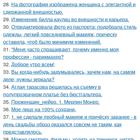
28.
На фотографии изображена женщина с элегантной и
сдержанной внешностью.
29.
Изменение билла каулиц во внешности и карьера.
30.
Отредактировала фото из паспорта: подобрала стиль
одежды, легкий повседневный макияж, прическу
оставила, чтоб было минимум изменений.
31.
"Меня часто спрашивают, почему именно моя
профессия - парикмахер?
32.
Доброе утро всем!
33.
Вы когда-нибудь задумывались, зачем нам, на самом
деле, нужны зеркала?
34.
Аглая тарасова решилась на съемку в
полупрозрачном платье без бюстгальтера.
35.
Проженщин_нейро. 1. Мерлин Монро.
36.
Мое лицо на 100% сохрани.
37.
1. не сделали пробный макияж и причёску заранее - в
день свадьбы образ оказался совсем не таким, как
представлялось.
38.
Можно смотреть фильмы, ходить на тренинги, читать