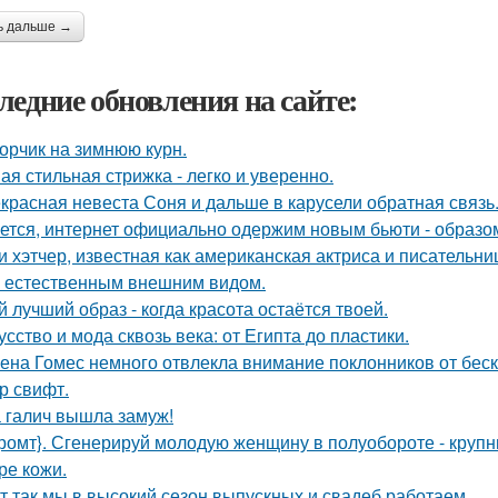
ь дальше →
ледние обновления на сайте:
орчик на зимнюю курн.
ая стильная стрижка - легко и уверенно.
красная невеста Соня и дальше в карусели обратная связь
ется, интернет официально одержим новым бьюти - образо
и хэтчер, известная как американская актриса и писательн
 естественным внешним видом.
й лучший образ - когда красота остаётся твоей.
усство и мода сквозь века: от Египта до пластики.
ена Гомес немного отвлекла внимание поклонников от бе
р свифт.
 галич вышла замуж!
ромт}. Сгенерируй молодую женщину в полуобороте - крупн
ре кожи.
т так мы в высокий сезон выпускных и свадеб работаем.