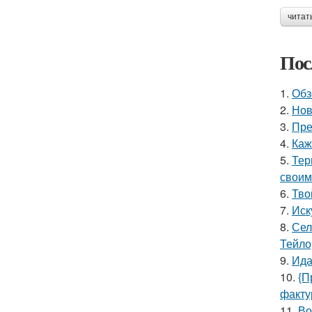
читат
Пос
1.
Обз
2.
Нов
3.
Пре
4.
Каж
5.
Тер
своим
6.
Тво
7.
Иск
8.
Сел
Тейло
9.
Ида
10.
{П
факту
11.
Во