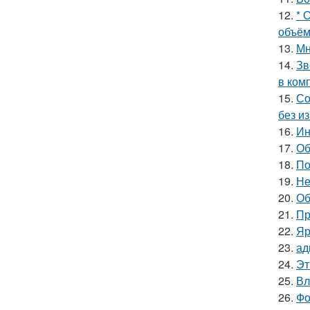
12.
* 
объём
13.
Мн
14.
Зв
в ком
15.
Со
без и
16.
Ин
17.
Об
18.
По
19.
Не
20.
Об
21.
Пр
22.
Яр
23.
ад
24.
Эт
25.
Вл
26.
Фо