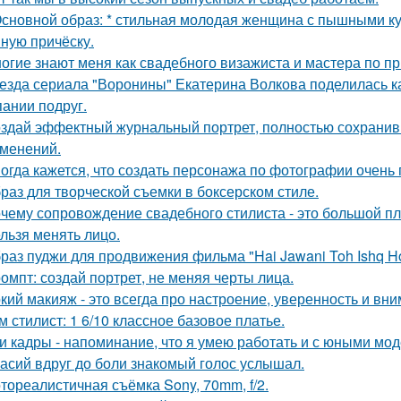
Основной образ: * стильная молодая женщина с пышными к
ную причёску.
огие знают меня как свадебного визажиста и мастера по пр
езда сериала "Воронины" Екатерина Волкова поделилась ка
пании подруг.
здай эффектный журнальный портрет, полностью сохранив 
зменений.
огда кажется, что создать персонажа по фотографии очень 
раз для творческой съемки в боксерском стиле.
чему сопровождение свадебного стилиста - это большой п
льзя менять лицо.
раз пуджи для продвижения фильма "Hai Jawani Toh Ishq Ho
омпт: создай портрет, не меняя черты лица.
кий макияж - это всегда про настроение, уверенность и вни
м стилист: 1 6/10 классное базовое платье.
и кадры - напоминание, что я умею работать и с юными мо
асий вдруг до боли знакомый голос услышал.
тореалистичная съёмка Sony, 70mm, f/2.