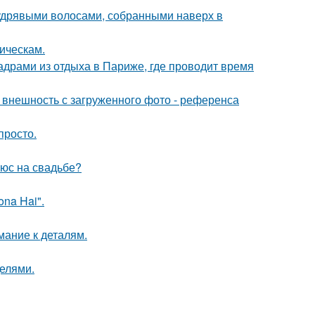
удрявыми волосами, собранными наверх в
ическам.
драми из отдыха в Париже, где проводит время
внешность с загруженного фото - референса
просто.
люс на свадьбе?
na Hai".
мание к деталям.
делями.