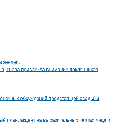
.
м зендеи.
ица, снова привлекла внимание поклонников
сконечных обсуждений предстоящей свадьбы
ый план, акцент на выразительных чертах лица и