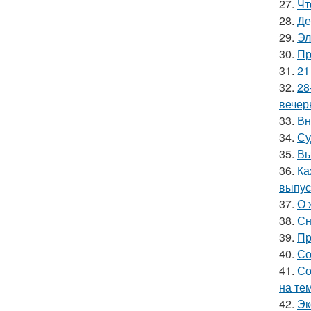
27.
Чт
28.
Де
29.
Эл
30.
Пр
31.
21
32.
28
вечер
33.
Вн
34.
Су
35.
Вы
36.
Ка
выпус
37.
О 
38.
Сн
39.
Пр
40.
Со
41.
Со
на те
42.
Эк