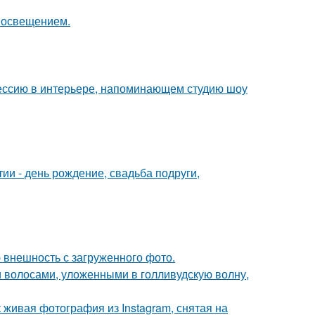
 освещением.
ессию в интерьере, напоминающем студию шоу
и - день рождение, свадьба подруги,
 внешность с загруженного фото.
 волосами, уложенными в голливудскую волну,
живая фотография из Instagram, снятая на