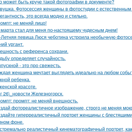
о может быть круче такой фотографии в документе?
вушка. Фотосессия женщины в фотостудии c естественным
егантность, это всегда модно и стильно.
омпт: не меняй лицо!
 марта стал для меня по-настоящему чудесным днем!
-Летняя певица Люся чеботина устроила необычную фотос
ний ургант.
ешность с референса сохрани.
дьбу определяет случайность.
пускной - это про свежесть.
ждая женщина мечтает выглядеть идеально на любом событи
кной ребенка.
женской красоте.
г 26\_новости Железногорск.
омпт: промпт: не меняй внешность.
здай фотореалистичное изображение, строго не меняя мою
здайте гиперреалистичный портрет женщины с блестящими
мном фоне.
стремально реалистичный кинематографичный портрет, как 