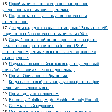
15.
Яркий макияж - это всегда про настроение,
уверенность и внимание к деталям.
16.
Подготовка к выпускному - волнительно и
ответственно.
17.
Джиджи хадид отказалась от модных "Размытых губ"
ради этого соблазнительного макияжа из 90-х.
18.
Создай портрет той же женщины что и на фото
реалистичное фото, снятое на Iphone 15/16 в
естественном режиме, высокое качество, живое и
атмосферное.
19.
Я думала он мне сейчас как выдаст суперновый
стиль (ибо своим я вечно недовольна).
20.
Промт: Описание изображения:
21.
Когда сложно выбрать пару лучших фотографии,
решение - выложить все.
22.
Промт: девушка с чокером.
23.
Extremely Detailed, High - Fashion Beauty Portrait.
24.
Съёмка юный художник.
25.
Мы так часто зацикливаемся на одежде, что