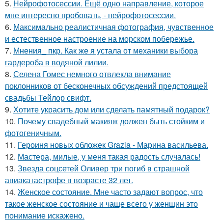
5.
Нейрофотосессии. Ещё одно направление, которое
мне интересно пробовать, - нейрофотосессии.
6.
Максимально реалистичная фотография, чувственное
и естественное настроение на морском побережье.
7.
Мнения_ пкр. Как же я устала от механики выбора
гардероба в водяной лилии.
8.
Селена Гомес немного отвлекла внимание
поклонников от бесконечных обсуждений предстоящей
свадьбы Тейлор свифт.
9.
Хотите украсить дом или сделать памятный подарок?
10.
Почему свадебный макияж должен быть стойким и
фотогеничным.
11.
Героиня новых обложек Grazia - Марина васильева.
12.
Мастера, милые, у меня такая радость случалась!
13.
Звезда соцсетей Оливер три погиб в страшной
авиакатастрофе в возрасте 32 лет.
14.
Женское состояние. Мне часто задают вопрос, что
такое женское состояние и чаще всего у женщин это
понимание искажено.