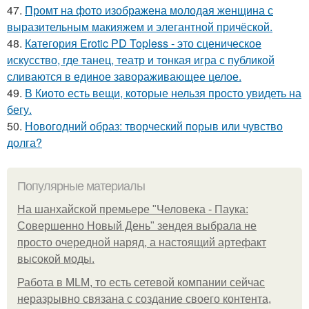
47.
Промт на фото изображена молодая женщина с
выразительным макияжем и элегантной причёской.
48.
Категория Erotic PD Topless - это сценическое
искусство, где танец, театр и тонкая игра с публикой
сливаются в единое завораживающее целое.
49.
В Киото есть вещи, которые нельзя просто увидеть на
бегу.
50.
Новогодний образ: творческий порыв или чувство
долга?
Популярные материалы
На шанхайской премьере "Человека - Паука:
Совершенно Новый День" зендея выбрала не
просто очередной наряд, а настоящий артефакт
высокой моды.
Работа в MLM, то есть сетевой компании сейчас
неразрывно связана с создание своего контента,