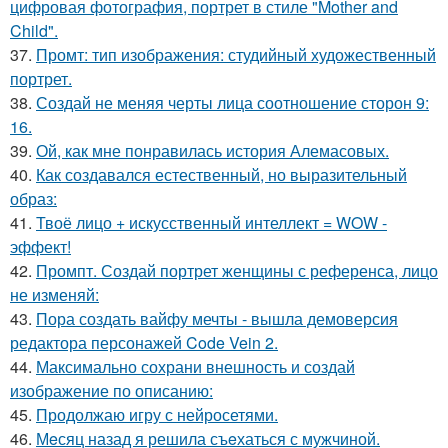
цифровая фотография, портрет в стиле "Mother and
Child".
37.
Промт: тип изображения: студийный художественный
портрет.
38.
Создай не меняя черты лица соотношение сторон 9:
16.
39.
Ой, как мне понравилась история Алемасовых.
40.
Как создавался естественный, но выразительный
образ:
41.
Твоё лицо + искусственный интеллект = WOW -
эффект!
42.
Промпт. Создай портрет женщины с референса, лицо
не изменяй:
43.
Пора создать вайфу мечты - вышла демоверсия
редактора персонажей Code Vein 2.
44.
Максимально сохрани внешность и создай
изображение по описанию:
45.
Продолжаю игру с нейросетями.
46.
Мeсяц назад я решила съeхаться с мужчиной.