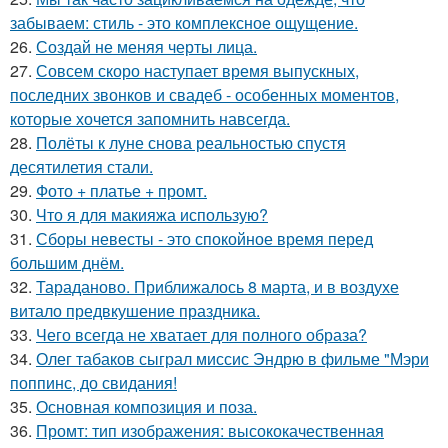
забываем: стиль - это комплексное ощущение.
26.
Создай не меняя черты лица.
27.
Совсем скоро наступает время выпускных,
последних звонков и свадеб - особенных моментов,
которые хочется запомнить навсегда.
28.
Полёты к луне снова реальностью спустя
десятилетия стали.
29.
Фото + платье + промт.
30.
Что я для макияжа использую?
31.
Сборы невесты - это спокойное время перед
большим днём.
32.
Тараданово. Приближалось 8 марта, и в воздухе
витало предвкушение праздника.
33.
Чего всегда не хватает для полного образа?
34.
Олег табаков сыграл миссис Эндрю в фильме "Мэри
поппинс, до свидания!
35.
Основная композиция и поза.
36.
Промт: тип изображения: высококачественная