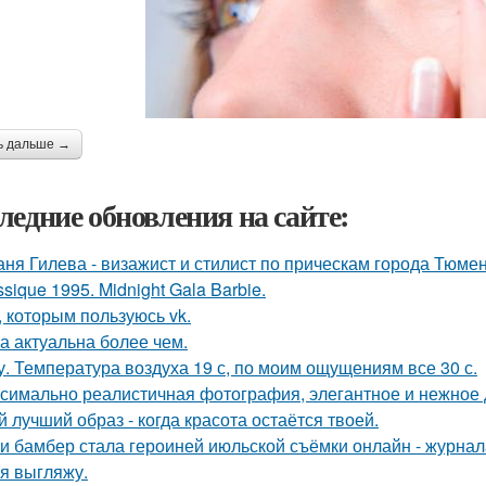
ь дальше →
ледние обновления на сайте:
аня Гилева - визажист и стилист по прическам города Тюмен
ssique 1995. Midnight Gala Barbie.
, которым пользуюсь vk.
а актуальна более чем.
у. Температура воздуха 19 с, по моим ощущениям все 30 с.
симально реалистичная фотография, элегантное и нежное д
й лучший образ - когда красота остаётся твоей.
и бамбер стала героиней июльской съёмки онлайн - журнала 
 я выгляжу.