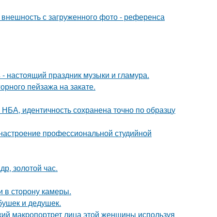
внешность с загруженного фото - референса
- настоящий праздник музыки и гламура.
рного пейзажа на закате.
 НБА, идентичность сохранена точно по образцу
 настроение профессиональной студийной
др, золотой час.
и в сторону камеры.
бушек и дедушек.
кий макропортрет лица этой женщины используя