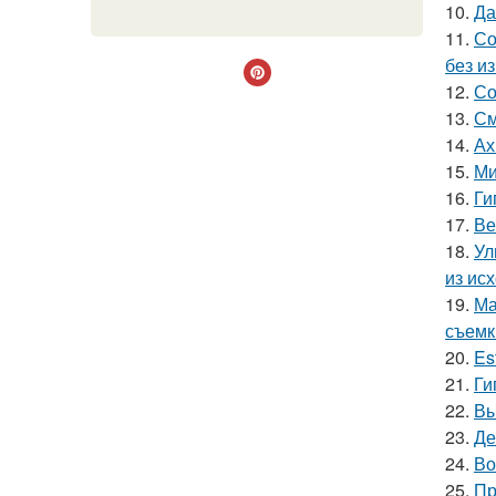
10.
Да
11.
Со
без и
12.
Со
13.
См
14.
Ах
15.
Ми
16.
Ги
17.
Ве
18.
Ул
из ис
19.
Ма
съемк
20.
Es
21.
Ги
22.
Вы
23.
Де
24.
Во
25.
Пр