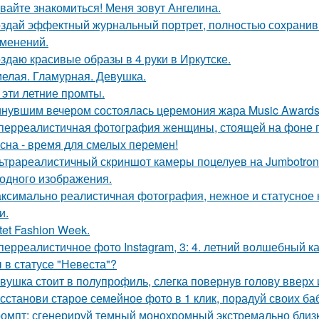
вайте знакомиться! Меня зовут Ангелина.
здай эффектный журнальный портрет, полностью сохранив 
зменений.
здаю красивые образы в 4 руки в Иркутске.
елая. Гламурная. Девушка.
 эти летние промты.
нувшим вечером состоялась церемония жара Music Awards 
перреалистичная фотография женщины, стоящей на фоне го
сна - время для смелых перемен!
ьтрареалистичный скриншот камеры поцелуев на Jumbotron
ходного изображения.
ксимально реалистичная фотография, нежное и статусное
и.
tet Fashion Week.
перреалистичное фото Instagram, 3: 4. летний волшебный ка
 в статусе "Невеста"?
вушка стоит в полупрофиль, слегка повернув голову вверх 
сстанови старое семейное фото в 1 клик, порадуй своих ба
омпт: сгенерируй темный монохромный экстремально близ