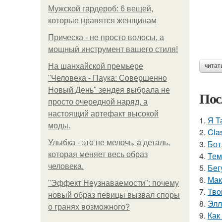
Мужской гардероб: 6 вещей,
которые нравятся женщинам
Прическа - не просто волосы, а
мощный инструмент вашего стиля!
На шанхайской премьере
читат
"Человека - Паука: Совершенно
Новый День" зендея выбрала не
Пос
просто очередной наряд, а
настоящий артефакт высокой
1.
Я Т
моды.
2.
Cla
Улыбка - это не мелочь, а деталь,
3.
Бот
которая меняет весь образ
4.
Тем
человека.
5.
Бег
6.
Мак
"Эффект Неузнаваемости": почему
7.
Тво
новый образ певицы вызвал споры
8.
Элл
о гранях возможного?
9.
Как