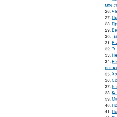
мое се
26.
Че
27.
Пр
28.
Пр
29.
Ве
30.
Ты
31.
Вы
32.
Эт
33.
Не
34.
Ре
покол
35.
Хо
36.
Со
37.
В 
38.
Ка
39.
Ма
40.
По
41.
По