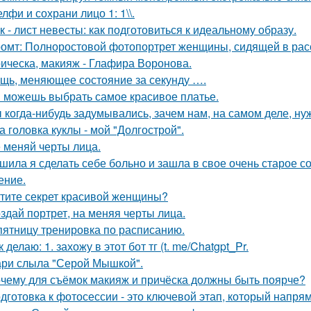
лфи и сохрани лицо 1: 1\\.
к - лист невесты: как подготовиться к идеальному образу.
омт: Полноростовой фотопортрет женщины, сидящей в расс
ическа, макияж - Глафира Воронова.
щь, меняющее состояние за секунду ….
 можешь выбрать самое красивое платье.
 когда-нибудь задумывались, зачем нам, на самом деле, н
а головка куклы - мой "Долгострой".
 меняй черты лица.
шила я сделать себе больно и зашла в свое очень старое с
ение.
тите секрет красивой женщины?
здай портрет, на меняя черты лица.
пятницу тренировка по расписанию.
к делаю: 1. захожу в этот бот тг (t. me/Chatgpt_Pr.
ри слыла "Серой Мышкой".
чему для съёмок макияж и причёска должны быть поярче?
дготовка к фотосессии - это ключевой этап, который напря