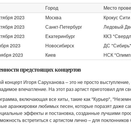
Город
Место пров
ктября 2023
Москва
Крокус Сити
ктября 2023
Санкт-Петербург
Ледовый Дв
ктября 2023
Екатеринбург
ККЗ "Сверд
ября 2023
Новосибирск
ДС "Сибирь
оября 2023
Киев
НСК "Олимп
енности предстоящих концертов
й концерт Игоря Саруханова – это не просто выступление, 
ладимое впечатление. На этот раз артист приготовил для с
грамма, включающая все хиты, такие как "Курьер", "Неземна
ые аранжировки любимых песен, которые поразят даже с
циальные эффекты и постановка, созданные лучшими про
можность встретиться с артистом лично – для поклонников 