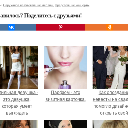
и:
Саруханов на ближайшие месяцы
,
Предстоящие концерты
авилось? Поделитесь с друзьями!
тильная девушка -
Парфюм - это
Как опоздани
это девушка,
визитная карточка.
невесты на сва
которая умеет
помогло дизайн
выглядеть
открыть свой
привлекательно и
бренд.
легантно в любои