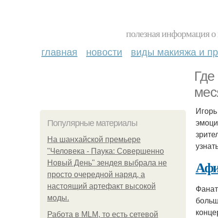
полезная информация о 
главная
новости
виды макияжа и пр
Где
мес
Игорь
эмоци
Популярные материалы
зрите
На шанхайской премьере
узнат
"Человека - Паука: Совершенно
Афи
Новый День" зендея выбрала не
просто очередной наряд, а
настоящий артефакт высокой
Фанат
моды.
больш
конце
Работа в MLM, то есть сетевой