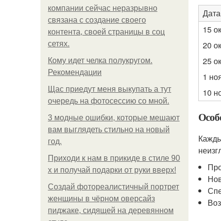
компании сейчас неразрывно
Дата
связана с создание своего
15 о
контента, своей страницы в соц
сетях.
20 о
25 о
Кому идет челка полукругом.
Рекомендации
1 но
Щас приедут меня выкупать а тут
10 н
очередь на фотосессию со мной.
Особ
3 модные ошибки, которые мешают
вам выглядеть стильно на новый
Кажды
год.
неизг
Приходи к нам в прикиде в стиле 90
Про
х и получай подарки от руки вверх!
Нов
Создай фотореалистичный портрет
Спе
женщины в чёрном оверсайз
Воз
пиджаке, сидящей на деревянном