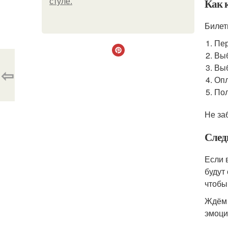
Как 
стуле.
Билет
Пер
Выб
Выб
⇦
Опл
Пол
Не за
След
Если 
будут
чтобы
Ждём 
эмоци