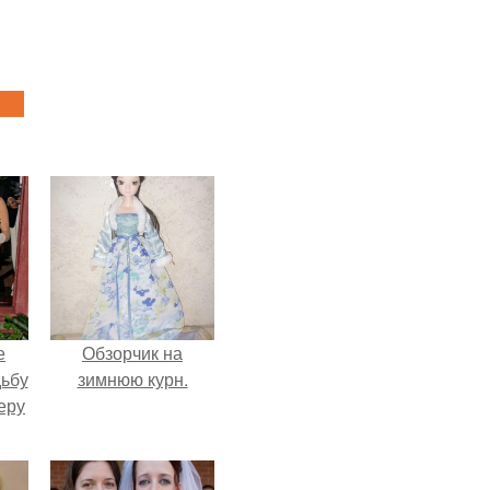
е
Обзорчик на
дьбу
зимнюю курн.
еру