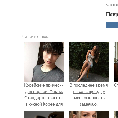
Категори
Понр
Читайте также
Корейские прически
В последнее время
С
для парней. Факты.
я всё чаще одну
Стандарты красоты
закономерность
в южной Корее для
замечаю.
парней?
э