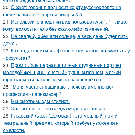
20.
Сюжет: героиня подносит ко рту кусочек торта на
фоне размытые шары и цифры 3 5.
21.
Используйте внешний вид пользователя 1: 1 - лицо,
кожу, волосы и тело без каких-либо изменений.
22.
На свадьбу обещали солнце, а весь день будет лить
дождь.
23.
Как подготовиться к фотосессии, чтобы получить вау
- результат?
24.
Промпт. Ультрареалистичный студийный портрет
молодой женщины, снятый крупным планом, мягкий
фронтальный ракурс, камера на уровне глаз.
25.
"Меня часто спрашивают, почему именно моя
профессия - парикмахер?
26.
Мы смотрим. адм стилист:
27.
Элегантность, это всегда модно и стильно.
28.
Гусарский жакет (доломан) - это мощный, почти
театральный предмет, который требует уважения и
смелости.