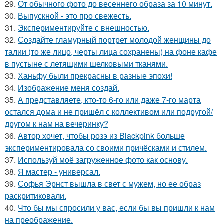
29.
От обычного фото до весеннего образа за 10 минут.
30.
Выпускной - это про свежесть.
31.
Экспериментируйте с внешностью.
32.
Создайте гламурный портрет молодой женщины до
талии (то же лицо, черты лица сохранены) на фоне кафе
в пустыне с летящими шелковыми тканями.
33.
Ханьфу были прекрасны в разные эпохи!
34.
Изображение меня создай.
35.
А представляете, кто-то 6-го или даже 7-го марта
остался дома и не пришёл с коллективом или подругой/
другом к нам на вечеринку?
36.
Автор хочет, чтобы розэ из Blackpink больше
экспериментировала со своими причёсками и стилем.
37.
Используй моё загруженное фото как основу.
38.
Я мастер - универсал.
39.
Софья Эрнст вышла в свет с мужем, но ее образ
раскритиковали.
40.
Что бы мы спросили у вас, если бы вы пришли к нам
на преображение.