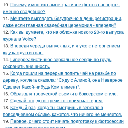
10.
Почему у многих самое красивое фото в паспорте -
именно свадебное?
11.
Мечтаете выглядеть безупречно в день регистрации,
даже если главная свадебная церемония - впереди?
12.
Как вы думаете, кто на обложке нового 20-го выпуска
журнала Voice?
13.
Впереди череда выпускных, и я уже с нетерпением
жду каждую из вас.
14.
Гиперреалистичное зеркальное селфи по грудь,
сохранить внешность.
15.
Когда пошли на перерыв попить чай на резьбе по
дереву, коллега сказала: "Сяду с Алиной, она Наверное
Сделает Какой-нибудь Комплимент".
16.
Образ для творческой съемки в боксерском стиле.
17.
Сделай это, до встречи со своим мастером:
18.
Каждый раз, когда ты смотришь в зеркало в
повседневном облике, кажется, что ничего не меняется.
19.
Первое, с чего стоит начать подготовку к фотосессии
- это определиться со стилем.