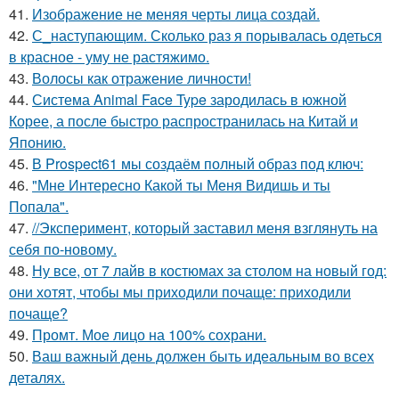
41.
Изображение не меняя черты лица создай.
42.
С_наступающим. Сколько раз я порывалась одеться
в красное - уму не растяжимо.
43.
Волосы как отражение личности!
44.
Система Animal Face Type зародилась в южной
Корее, а после быстро распространилась на Китай и
Японию.
45.
В Prospect61 мы создаём полный образ под ключ:
46.
"Мне Интересно Какой ты Меня Видишь и ты
Попала".
47.
//Эксперимент, который заставил меня взглянуть на
себя по-новому.
48.
Ну все, от 7 лайв в костюмах за столом на новый год:
они хотят, чтобы мы приходили почаще: приходили
почаще?
49.
Промт. Мое лицо на 100% сохрани.
50.
Ваш важный день должен быть идеальным во всех
деталях.