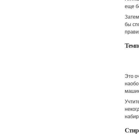
еще б
Затем
бы сп
прави
Темп
Это о
наобо
машин
Учтит
неког
набир
Стир