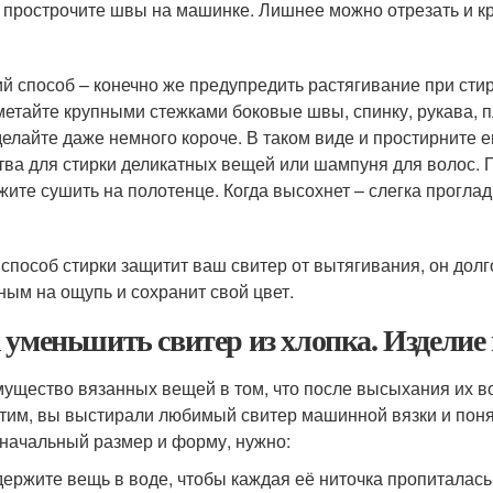
 прострочите швы на машинке. Лишнее можно отрезать и кр
й способ – конечно же предупредить растягивание при стирк
метайте крупными стежками боковые швы, спинку, рукава, п
делайте даже немного короче. В таком виде и простирните е
тва для стирки деликатных вещей или шампуня для волос. П
жите сушить на полотенце. Когда высохнет – слегка прогла
 способ стирки защитит ваш свитер от вытягивания, он долг
ным на ощупь и сохранит свой цвет.
 уменьшить свитер из хлопка. Издели
ущество вязанных вещей в том, что после высыхания их в
тим, вы выстирали любимый свитер машинной вязки и понял
начальный размер и форму, нужно:
ержите вещь в воде, чтобы каждая её ниточка пропиталась 