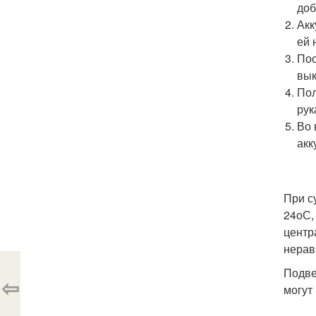
доб
Акк
ей 
Пос
вык
Пол
рук
Во 
акк
При с
24оС,
центр
нерав
Подве
⇦
могут