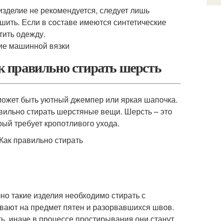
зделие не рекомендуется, следует лишь
ушить. Если в составе имеются синтетические
тить одежду.
ак правильно стирать шерсть
 может быть уютный джемпер или яркая шапочка.
равильно стирать шерстяные вещи. Шерсть – это
рый требует кропотливого ухода.
но такие изделия необходимо стирать с
вают на предмет пятен и разорвавшихся швов.
ь, иначе в процессе простирывания они станут