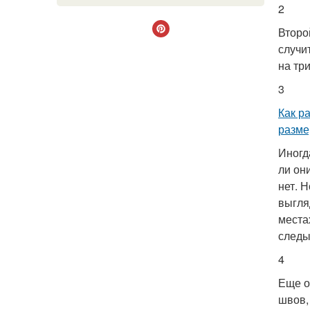
2
Второ
случи
на тр
3
Как р
разме
Иногд
ли он
нет. 
выгля
места
следы
4
Еще о
швов,