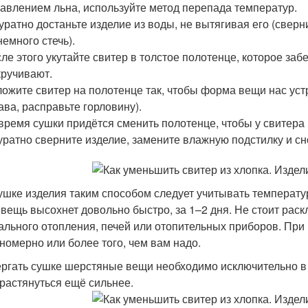
авлением льна, используйте метод перепада температур.
уратно достаньте изделие из воды, не вытягивая его (сверн
немного стечь).
ле этого укутайте свитер в толстое полотенце, которое за
ручивают.
ожите свитер на полотенце так, чтобы форма вещи нас устр
ава, расправьте горловину).
время сушки придётся сменить полотенце, чтобы у свитера 
уратно сверните изделие, замените влажную подстилку и с
ушке изделия таким способом следует учитывать температур
 вещь высохнет довольно быстро, за 1–2 дня. Не стоит рас
ального отопления, печей или отопительных приборов. При
номерно или более того, чем вам надо.
ргать сушке шерстяные вещи необходимо исключительно в 
 растянуться ещё сильнее.