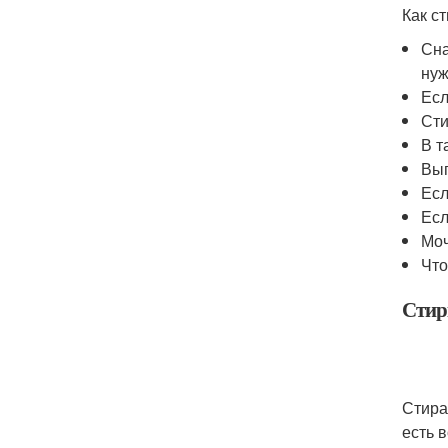
Как с
Сна
нуж
Есл
Сти
В т
Вып
Есл
Есл
Моч
Что
Стир
Стира
есть 