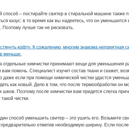
й способ – постирайте свитер в стиральной машине также п
ться казус: в то время как вы надеетесь, что он уменьшится
и. Поэтому лучше так не рисковать.
астянуть кофту. К сожалению, многим знакома неприятная си
р меньше.
а отдельные химчистки принимают вещи для уменьшения ра
и вам помочь. Специалист изучит состав ткани и скажет, в
Но даже если при помощи химической чистки удастся уменьш
деть как новый. Дело в том, что после термообработки он м
х швов. Поэтому после химчистки вам придется слегка при
 такой чистки.
дин способ уменьшить свитер – это ушить его. Возьмите св
 предварительно отметив необходимую ширину. Если после 