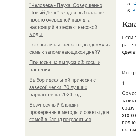
К
"Человека - Паука: Совершенно
В
Новый День" зендея выбрала не
просто очередной наряд, а
Как
настоящий артефакт высокой
моды.
Если 
растя
Готовы ли вы, невесты, к одному из
сдела
самых запоминающихся дней?
Прически на выпускной: косы и
плетения.
Инстр
Выбор идеальной прически с
1
завесой челки: 70 лучших
Самое
вариантов на 2024 год
тазик
Безупречный блондинг:
сразу
проверенные методы и советы для
этого
самой в блонд покраситься
полно
весом