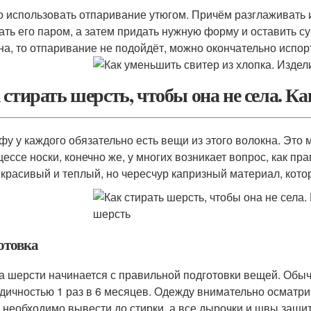
 использовать отпаривание утюгом. Причём разглаживать и
ать его паром, а затем придать нужную форму и оставить с
на, то отпаривание не подойдёт, можно окончательно испор
 стирать шерсть, чтобы она не села. К
фу у каждого обязательно есть вещи из этого волокна. Это
цессе носки, конечно же, у многих возникает вопрос, как п
 красивый и теплый, но чересчур капризный материал, кото
отовка
а шерсти начинается с правильной подготовки вещей. Обыч
дичностью 1 раз в 6 месяцев. Одежду внимательно осматри
 необходимо вывести до стирки, а все дырочки и швы зашит