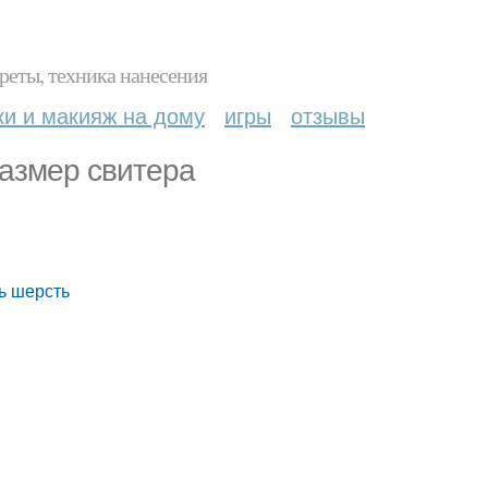
реты, техника нанесения
ки и макияж на дому
игры
отзывы
размер свитера
ть шерсть