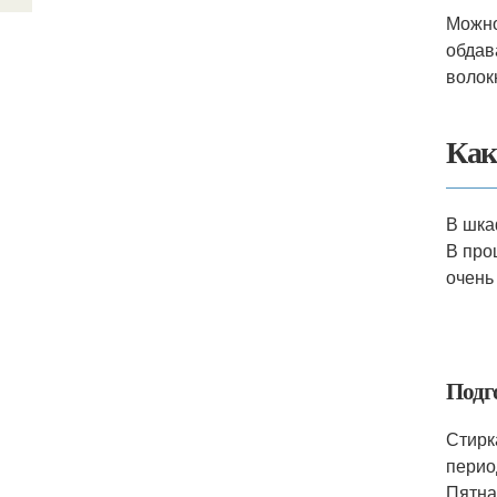
Можно
обдав
волок
Как
В шка
В про
очень
Подг
Стирк
перио
Пятна