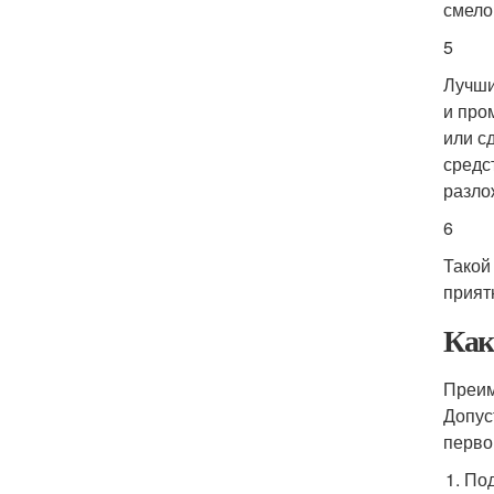
смело
5
Лучши
и про
или с
средс
разло
6
Такой
прият
Как
Преим
Допус
перво
Под