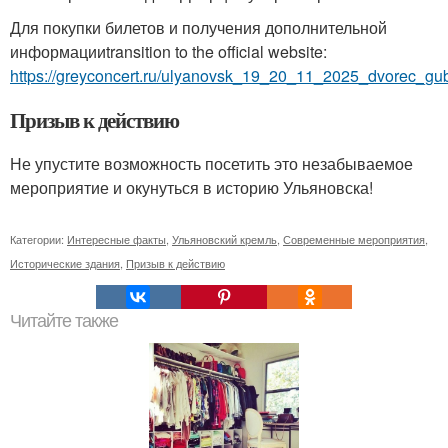
Для покупки билетов и получения дополнительной
информацииtransition to the official website:
https://greyconcert.ru/ulyanovsk_19_20_11_2025_dvorec_gub
Призыв к действию
Не упустите возможность посетить это незабываемое
мероприятие и окунуться в историю Ульяновска!
Категории:
Интересные факты
,
Ульяновский кремль
,
Современные мероприятия
,
Исторические здания
,
Призыв к действию
Читайте также