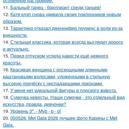
особенное настроение.
11.
Бальный танец - бриллиант среди танцев!
12.
Катя клэп снова удивила своих поклонников новым
образом.
13.
Тарантино отказал дженнифер лоуренс в роли из-за
внешности.
14.
Стильная классика, которая всегда выглядит дорого
и актуально.
15.
Перед отпуском успела навести ещё немного
красоты.
16.
Красивая женщина с роскошными длинными
каштановыми волосами, уложенными в стильную
высокую причёску с ниспадающими локонами.
17.
У меня нет идеальной фигуры и плоского живота.
18.
Сумочка невесты. Наши сумочки - это отдельный вид
искусства, правда, девчонки?
19.
Уровень 3*. - Мур - р - р!
20.
050526: Met Gala 2026 лучшее фото Карины с Met
Gala.