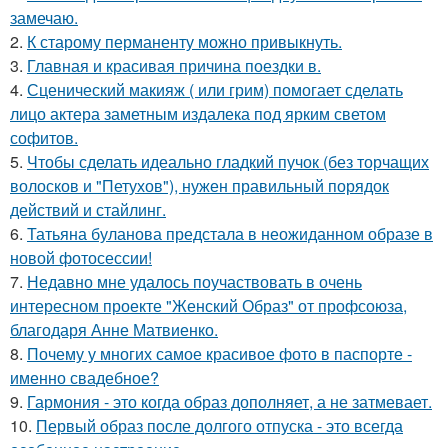
замечаю.
2.
К старому перманенту можно привыкнуть.
3.
Главная и красивая причина поездки в.
4.
Сценический макияж ( или грим) помогает сделать
лицо актера заметным издалека под ярким светом
софитов.
5.
Чтобы сделать идеально гладкий пучок (без торчащих
волосков и "Петухов"), нужен правильный порядок
действий и стайлинг.
6.
Татьяна буланова предстала в неожиданном образе в
новой фотосессии!
7.
Недавно мне удалось поучаствовать в очень
интересном проекте "Женский Образ" от профсоюза,
благодаря Анне Матвиенко.
8.
Почему у многих самое красивое фото в паспорте -
именно свадебное?
9.
Гармония - это когда образ дополняет, а не затмевает.
10.
Первый образ после долгого отпуска - это всегда