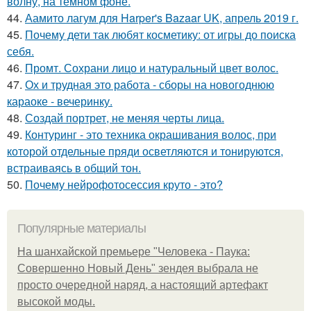
волну, на темном фоне.
44.
Аамито лагум для Harper's Bazaar UK, апрель 2019 г.
45.
Почему дети так любят косметику: от игры до поиска
себя.
46.
Промт. Сохрани лицо и натуральный цвет волос.
47.
Ох и трудная это работа - сборы на новогоднюю
караоке - вечеринку.
48.
Создай портрет, не меняя черты лица.
49.
Контуринг - это техника окрашивания волос, при
которой отдельные пряди осветляются и тонируются,
встраиваясь в общий тон.
50.
Почему нейрофотосессия круто - это?
Популярные материалы
На шанхайской премьере "Человека - Паука:
Совершенно Новый День" зендея выбрала не
просто очередной наряд, а настоящий артефакт
высокой моды.