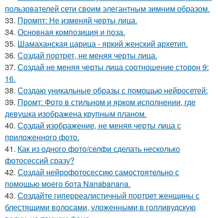
пользователей сети своим элегантным зимним образом.
33.
Промпт: Не изменяй черты лица.
34.
Основная композиция и поза.
35.
Шамаханская царица - яркий женский архетип.
36.
Создай портрет, не меняя черты лица.
37.
Создай не меняя черты лица соотношение сторон 9:
16.
38.
Создаю уникальные образы с помощью нейросетей:
39.
Промт: Фото в стильном и ярком исполнении, где
девушка изображена крупным планом.
40.
Создай изображение, не меняя черты лица с
приложенного фото.
41.
Как из одного фото/селфи сделать несколько
фотосессий сразу?
42.
Создай нейрофотосессию самостоятельно с
помощью моего бота Nanabanana.
43.
Создайте гиперреалистичный портрет женщины с
блестящими волосами, уложенными в голливудскую