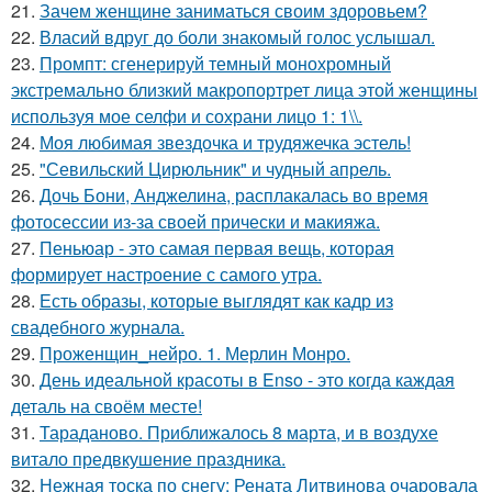
21.
Зачем женщине заниматься своим здоровьем?
22.
Власий вдруг до боли знакомый голос услышал.
23.
Промпт: сгенерируй темный монохромный
экстремально близкий макропортрет лица этой женщины
используя мое селфи и сохрани лицо 1: 1\\.
24.
Моя любимая звездочка и трудяжечка эстель!
25.
"Севильский Цирюльник" и чудный апрель.
26.
Дочь Бони, Анджелина, расплакалась во время
фотосессии из-за своей прически и макияжа.
27.
Пеньюар - это самая первая вещь, которая
формирует настроение с самого утра.
28.
Есть образы, которые выглядят как кадр из
свадебного журнала.
29.
Проженщин_нейро. 1. Мерлин Монро.
30.
День идеальной красоты в Enso - это когда каждая
деталь на своём месте!
31.
Тараданово. Приближалось 8 марта, и в воздухе
витало предвкушение праздника.
32.
Нежная тоска по снегу: Рената Литвинова очаровала