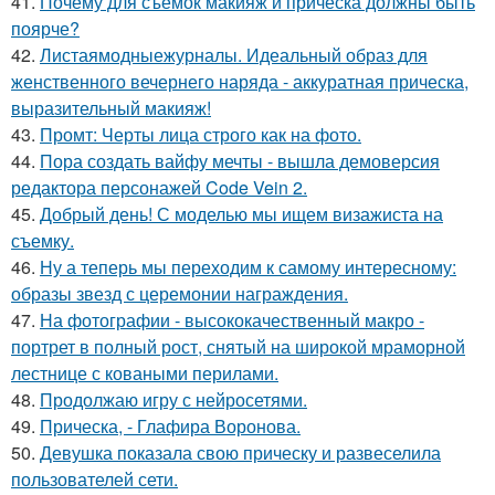
41.
Почему для съёмок макияж и причёска должны быть
поярче?
42.
Листаямодныежурналы. Идеальный образ для
женственного вечернего наряда - аккуратная прическа,
выразительный макияж!
43.
Промт: Черты лица строго как на фото.
44.
Пора создать вайфу мечты - вышла демоверсия
редактора персонажей Code Vein 2.
45.
Добрый день! С моделью мы ищем визажиста на
съемку.
46.
Ну а теперь мы переходим к самому интересному:
образы звезд с церемонии награждения.
47.
На фотографии - высококачественный макро -
портрет в полный рост, снятый на широкой мраморной
лестнице с коваными перилами.
48.
Продолжаю игру с нейросетями.
49.
Прическа, - Глафира Воронова.
50.
Девушка показала свою прическу и развеселила
пользователей сети.