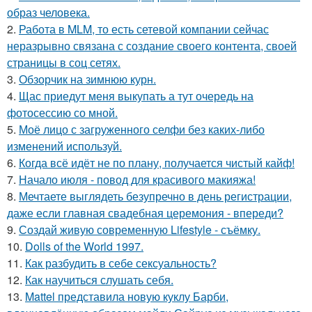
образ человека.
2.
Работа в MLM, то есть сетевой компании сейчас
неразрывно связана с создание своего контента, своей
страницы в соц сетях.
3.
Обзорчик на зимнюю курн.
4.
Щас приедут меня выкупать а тут очередь на
фотосессию со мной.
5.
Моё лицо с загруженного селфи без каких-либо
изменений используй.
6.
Когда всё идёт не по плану, получается чистый кайф!
7.
Начало июля - повод для красивого макияжа!
8.
Мечтаете выглядеть безупречно в день регистрации,
даже если главная свадебная церемония - впереди?
9.
Создай живую современную Lifestyle - съёмку.
10.
Dolls of the World 1997.
11.
Как разбудить в себе сексуальность?
12.
Как научиться слушать себя.
13.
Mattel представила новую куклу Барби,