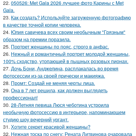
22.
050526: Met Gala 2026 лучшее фото Карины с Met
Gala.
23.
Как создать? Используйте загруженную фотографию
в качестве точной копии человека.
24.
Юлия савичева всех своим необычным "Грязным"
образом на премии поразила.
25.
Портрет женщины по пояс, строго в анфас.
26.
Нежный и романтичный портрет молодой женщины,
100% сходство, утопающей в пышных розовых пионах.
27.
Дочь Бони, Анджелина, расплакалась во время
фотосессии из-за своей прически и макияжа.
28.
Промт: Создай не меняя черты лица.
29.
Она в 7 лет решила, как должен выглядеть
профессионал!
30.
28-Летняя певица Люся чеботина устроила
необычную фотосессию в интерьере, напоминающем
студию шоу вечерний ургант.
31.
Хотите секрет красивой женщины?
32.
Нежная тоска по снегу: Рената Литвинова очаровала