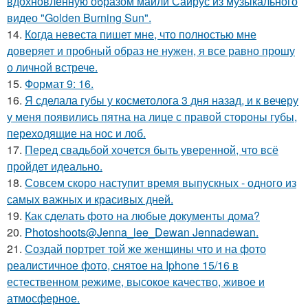
вдохновлённую образом майли Сайрус из музыкального
видео "Golden Burning Sun".
14.
Когда невеста пишет мне, что полностью мне
доверяет и пробный образ не нужен, я все равно прошу
о личной встрече.
15.
Формат 9: 16.
16.
Я сделала губы у косметолога 3 дня назад, и к вечеру
у меня появились пятна на лице с правой стороны губы,
переходящие на нос и лоб.
17.
Перед свадьбой хочется быть уверенной, что всё
пройдет идеально.
18.
Совсем скоро наступит время выпускных - одного из
самых важных и красивых дней.
19.
Как сделать фото на любые документы дома?
20.
Photoshoots@Jenna_lee_Dewan Jennadewan.
21.
Создай портрет той же женщины что и на фото
реалистичное фото, снятое на Iphone 15/16 в
естественном режиме, высокое качество, живое и
атмосферное.