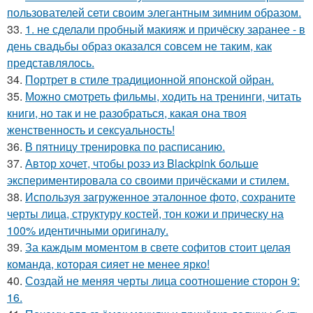
пользователей сети своим элегантным зимним образом.
33.
1. не сделали пробный макияж и причёску заранее - в
день свадьбы образ оказался совсем не таким, как
представлялось.
34.
Портрет в стиле традиционной японской ойран.
35.
Можно смотреть фильмы, ходить на тренинги, читать
книги, но так и не разобраться, какая она твоя
женственность и сексуальность!
36.
В пятницу тренировка по расписанию.
37.
Автор хочет, чтобы розэ из Blackpink больше
экспериментировала со своими причёсками и стилем.
38.
Используя загруженное эталонное фото, сохраните
черты лица, структуру костей, тон кожи и прическу на
100% идентичными оригиналу.
39.
За каждым моментом в свете софитов стоит целая
команда, которая сияет не менее ярко!
40.
Создай не меняя черты лица соотношение сторон 9:
16.