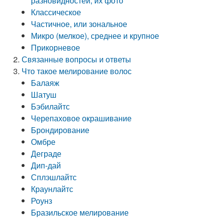
разновидностей, их фото
Классическое
Частичное, или зональное
Микро (мелкое), среднее и крупное
Прикорневое
Связанные вопросы и ответы
Что такое мелирование волос
Балаяж
Шатуш
Бэбилайтс
Черепаховое окрашивание
Брондирование
Омбре
Деграде
Дип-дай
Сплэшлайтс
Краунлайтс
Роунз
Бразильское мелирование