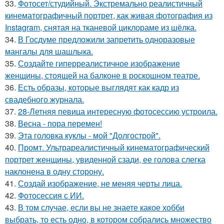
33.
Фотосет/студийный. Экстремально реалистичный
кинематографичный портрет, как живая фотография из
Instagram, снятая на тканевой циклораме из шёлка.
34.
В Госдуме предложили запретить одноразовые
мангалы для шашлыка.
35.
Создайте гиперреалистичное изображение
женщины, стоящей на балконе в роскошном театре.
36.
Есть образы, которые выглядят как кадр из
свадебного журнала.
37.
28-Летняя певица интересную фотосессию устроила.
38.
Весна - пора перемен!
39.
Эта головка куклы - мой "Долгострой".
40.
Промт. Ультрареалистичный кинематографический
портрет женщины, увиденной сзади, ее голова слегка
наклонена в одну сторону.
41.
Создай изображение, не меняя черты лица.
42.
Фотосессия с ИИ.
43.
В том случае, если вы не знаете какое хобби
выбрать, то есть одно, в котором собрались множество