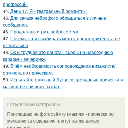
профессий.
44.
День 17. Я - театральный романтик.
45.
Для заказа нейрофото обращаться в личные
сообщения.
46.
Продолжаю игру с нейросетями.
47.
Почему стоит выбирать мех от производителя, а не
из магазина
48.
Ох и трудная это работа - сборы на новогоднюю
караоке - вечеринку.
49.
В чём необходимость сопровождения визажиста/
стилиста по прическам.
50.
Испытайте стильный Луганск: трендовые прически и
макияж без лишних затрат.
Популярные материалы
Приглашаю на фотосъёмку (макияж - прическа по
желанию за отдельную плату) так же делаю
фотокнигу!