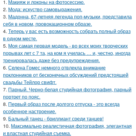
1.
Макияж и локоны на фотосессию.
2.
Мода: искуство самовыражения.
3.
Мадонна, 67-летняя легенда поп-музыки, представила
себя в новом, провокационном образе.
4.
Теперь у вас есть возможность собрать полный образ
в одном месте.
5.
Моя самая первая модель - во всех моих творческих
порывах лет с 7 та, на ком я училась … и, честно, иногда
тренировалась даже без предупреждения.
6.
Селена Гомес немного отвлекла внимание
поклонников от бесконечных обсуждений предстоящей
свадьбы Тейлор свифт.
7.
Парный. Черно-белая студийная фотография, парный
портрет по пояс.
8.
Первый образ после долгого отпуска - это всегда
особенное настроение.
9.
Бальный танец - бриллиант среди танцев!
10.
Максимально реалистичная фотография, элегантная
и властная студийная съемка.