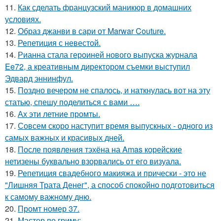
11.
Как сделать французский маникюр в домашних
условиях.
12.
Образ джанви в сари от Marwar Couture.
13.
Репетиция с невестой.
14.
Рианна стала героиней нового выпуска журнала
Ee72, а креативным директором съемки выступил
Эдвард эннинфул.
15.
Поздно вечером не спалось, и наткнулась вот на эту
статью, спешу поделиться с вами ….
16.
Ах эти летние промты.
17.
Совсем скоро наступит время выпускных - одного из
самых важных и красивых дней.
18.
После появления тэхёна на Amas корейские
нетизены буквально взорвались от его визуала.
19.
Репетиция свадебного макияжа и прически - это не
"Лишняя Трата Денег", а способ спокойно подготовиться
к самому важному дню.
20.
Промт номер 37.
21.
Мастер по гриму: