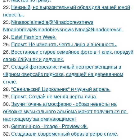
22.
Нежный, но выразительный образ для нашей юной
невесты.
23.
Ninasocialmedia@Ninadobrevsnews
Ninadobrev@Ninadobrevsnews Nina@Ninadobrevsn.
24.
Estet Fashion Week.
25.
Промт: Не изменять черты лица и внешность.
26.
Восстанови старое семейное фото в 1 клик, порадуй
своих бабушек и дедушек.
27.
Создай фотореалистичный портрет женщины в
чёрном оверсайз пиджаке, сидящей на деревянном
стуле.
28.
"Севильский Цирюльник" и чудный апрель.
29.
Промт: Создай не меняя черты лица.
30.
Звучит очень атмосферно - образ невесты на
обложке музыкального альбома может получиться по-
настоящему запоминающимся!
31.
Gemini-3-pro - Image - Preview-2k.
32.
Создавали современный образ в ретро стиле.