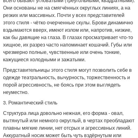
всего бывают угловатыми (треугольными, квадратными).
Они основаны не на смягчённых округлых линиях, а на
резких или массивных. Почти у всех представителей
этого стиля - чётко очерченные скулы. Брови динамично
вздымаются вверх, имеют излом или, напротив, низкие,
как бы давящие на глаза. В глазах просматривает что-то
хищное, их разрез часто напоминает кошачий. Губы или
чрезмерно полные, чувственные или очень тонкие,
кажущиеся холодными и зажатыми.
Представительницы этого стиля могут позволить себе в
одежде театральность, вычурность, торжественность и
порой агрессивность, не боясь при этом выглядеть
неуместно.
3. Романтический стиль
Структура лица довольно нежная, его форма - овал,
вытянутый или немного округлый, в чертах преобладают
плавны мягкие линии, нет отсрых и агрессивных линий.
Аккуратный носик может быть чуть вздёрнутым или