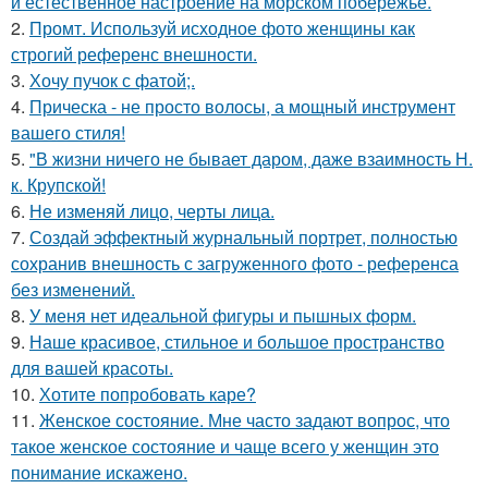
и естественное настроение на морском побережье.
2.
Промт. Используй исходное фото женщины как
строгий референс внешности.
3.
Хочу пучок с фатой;.
4.
Прическа - не просто волосы, а мощный инструмент
вашего стиля!
5.
"В жизни ничего не бывает даром, даже взаимность Н.
к. Крупской!
6.
Не изменяй лицо, черты лица.
7.
Создай эффектный журнальный портрет, полностью
сохранив внешность с загруженного фото - референса
без изменений.
8.
У меня нет идеальной фигуры и пышных форм.
9.
Наше красивое, стильное и большое пространство
для вашей красоты.
10.
Хотите попробовать каре?
11.
Женское состояние. Мне часто задают вопрос, что
такое женское состояние и чаще всего у женщин это
понимание искажено.