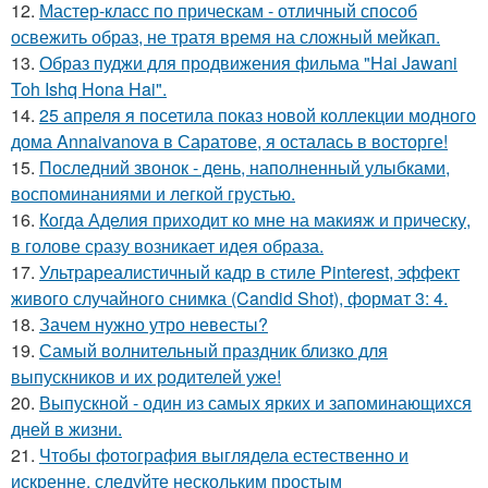
12.
Мастер-класс по прическам - отличный способ
освежить образ, не тратя время на сложный мейкап.
13.
Образ пуджи для продвижения фильма "Hai Jawani
Toh Ishq Hona Hai".
14.
25 апреля я посетила показ новой коллекции модного
дома Annaivanova в Саратове, я осталась в восторге!
15.
Последний звонок - день, наполненный улыбками,
воспоминаниями и легкой грустью.
16.
Когда Аделия приходит ко мне на макияж и прическу,
в голове сразу возникает идея образа.
17.
Ультрареалистичный кадр в стиле Pinterest, эффект
живого случайного снимка (Candid Shot), формат 3: 4.
18.
Зачем нужно утро невесты?
19.
Самый волнительный праздник близко для
выпускников и их родителей уже!
20.
Выпускной - один из самых ярких и запоминающихся
дней в жизни.
21.
Чтобы фотография выглядела естественно и
искренне, следуйте нескольким простым