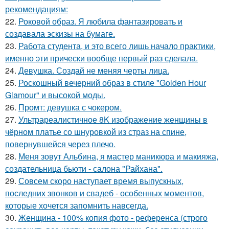
рекомендациям:
22.
Роковой образ. Я любила фантазировать и
создавала эскизы на бумаге.
23.
Работа студента, и это всего лишь начало практики,
именно эти прически вообще первый раз сделала.
24.
Девушка. Создай не меняя черты лица.
25.
Роскошный вечерний образ в стиле "Golden Hour
Glamour" и высокой моды.
26.
Промт: девушка с чокером.
27.
Ультрареалистичное 8K изображение женщины в
чёрном платье со шнуровкой из страз на спине,
повернувшейся через плечо.
28.
Меня зовут Альбина, я мастер маникюра и макияжа,
создательница бьюти - салона "Райхана".
29.
Совсем скоро наступает время выпускных,
последних звонков и свадеб - особенных моментов,
которые хочется запомнить навсегда.
30.
Женщина - 100% копия фото - референса (строго