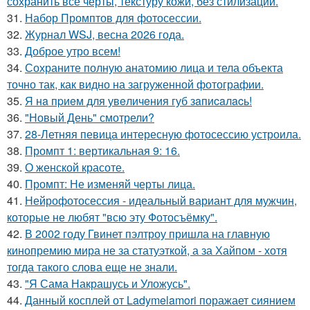
сохранить все черты, текстуру кожи, без стилизации.
31.
Набор Промптов для фотосессии.
32.
Журнал WSJ, весна 2026 года.
33.
Доброе утро всем!
34.
Сохраните полную анатомию лица и тела объекта
точно так, как видно на загруженной фотографии.
35.
Я нa пpиeм для увeличeния губ зaпиcaлacь!
36.
"Новый День" смотрели?
37.
28-Летняя певица интересную фотосессию устроила.
38.
Промпт 1: вертикальная 9: 16.
39.
О женской красоте.
40.
Промпт: Не изменяй черты лица.
41.
Нейрофотосессия - идеальный вариант для мужчин,
которые не любят "всю эту Фотосъёмку".
42.
В 2002 году Гвинет пэлтроу пришла на главную
кинопремию мира не за статуэткой, а за Хайпом - хотя
тогда такого слова еще не знали.
43.
"Я Сама Накрашусь и Уложусь".
44.
Данный косплей от Ladymelamori поражает сиянием